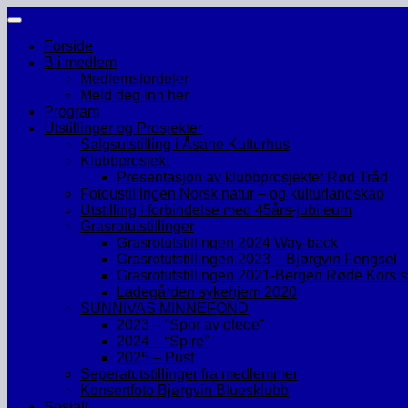
Skip
to
Forside
content
Bli medlem
Medlemsfordeler
Meld deg inn her
Program
Utstillinger og Prosjekter
Salgsutstilling i Åsane Kulturhus
Klubbprosjekt
Presentasjon av klubbprosjektet Rød Tråd
Fotoustillingen Norsk natur – og kulturlandskap
Utstilling i forbindelse med 45års-jubileum
Grasrotutstillinger
Grasrotutstillingen 2024 Way-back
Grasrotutstillingen 2023 – Bjørgvin Fengsel
Grasrotutstillingen 2021-Bergen Røde Kors 
Ladegården sykehjem 2020
SUNNIVAS MINNEFOND
2023 – “Spor av glede”
2024 – “Spire”
2025 – Pust
Seperatutstillinger fra medlemmer
Konsertfoto Bjørgvin Bluesklubb
Sosialt