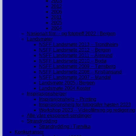
2003
2012
2006
2011
2005
2004
Nasjonalt film – og fototreff 2022 i Bergen
Landsmøter
NSFF Landsmøte 2013 – Trondheim
NSFF Landsmøte 2012 – Bergen
NSFF Landsmøte 2011 – Ålesund
NSFF Landsmøte 2010 – Bodø
NSFF Landsmøte 2009 – Tønsberg
NSFF Landsmøte 2008 – Kristiansund
NSFF Landsmøte 2007 – Mandal
Landsmøte 2005 i Bergen
Landsmøte 2004 Koster
Inspirasjonshelger
Inspirasjonshelg – Printing
Inspirasjonshelg for fotografer høsten 2023
Workshop 2023 – Videofilming og redigering
Alle våre eksponert-sendinger
Strandrydding
Strandrydding i Tjørvika
Konkurranser