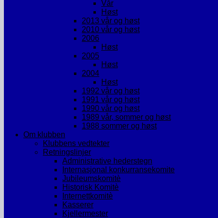
Vår
Høst
2013 vår og høst
2010 vår og høst
2006
Høst
2005
Høst
2004
Høst
1992 vår og høst
1991 vår og høst
1990 vår og høst
1989 vår, sommer og høst
1988 sommer og høst
Om klubben
Klubbens vedtekter
Retningslinjer
Administrative hederstegn
Internasjonal konkurransekomite
Jubileumskomitè
Historisk Komitè
Internettkomitè
Kasserer
Kjellermester