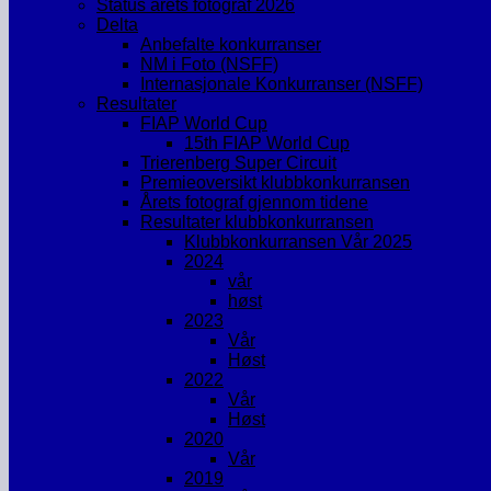
Status årets fotograf 2026
Delta
Anbefalte konkurranser
NM i Foto (NSFF)
Internasjonale Konkurranser (NSFF)
Resultater
FIAP World Cup
15th FIAP World Cup
Trierenberg Super Circuit
Premieoversikt klubbkonkurransen
Årets fotograf gjennom tidene
Resultater klubbkonkurransen
Klubbkonkurransen Vår 2025
2024
vår
høst
2023
Vår
Høst
2022
Vår
Høst
2020
Vår
2019