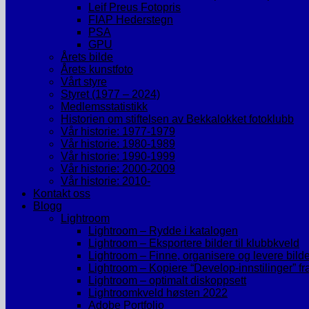
Leif Preus Fotopris
FIAP Hederstegn
PSA
GPU
Årets bilde
Årets kunstfoto
Vårt styre
Styret (1977 – 2024)
Medlemsstatistikk
Historien om stiftelsen av Bekkalokket fotoklubb
Vår historie: 1977-1979
Vår historie: 1980-1989
Vår historie: 1990-1999
Vår historie: 2000-2009
Vår historie: 2010-
Kontakt oss
Blogg
Lightroom
Lightroom – Rydde i katalogen
Lightroom – Eksportere bilder til klubbkveld
Lightroom – Finne, organisere og levere bild
Lightroom – Kopiere “Develop-innstilinger” fra et
Lightroom – optimalt diskoppsett
Lightroomkveld høsten 2022
Adobe Portfolio