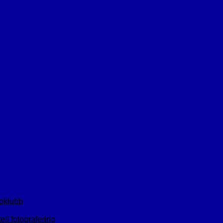
toklubb
ll fotografering