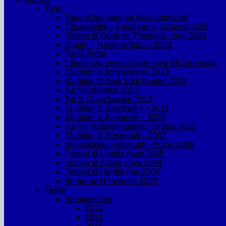
Turer
Turer vi har vært på (ikke komplett)
Tilbakeblikk – Fototuren til Gdansk 2024
Fototur til Odda og Tyssedal – juni 2024
Dublin – Høstens fototur 2023
Tur til Årdal
Libeller og øyenstikkere med Eli Sørensen
Klubbtur til Amsterdam i 2015
Klubbtur til New York høsten 2013
Tur til Arboretet 2013
Tur til Golta høsten 2013
Klubbtur til Stockholm – 2011
Klubbtur til Kinsarvik – 2009
Tur til trikotasjemuseet i Salhus 2013
Klubbtur til Rosendal – 2007
Bekkalokket Fotoklubb i Praha 2006
Fototur til Lindås mars 2005
Fototur til Askøy mars 2004
Fototur til Herdla mai 2004
Bergerac i Frankrike 2003
Fester
Sommefester
2022
2017