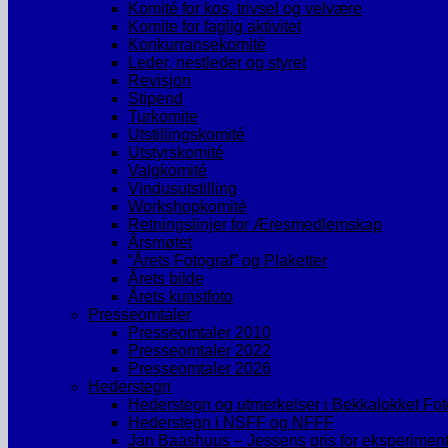
Komité for kos, trivsel og velvære
Komite for faglig aktivitet
Konkurransekomitè
Leder, nestleder og styret
Revisjon
Stipend
Turkomite
Utstillingskomité
Utstyrskomité
Valgkomité
Vindusutstilling
Workshopkomité
Retningslinjer for Æresmedlemskap
Årsmøtet
“Årets Fotograf” og Plaketter
Årets bilde
Årets kunstfoto
Presseomtaler
Presseomtaler 2010
Presseomtaler 2022
Presseomtaler 2026
Hederstegn
Hederstegn og utmerkelser i Bekkalokket Fo
Hederstegn i NSFF og NFFF
Jan Baashuus – Jessens pris for eksperimente