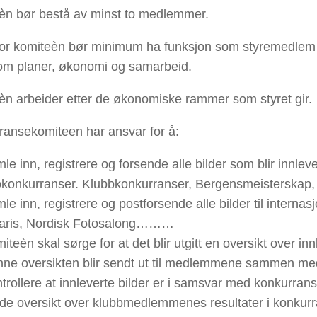
èn bør bestå av minst to medlemmer.
for komiteèn bør minimum ha funksjon som styremedlem i
 om planer, økonomi og samarbeid.
èn arbeider etter de økonomiske rammer som styret gir.
ransekomiteen har ansvar for å:
le inn, registrere og forsende alle bilder som blir innlever
okonkurranser. Klubbkonkurranser, Bergensmeisterskap
le inn, registrere og postforsende alle bilder til internas
aris, Nordisk Fotosalong………
iteèn skal sørge for at det blir utgitt en oversikt over in
ne oversikten blir sendt ut til medlemmene sammen med
trollere at innleverte bilder er i samsvar med konkurran
de oversikt over klubbmedlemmenes resultater i konkurra