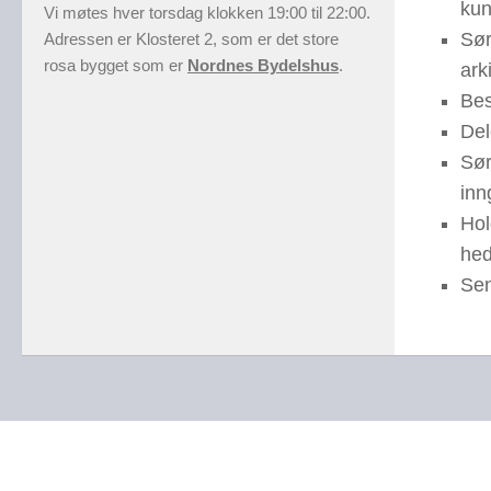
kun
Vi møtes hver torsdag klokken 19:00 til 22:00.
Sør
Adressen er Klosteret 2, som er det store
rosa bygget som er
Nordnes Bydelshus
.
ark
Bes
Del
Sør
inn
Hol
hed
Sen