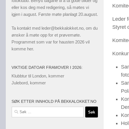
fotoklubb. Benytt dagane til å ta gode bilder og
Komite
eller kos deg med redigering, så møtes vi
igjen i august. Første møte planlagt 20.august.
Leder 
Styret
Ta kontakt med
leder@bekkalokket.no
, om du
ønsker å møte opp for et prøvemøte.
Komite
Programmet som var for hausten 2026 vil
komme her.
Konkur
Sam
VIKTIGE DATOAR FRAMOVER I 2026:
fot
Klubbtur til London, kommer
Sam
Julebord, kommer
Pol
Kom
SØK ETTER INNHOLD PÅ BEKKALOKKET.NO
Den
Søk
Kon
etter:
Hol