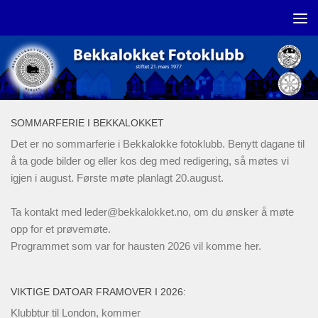
Skip to content
SOMMARFERIE I BEKKALOKKET
Det er no sommarferie i Bekkalokke fotoklubb. Benytt dagane til
å ta gode bilder og eller kos deg med redigering, så møtes vi
igjen i august. Første møte planlagt 20.august.
Ta kontakt med
leder@bekkalokket.no
, om du ønsker å møte
opp for et prøvemøte.
Programmet som var for hausten 2026 vil komme her.
VIKTIGE DATOAR FRAMOVER I 2026:
Klubbtur til London, kommer