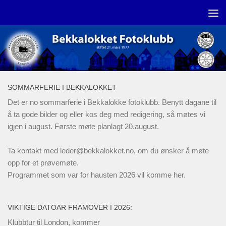
Skip to content
SOMMARFERIE I BEKKALOKKET
Det er no sommarferie i Bekkalokke fotoklubb. Benytt dagane til
å ta gode bilder og eller kos deg med redigering, så møtes vi
igjen i august. Første møte planlagt 20.august.
Ta kontakt med
leder@bekkalokket.no
, om du ønsker å møte
opp for et prøvemøte.
Programmet som var for hausten 2026 vil komme her.
VIKTIGE DATOAR FRAMOVER I 2026:
Klubbtur til London, kommer