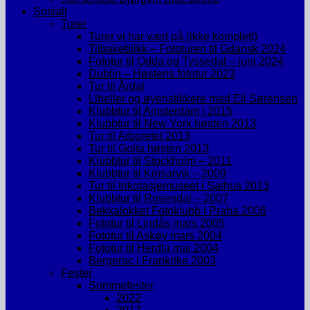
Sosialt
Turer
Turer vi har vært på (ikke komplett)
Tilbakeblikk – Fototuren til Gdansk 2024
Fototur til Odda og Tyssedal – juni 2024
Dublin – Høstens fototur 2023
Tur til Årdal
Libeller og øyenstikkere med Eli Sørensen
Klubbtur til Amsterdam i 2015
Klubbtur til New York høsten 2013
Tur til Arboretet 2013
Tur til Golta høsten 2013
Klubbtur til Stockholm – 2011
Klubbtur til Kinsarvik – 2009
Tur til trikotasjemuseet i Salhus 2013
Klubbtur til Rosendal – 2007
Bekkalokket Fotoklubb i Praha 2006
Fototur til Lindås mars 2005
Fototur til Askøy mars 2004
Fototur til Herdla mai 2004
Bergerac i Frankrike 2003
Fester
Sommefester
2022