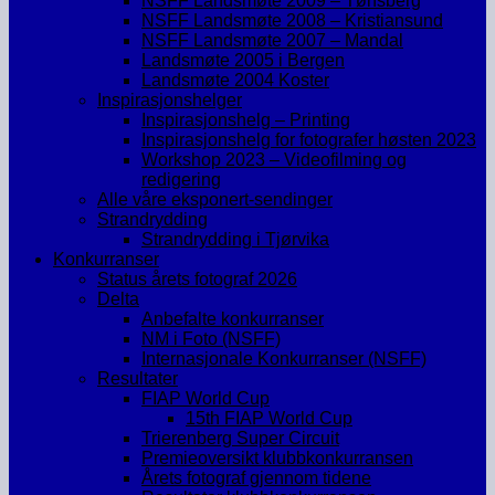
NSFF Landsmøte 2009 – Tønsberg
NSFF Landsmøte 2008 – Kristiansund
NSFF Landsmøte 2007 – Mandal
Landsmøte 2005 i Bergen
Landsmøte 2004 Koster
Inspirasjonshelger
Inspirasjonshelg – Printing
Inspirasjonshelg for fotografer høsten 2023
Workshop 2023 – Videofilming og
redigering
Alle våre eksponert-sendinger
Strandrydding
Strandrydding i Tjørvika
Konkurranser
Status årets fotograf 2026
Delta
Anbefalte konkurranser
NM i Foto (NSFF)
Internasjonale Konkurranser (NSFF)
Resultater
FIAP World Cup
15th FIAP World Cup
Trierenberg Super Circuit
Premieoversikt klubbkonkurransen
Årets fotograf gjennom tidene