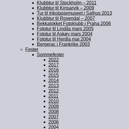
Klubbtur til Stockholm – 2011
Klubbtur til Kinsarvik – 2009
Tur til trikotasjemuseet i Salhus 2013
Klubbtur til Rosendal – 2007
Bekkalokket Fotoklubb i Praha 2006
Fototur til Lindås mars 2005
Fototur til Askøy mars 2004
Fototur til Herdla mai 2004
Bergerac i Frankrike 2003
Fester
Sommefester
2022
2017
2016
2015
2014
2013
2012
2011
2010
2009
2008
2007
2006
2004