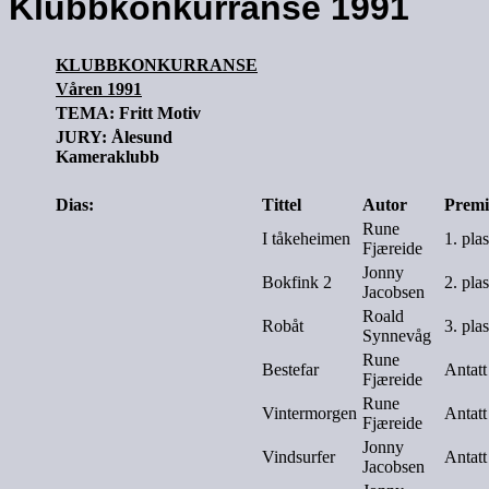
Klubbkonkurranse 1991
KLUBBKONKURRANSE
Våren 1991
TEMA: Fritt Motiv
JURY: Ålesund
Kameraklubb
Dias:
Tittel
Autor
Premi
Rune
I tåkeheimen
1. pla
Fjæreide
Jonny
Bokfink 2
2. pla
Jacobsen
Roald
Robåt
3. pla
Synnevåg
Rune
Bestefar
Antatt
Fjæreide
Rune
Vintermorgen
Antatt
Fjæreide
Jonny
Vindsurfer
Antatt
Jacobsen