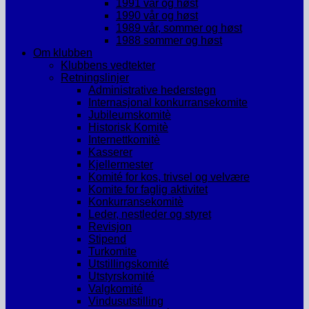
1991 vår og høst
1990 vår og høst
1989 vår, sommer og høst
1988 sommer og høst
Om klubben
Klubbens vedtekter
Retningslinjer
Administrative hederstegn
Internasjonal konkurransekomite
Jubileumskomitè
Historisk Komitè
Internettkomitè
Kasserer
Kjellermester
Komité for kos, trivsel og velvære
Komite for faglig aktivitet
Konkurransekomitè
Leder, nestleder og styret
Revisjon
Stipend
Turkomite
Utstillingskomité
Utstyrskomité
Valgkomité
Vindusutstilling