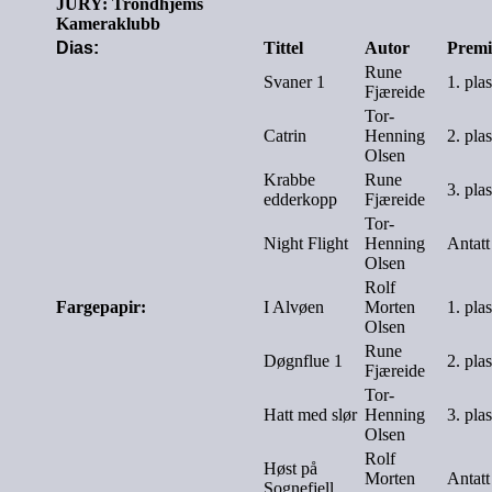
JURY: Trondhjems
Kameraklubb
Dias:
Tittel
Autor
Premi
Rune
Svaner 1
1. pla
Fjæreide
Tor-
Catrin
Henning
2. pla
Olsen
Krabbe
Rune
3. pla
edderkopp
Fjæreide
Tor-
Night Flight
Henning
Antatt
Olsen
Rolf
Fargepapir:
I Alvøen
Morten
1. pla
Olsen
Rune
Døgnflue 1
2. pla
Fjæreide
Tor-
Hatt med slør
Henning
3. pla
Olsen
Rolf
Høst på
Morten
Antatt
Sognefjell