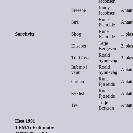
Jacobsen
Jonny
Freesbe
Antatt
Jacobsen
Rune
Strå
Antatt
Fjæreide
Rune
Sort/hvitt:
Skog
1. pla
Fjæreide
Terje
Elisabet
2. pla
Bergesen
Roald
Tre i foss
3. pla
Synnevåg
Inferno i
Roald
Antatt
vann
Synnevåg
Rune
Golten
Antatt
Fjæreide
Rune
Syklist
Antatt
Fjæreide
Terje
Tre
Antatt
Bergsen
Høst 1991
TEMA: Fritt motiv