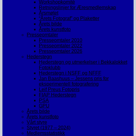
Workshopkomité
Retningslinjer for Æresmedlemskap
Årsmøtet
“Årets Fotograf” og Plaketter
Årets bilde
Årets kunstfoto
Presseomtaler
Presseomtaler 2010
Presseomtaler 2022
Presseomtaler 2026
Hederstegn
Hederstegn og utmerkelser i Bekkalokket
Fotoklubb
Hederstegn i NSFF og NFFF
Jan Baashuus – Jessens pris for
eksperimentell fotografering
Leif Preus Fotopris
FIAP Hederstegn
PSA
GPU
Årets bilde
Årets kunstfoto
Vårt styre
Styret (1977 – 2024)
Medlemsstatistikk