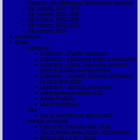
Historien om stiftelsen av Bekkalokket fotoklubb
Vår historie: 1977-1979
Vår historie: 1980-1989
Vår historie: 1990-1999
Vår historie: 2000-2009
Vår historie: 2010-
Kontakt oss
Blogg
Lightroom
Lightroom – Rydde i katalogen
Lightroom – Eksportere bilder til klubbkveld
Lightroom – Finne, organisere og levere
bilder til klubbkonkurransen/NM
Lightroom – Kopiere “Develop-innstilinger”
fra ett til flere bilder.
Lightroom – optimalt diskoppsett
Lightroomkveld høsten 2022
Adobe Portfolio
Lag en kolleksjon
Tips
Har du oversikt over utstyret ditt?
Teknikk og teknisk
Foto og KI, foredrag våren 2026
Tips til korleis bruke fargar i fotografering
Backup på 1-2-3? | Blogg