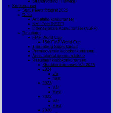
Strandrydding i Tjørvika
Konkurranser
Status årets fotograf 2026
Delta
Anbefalte konkurranser
NM i Foto (NSFF)
Internasjonale Konkurranser (NSFF)
Resultater
FIAP World Cup
15th FIAP World Cup
Trierenberg Super Circuit
Premieoversikt klubbkonkurransen
Årets fotograf gjennom tidene
Resultater klubbkonkurransen
Klubbkonkurransen Vår 2025
2024
vår
høst
2023
Vår
Høst
2022
Vår
Høst
2020