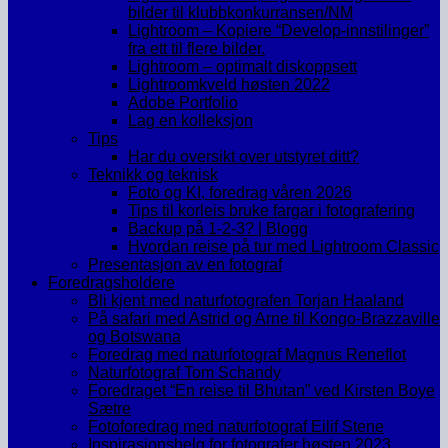
bilder til klubbkonkurransen/NM
Lightroom – Kopiere “Develop-innstilinger”
fra ett til flere bilder.
Lightroom – optimalt diskoppsett
Lightroomkveld høsten 2022
Adobe Portfolio
Lag en kolleksjon
Tips
Har du oversikt over utstyret ditt?
Teknikk og teknisk
Foto og KI, foredrag våren 2026
Tips til korleis bruke fargar i fotografering
Backup på 1-2-3? | Blogg
Hvordan reise på tur med Lightroom Classic
Presentasjon av en fotograf
Foredragsholdere
Bli kjent med naturfotografen Torjan Haaland
På safari med Astrid og Arne til Kongo-Brazzaville
og Botswana
Foredrag med naturfotograf Magnus Reneflot
Naturfotograf Tom Schandy
Foredraget “En reise til Bhutan” ved Kirsten Boye
Sætre
Fotoforedrag med naturfotograf Eilif Stene
Inspirasjonshelg for fotografer høsten 2023