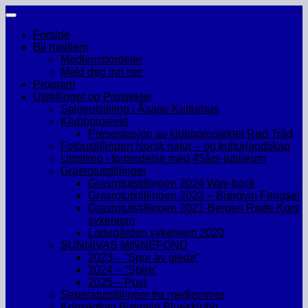
Skip
to
Forside
content
Bli medlem
Medlemsfordeler
Meld deg inn her
Program
Utstillinger og Prosjekter
Salgsutstilling i Åsane Kulturhus
Klubbprosjekt
Presentasjon av klubbprosjektet Rød Tråd
Fotoustillingen Norsk natur – og kulturlandskap
Utstilling i forbindelse med 45års-jubileum
Grasrotutstillinger
Grasrotutstillingen 2024 Way-back
Grasrotutstillingen 2023 – Bjørgvin Fengsel
Grasrotutstillingen 2021-Bergen Røde Kors
sykehjem
Ladegården sykehjem 2020
SUNNIVAS MINNEFOND
2023 – “Spor av glede”
2024 – “Spire”
2025 – Pust
Seperatutstillinger fra medlemmer
Konsertfoto Bjørgvin Bluesklubb