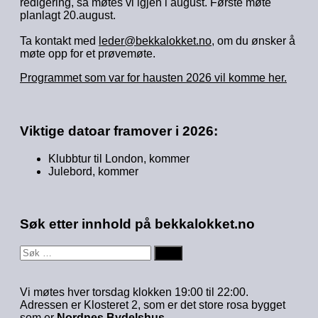
redigering, så møtes vi igjen i august. Første møte
planlagt 20.august.
Ta kontakt med
leder@bekkalokket.no
, om du ønsker å
møte opp for et prøvemøte.
Programmet som var for hausten 2026 vil komme her.
Viktige datoar framover i 2026:
Klubbtur til London, kommer
Julebord, kommer
Søk etter innhold på bekkalokket.no
Søk
etter:
Vi møtes hver torsdag klokken 19:00 til 22:00.
Adressen er Klosteret 2, som er det store rosa bygget
som er
Nordnes Bydelshus
.