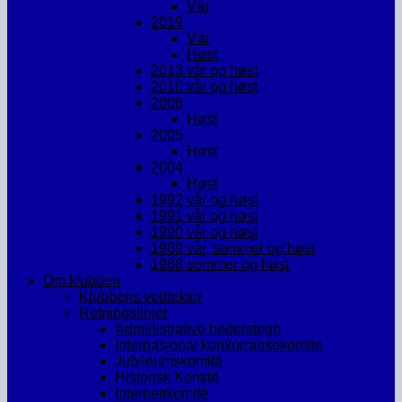
Vår
2019
Vår
Høst
2013 vår og høst
2010 vår og høst
2006
Høst
2005
Høst
2004
Høst
1992 vår og høst
1991 vår og høst
1990 vår og høst
1989 vår, sommer og høst
1988 sommer og høst
Om klubben
Klubbens vedtekter
Retningslinjer
Administrative hederstegn
Internasjonal konkurransekomite
Jubileumskomitè
Historisk Komitè
Internettkomitè