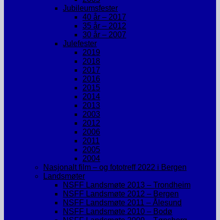
Jubileumsfester
40 år – 2017
35 år – 2012
30 år – 2007
Julefester
2019
2018
2017
2016
2015
2014
2013
2003
2012
2006
2011
2005
2004
Nasjonalt film – og fototreff 2022 i Bergen
Landsmøter
NSFF Landsmøte 2013 – Trondheim
NSFF Landsmøte 2012 – Bergen
NSFF Landsmøte 2011 – Ålesund
NSFF Landsmøte 2010 – Bodø