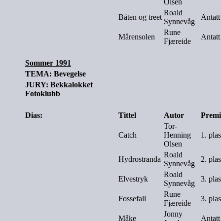
Olsen
Roald
Båten og treet
Antatt
Synnevåg
Rune
Mårensolen
Antatt
Fjæreide
Sommer 1991
TEMA: Bevegelse
JURY: Bekkalokket
Fotoklubb
Dias:
Tittel
Autor
Premi
Tor-
Catch
Henning
1. pla
Olsen
Roald
Hydrostranda
2. pla
Synnevåg
Roald
Elvestryk
3. pla
Synnevåg
Rune
Fossefall
3. pla
Fjæreide
Jonny
Måke
Antatt