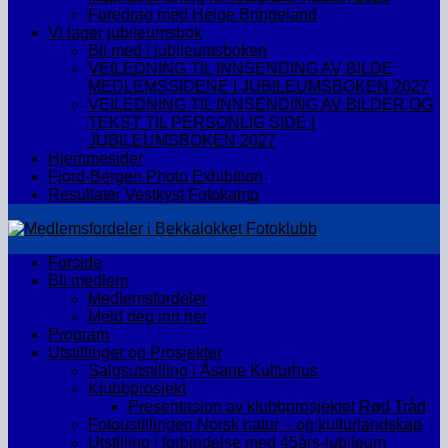
Foredrag med Helge Bringeland
Vi lager jubileumsbok
Bli med i jubileumsboken
VEILEDNING TIL INNSENDING AV BILDE
MEDLEMSSIDENE I JUBILEUMSBOKEN 2027
VEILEDNING TIL INNSENDING AV BILDER OG
TEKST TIL PERSONLIG SIDE I
JUBILEUMSBOKEN 2027
Hjemmesider
Fjord-Bergen Photo Exhibition
Resultater Vestkyst Fotokamp
Forside
Bli medlem
Medlemsfordeler
Meld deg inn her
Program
Utstillinger og Prosjekter
Salgsutstilling i Åsane Kulturhus
Klubbprosjekt
Presentasjon av klubbprosjektet Rød Tråd
Fotoustillingen Norsk natur – og kulturlandskap
Utstilling i forbindelse med 45års-jubileum