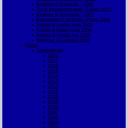
Klubbtur til Kinsarvik – 2009
Tur til trikotasjemuseet i Salhus 2013
Klubbtur til Rosendal – 2007
Bekkalokket Fotoklubb i Praha 2006
Fototur til Lindås mars 2005
Fototur til Askøy mars 2004
Fototur til Herdla mai 2004
Bergerac i Frankrike 2003
Fester
Sommefester
2022
2017
2016
2015
2014
2013
2012
2011
2010
2009
2008
2007
2006
2004
2005