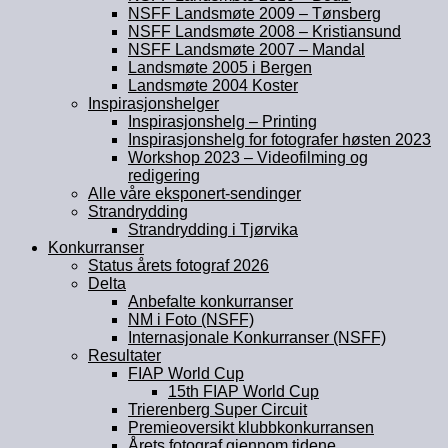
NSFF Landsmøte 2009 – Tønsberg
NSFF Landsmøte 2008 – Kristiansund
NSFF Landsmøte 2007 – Mandal
Landsmøte 2005 i Bergen
Landsmøte 2004 Koster
Inspirasjonshelger
Inspirasjonshelg – Printing
Inspirasjonshelg for fotografer høsten 2023
Workshop 2023 – Videofilming og
redigering
Alle våre eksponert-sendinger
Strandrydding
Strandrydding i Tjørvika
Konkurranser
Status årets fotograf 2026
Delta
Anbefalte konkurranser
NM i Foto (NSFF)
Internasjonale Konkurranser (NSFF)
Resultater
FIAP World Cup
15th FIAP World Cup
Trierenberg Super Circuit
Premieoversikt klubbkonkurransen
Årets fotograf gjennom tidene