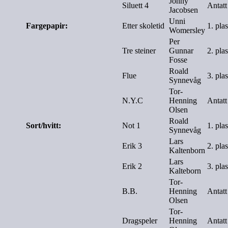
Jonny
Siluett 4
Antatt
Jacobsen
Unni
Fargepapir:
Etter skoletid
1. pla
Womersley
Per
Tre steiner
Gunnar
2. pla
Fosse
Roald
Flue
3. pla
Synnevåg
Tor-
N.Y.C
Henning
Antatt
Olsen
Roald
Sort/hvitt:
Not 1
1. pla
Synnevåg
Lars
Erik 3
2. pla
Kaltenborn
Lars
Erik 2
3. pla
Kalteborn
Tor-
B.B.
Henning
Antatt
Olsen
Tor-
Dragspeler
Henning
Antatt