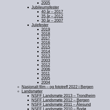
2005
Jubileumsfester
40 år – 2017
35 år – 2012
30 år – 2007
Julefester
2019
2018
2017
2016
2015
2014
2013
2003
2012
2006
2011
2005
2004
Nasjonalt film – og fototreff 2022 i Bergen
Landsmøter
NSFF Landsmøte 2013 – Trondheim
NSFF Landsmøte 2012 – Bergen
NSFF Landsmøte 2011 – Ålesund
NSFF Landsmøte 2010 – Bodø