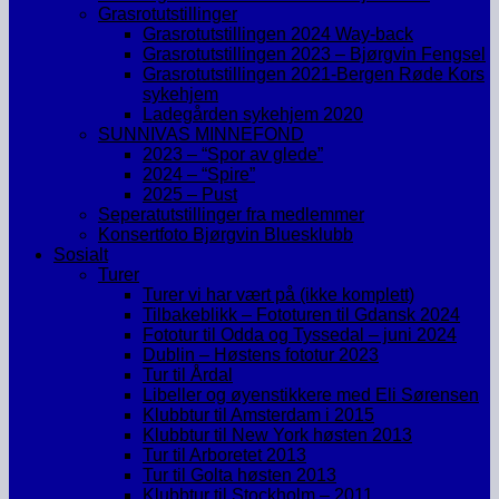
Grasrotutstillinger
Grasrotutstillingen 2024 Way-back
Grasrotutstillingen 2023 – Bjørgvin Fengsel
Grasrotutstillingen 2021-Bergen Røde Kors
sykehjem
Ladegården sykehjem 2020
SUNNIVAS MINNEFOND
2023 – “Spor av glede”
2024 – “Spire”
2025 – Pust
Seperatutstillinger fra medlemmer
Konsertfoto Bjørgvin Bluesklubb
Sosialt
Turer
Turer vi har vært på (ikke komplett)
Tilbakeblikk – Fototuren til Gdansk 2024
Fototur til Odda og Tyssedal – juni 2024
Dublin – Høstens fototur 2023
Tur til Årdal
Libeller og øyenstikkere med Eli Sørensen
Klubbtur til Amsterdam i 2015
Klubbtur til New York høsten 2013
Tur til Arboretet 2013
Tur til Golta høsten 2013
Klubbtur til Stockholm – 2011