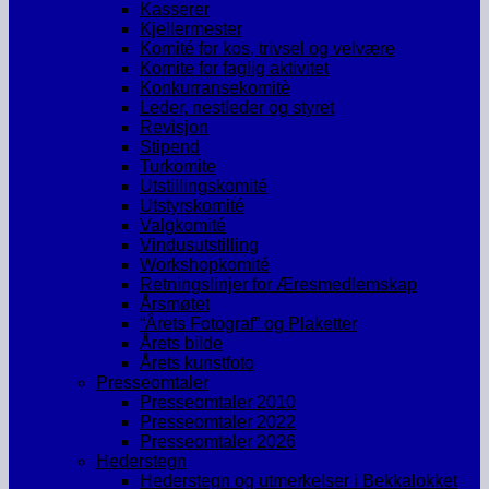
Kasserer
Kjellermester
Komité for kos, trivsel og velvære
Komite for faglig aktivitet
Konkurransekomitè
Leder, nestleder og styret
Revisjon
Stipend
Turkomite
Utstillingskomité
Utstyrskomité
Valgkomité
Vindusutstilling
Workshopkomité
Retningslinjer for Æresmedlemskap
Årsmøtet
“Årets Fotograf” og Plaketter
Årets bilde
Årets kunstfoto
Presseomtaler
Presseomtaler 2010
Presseomtaler 2022
Presseomtaler 2026
Hederstegn
Hederstegn og utmerkelser i Bekkalokket