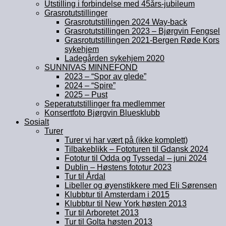
Utstilling i forbindelse med 45års-jubileum
Grasrotutstillinger
Grasrotutstillingen 2024 Way-back
Grasrotutstillingen 2023 – Bjørgvin Fengsel
Grasrotutstillingen 2021-Bergen Røde Kors
sykehjem
Ladegården sykehjem 2020
SUNNIVAS MINNEFOND
2023 – “Spor av glede”
2024 – “Spire”
2025 – Pust
Seperatutstillinger fra medlemmer
Konsertfoto Bjørgvin Bluesklubb
Sosialt
Turer
Turer vi har vært på (ikke komplett)
Tilbakeblikk – Fototuren til Gdansk 2024
Fototur til Odda og Tyssedal – juni 2024
Dublin – Høstens fototur 2023
Tur til Årdal
Libeller og øyenstikkere med Eli Sørensen
Klubbtur til Amsterdam i 2015
Klubbtur til New York høsten 2013
Tur til Arboretet 2013
Tur til Golta høsten 2013