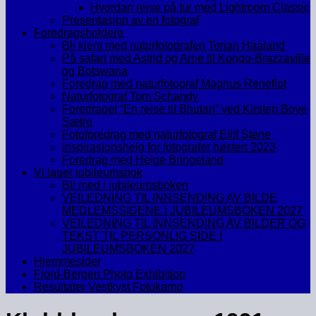
Hvordan reise på tur med Lightroom Classic
Presentasjon av en fotograf
Foredragsholdere
Bli kjent med naturfotografen Torjan Haaland
På safari med Astrid og Arne til Kongo-Brazzaville
og Botswana
Foredrag med naturfotograf Magnus Reneflot
Naturfotograf Tom Schandy
Foredraget “En reise til Bhutan” ved Kirsten Boye
Sætre
Fotoforedrag med naturfotograf Eilif Stene
Inspirasjonshelg for fotografer høsten 2023
Foredrag med Helge Bringeland
Vi lager jubileumsbok
Bli med i jubileumsboken
VEILEDNING TIL INNSENDING AV BILDE
MEDLEMSSIDENE I JUBILEUMSBOKEN 2027
VEILEDNING TIL INNSENDING AV BILDER OG
TEKST TIL PERSONLIG SIDE I
JUBILEUMSBOKEN 2027
Hjemmesider
Fjord-Bergen Photo Exhibition
Resultater Vestkyst Fotokamp