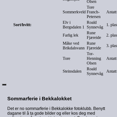
Olsen
Tore
Sommerkveld
Franch-
Antatt
Petersen
Elv i
Roald
Sort/hvitt:
1. pla
Bergsdalen 1
Synnevåg
Rune
Farlig lek
2. pla
Fjæreide
Måke ved
Rune
3. pla
Brikdalsvann
Fjæreide
Tor-
Tore
Henning
Antatt
Olsen
Roald
Steinsdalen
Antatt
Synnevåg
Sommarferie i Bekkalokket
Det er no sommarferie i Bekkalokke fotoklubb. Benytt
dagane til å ta gode bilder og eller kos deg med