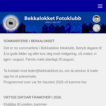
Skip to content
SOMMARFERIE I BEKKALOKKET
Det er no sommarferie i Bekkalokke fotoklubb. Benytt dagane til
å ta gode bilder og eller kos deg med redigering, så møtes vi
igjen i august. Første møte planlagt 20.august.
Ta kontakt med
leder@bekkalokket.no
, om du ønsker å møte
opp for et prøvemøte.
Programmet som var for hausten 2026 vil komme her.
VIKTIGE DATOAR FRAMOVER I 2026:
Klubbtur til London, kommer