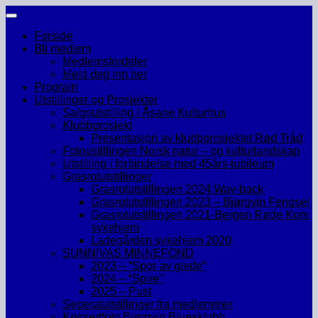
Skip
to
Forside
content
Bli medlem
Medlemsfordeler
Meld deg inn her
Program
Utstillinger og Prosjekter
Salgsutstilling i Åsane Kulturhus
Klubbprosjekt
Presentasjon av klubbprosjektet Rød Tråd
Fotoustillingen Norsk natur – og kulturlandskap
Utstilling i forbindelse med 45års-jubileum
Grasrotutstillinger
Grasrotutstillingen 2024 Way-back
Grasrotutstillingen 2023 – Bjørgvin Fengsel
Grasrotutstillingen 2021-Bergen Røde Kors
sykehjem
Ladegården sykehjem 2020
SUNNIVAS MINNEFOND
2023 – “Spor av glede”
2024 – “Spire”
2025 – Pust
Seperatutstillinger fra medlemmer
Konsertfoto Bjørgvin Bluesklubb