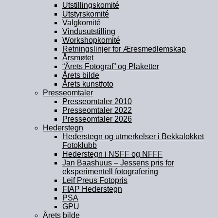
Utstillingskomité
Utstyrskomité
Valgkomité
Vindusutstilling
Workshopkomité
Retningslinjer for Æresmedlemskap
Årsmøtet
“Årets Fotograf” og Plaketter
Årets bilde
Årets kunstfoto
Presseomtaler
Presseomtaler 2010
Presseomtaler 2022
Presseomtaler 2026
Hederstegn
Hederstegn og utmerkelser i Bekkalokket
Fotoklubb
Hederstegn i NSFF og NFFF
Jan Baashuus – Jessens pris for
eksperimentell fotografering
Leif Preus Fotopris
FIAP Hederstegn
PSA
GPU
Årets bilde