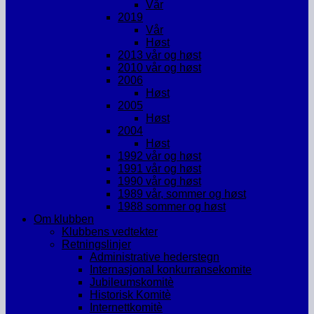
Vår
2019
Vår
Høst
2013 vår og høst
2010 vår og høst
2006
Høst
2005
Høst
2004
Høst
1992 vår og høst
1991 vår og høst
1990 vår og høst
1989 vår, sommer og høst
1988 sommer og høst
Om klubben
Klubbens vedtekter
Retningslinjer
Administrative hederstegn
Internasjonal konkurransekomite
Jubileumskomitè
Historisk Komitè
Internettkomitè