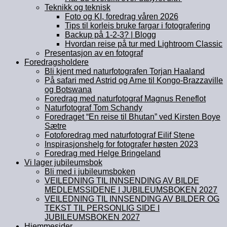
Teknikk og teknisk
Foto og KI, foredrag våren 2026
Tips til korleis bruke fargar i fotografering
Backup på 1-2-3? | Blogg
Hvordan reise på tur med Lightroom Classic
Presentasjon av en fotograf
Foredragsholdere
Bli kjent med naturfotografen Torjan Haaland
På safari med Astrid og Arne til Kongo-Brazzaville
og Botswana
Foredrag med naturfotograf Magnus Reneflot
Naturfotograf Tom Schandy
Foredraget “En reise til Bhutan” ved Kirsten Boye
Sætre
Fotoforedrag med naturfotograf Eilif Stene
Inspirasjonshelg for fotografer høsten 2023
Foredrag med Helge Bringeland
Vi lager jubileumsbok
Bli med i jubileumsboken
VEILEDNING TIL INNSENDING AV BILDE
MEDLEMSSIDENE I JUBILEUMSBOKEN 2027
VEILEDNING TIL INNSENDING AV BILDER OG
TEKST TIL PERSONLIG SIDE I
JUBILEUMSBOKEN 2027
Hjemmesider