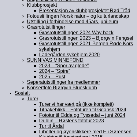
Klubbprosjekt
Presentasjon av klubbprosjektet Rød Tråd
Fotoustillingen Norsk natur – og kulturlandskap
Utstilling i forbindelse med 45års-jubileum
Grasrotutstillinger
Grasrotutstillingen 2024 Way-back
Grasrotutstillingen 2023 – Bjørgvin Fengsel
Grasrotutstillingen 2021-Bergen Røde Kors
sykehjem
Ladegården sykehjem 2020
SUNNIVAS MINNEFOND
2023 – “Spor av glede”
2024 – “Spire”
2025 – Pust
Seperatutstillinger fra medlemmer
Konsertfoto Bjørgvin Bluesklubb
Sosialt
Turer
Turer vi har vært på (ikke komplett)
Tilbakeblikk – Fototuren til Gdansk 2024
Fototur til Odda og Tyssedal – juni 2024
Dublin – Høstens fototur 2023
Tur til Årdal
Libeller og øyenstikkere med Eli Sørensen