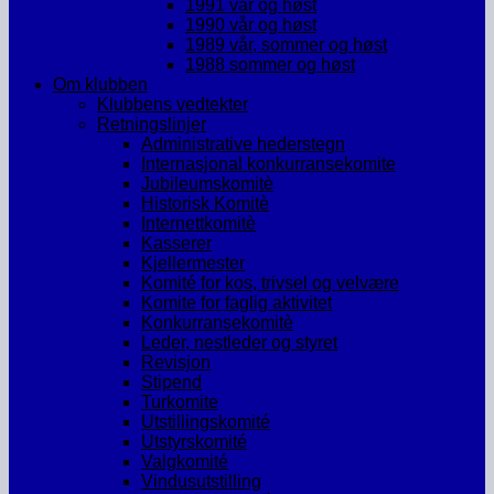
1991 vår og høst
1990 vår og høst
1989 vår, sommer og høst
1988 sommer og høst
Om klubben
Klubbens vedtekter
Retningslinjer
Administrative hederstegn
Internasjonal konkurransekomite
Jubileumskomitè
Historisk Komitè
Internettkomitè
Kasserer
Kjellermester
Komité for kos, trivsel og velvære
Komite for faglig aktivitet
Konkurransekomitè
Leder, nestleder og styret
Revisjon
Stipend
Turkomite
Utstillingskomité
Utstyrskomité
Valgkomité
Vindusutstilling