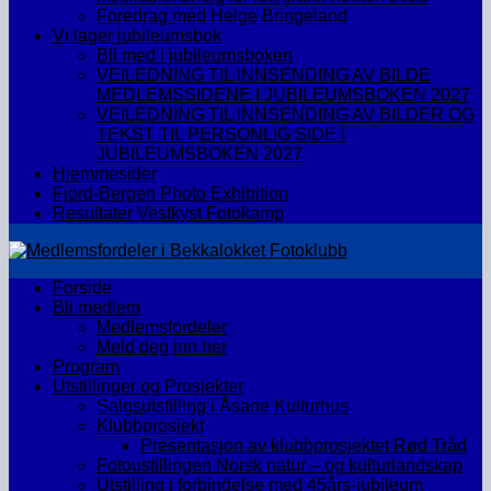
Foredrag med Helge Bringeland
Vi lager jubileumsbok
Bli med i jubileumsboken
VEILEDNING TIL INNSENDING AV BILDE
MEDLEMSSIDENE I JUBILEUMSBOKEN 2027
VEILEDNING TIL INNSENDING AV BILDER OG
TEKST TIL PERSONLIG SIDE I
JUBILEUMSBOKEN 2027
Hjemmesider
Fjord-Bergen Photo Exhibition
Resultater Vestkyst Fotokamp
Forside
Bli medlem
Medlemsfordeler
Meld deg inn her
Program
Utstillinger og Prosjekter
Salgsutstilling i Åsane Kulturhus
Klubbprosjekt
Presentasjon av klubbprosjektet Rød Tråd
Fotoustillingen Norsk natur – og kulturlandskap
Utstilling i forbindelse med 45års-jubileum