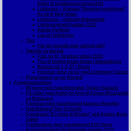
bilder til klubbkonkurransen/NM
Lightroom – Kopiere “Develop-innstilinger”
fra ett til flere bilder.
Lightroom – optimalt diskoppsett
Lightroomkveld høsten 2022
Adobe Portfolio
Lag en kolleksjon
Tips
Har du oversikt over utstyret ditt?
Teknikk og teknisk
Foto og KI, foredrag våren 2026
Tips til korleis bruke fargar i fotografering
Backup på 1-2-3? | Blogg
Hvordan reise på tur med Lightroom Classic
Presentasjon av en fotograf
Foredragsholdere
Bli kjent med naturfotografen Torjan Haaland
På safari med Astrid og Arne til Kongo-Brazzaville
og Botswana
Foredrag med naturfotograf Magnus Reneflot
Naturfotograf Tom Schandy
Foredraget “En reise til Bhutan” ved Kirsten Boye
Sætre
Fotoforedrag med naturfotograf Eilif Stene
Inspirasjonshelg for fotografer høsten 2023