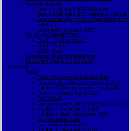
Grasrotutstillinger
Grasrotutstillingen 2024 Way-back
Grasrotutstillingen 2023 – Bjørgvin Fengsel
Grasrotutstillingen 2021-Bergen Røde Kors
sykehjem
Ladegården sykehjem 2020
SUNNIVAS MINNEFOND
2023 – “Spor av glede”
2024 – “Spire”
2025 – Pust
Seperatutstillinger fra medlemmer
Konsertfoto Bjørgvin Bluesklubb
Sosialt
Turer
Turer vi har vært på (ikke komplett)
Tilbakeblikk – Fototuren til Gdansk 2024
Fototur til Odda og Tyssedal – juni 2024
Dublin – Høstens fototur 2023
Tur til Årdal
Libeller og øyenstikkere med Eli Sørensen
Klubbtur til Amsterdam i 2015
Klubbtur til New York høsten 2013
Tur til Arboretet 2013
Tur til Golta høsten 2013
Klubbtur til Stockholm – 2011