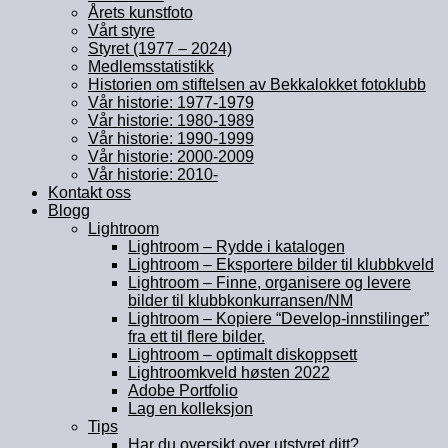
Årets kunstfoto
Vårt styre
Styret (1977 – 2024)
Medlemsstatistikk
Historien om stiftelsen av Bekkalokket fotoklubb
Vår historie: 1977-1979
Vår historie: 1980-1989
Vår historie: 1990-1999
Vår historie: 2000-2009
Vår historie: 2010-
Kontakt oss
Blogg
Lightroom
Lightroom – Rydde i katalogen
Lightroom – Eksportere bilder til klubbkveld
Lightroom – Finne, organisere og levere
bilder til klubbkonkurransen/NM
Lightroom – Kopiere “Develop-innstilinger”
fra ett til flere bilder.
Lightroom – optimalt diskoppsett
Lightroomkveld høsten 2022
Adobe Portfolio
Lag en kolleksjon
Tips
Har du oversikt over utstyret ditt?