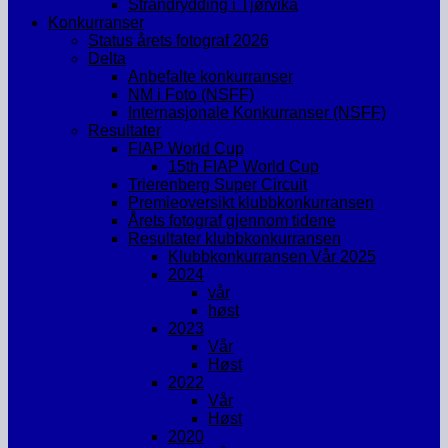
Strandrydding i Tjørvika
Konkurranser
Status årets fotograf 2026
Delta
Anbefalte konkurranser
NM i Foto (NSFF)
Internasjonale Konkurranser (NSFF)
Resultater
FIAP World Cup
15th FIAP World Cup
Trierenberg Super Circuit
Premieoversikt klubbkonkurransen
Årets fotograf gjennom tidene
Resultater klubbkonkurransen
Klubbkonkurransen Vår 2025
2024
vår
høst
2023
Vår
Høst
2022
Vår
Høst
2020