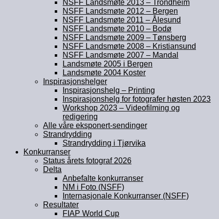
NSFF Landsmøte 2013 – Trondheim
NSFF Landsmøte 2012 – Bergen
NSFF Landsmøte 2011 – Ålesund
NSFF Landsmøte 2010 – Bodø
NSFF Landsmøte 2009 – Tønsberg
NSFF Landsmøte 2008 – Kristiansund
NSFF Landsmøte 2007 – Mandal
Landsmøte 2005 i Bergen
Landsmøte 2004 Koster
Inspirasjonshelger
Inspirasjonshelg – Printing
Inspirasjonshelg for fotografer høsten 2023
Workshop 2023 – Videofilming og
redigering
Alle våre eksponert-sendinger
Strandrydding
Strandrydding i Tjørvika
Konkurranser
Status årets fotograf 2026
Delta
Anbefalte konkurranser
NM i Foto (NSFF)
Internasjonale Konkurranser (NSFF)
Resultater
FIAP World Cup