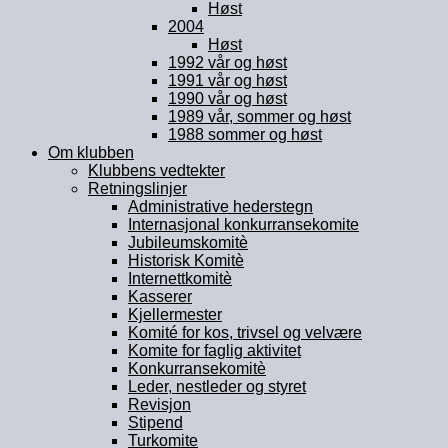
Høst
2004
Høst
1992 vår og høst
1991 vår og høst
1990 vår og høst
1989 vår, sommer og høst
1988 sommer og høst
Om klubben
Klubbens vedtekter
Retningslinjer
Administrative hederstegn
Internasjonal konkurransekomite
Jubileumskomitè
Historisk Komitè
Internettkomitè
Kasserer
Kjellermester
Komité for kos, trivsel og velvære
Komite for faglig aktivitet
Konkurransekomitè
Leder, nestleder og styret
Revisjon
Stipend
Turkomite