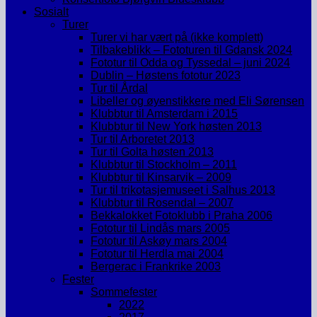
Sosialt
Turer
Turer vi har vært på (ikke komplett)
Tilbakeblikk – Fototuren til Gdansk 2024
Fototur til Odda og Tyssedal – juni 2024
Dublin – Høstens fototur 2023
Tur til Årdal
Libeller og øyenstikkere med Eli Sørensen
Klubbtur til Amsterdam i 2015
Klubbtur til New York høsten 2013
Tur til Arboretet 2013
Tur til Golta høsten 2013
Klubbtur til Stockholm – 2011
Klubbtur til Kinsarvik – 2009
Tur til trikotasjemuseet i Salhus 2013
Klubbtur til Rosendal – 2007
Bekkalokket Fotoklubb i Praha 2006
Fototur til Lindås mars 2005
Fototur til Askøy mars 2004
Fototur til Herdla mai 2004
Bergerac i Frankrike 2003
Fester
Sommefester
2022