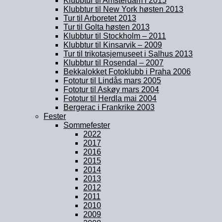
Klubbtur til Amsterdam i 2015
Klubbtur til New York høsten 2013
Tur til Arboretet 2013
Tur til Golta høsten 2013
Klubbtur til Stockholm – 2011
Klubbtur til Kinsarvik – 2009
Tur til trikotasjemuseet i Salhus 2013
Klubbtur til Rosendal – 2007
Bekkalokket Fotoklubb i Praha 2006
Fototur til Lindås mars 2005
Fototur til Askøy mars 2004
Fototur til Herdla mai 2004
Bergerac i Frankrike 2003
Fester
Sommefester
2022
2017
2016
2015
2014
2013
2012
2011
2010
2009