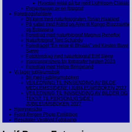
Hvordan reise på tur med Lightroom Classic
Presentasjon av en fotograf
Foredragsholdere
Bli kjent med naturfotografen Torjan Haaland
På safari med Astrid og Arne til Kongo-Brazzaville
og Botswana
Foredrag med naturfotograf Magnus Reneflot
Naturfotograf Tom Schandy
Foredraget “En reise til Bhutan” ved Kirsten Boye
Sætre
Fotoforedrag med naturfotograf Eilif Stene
Inspirasjonshelg for fotografer høsten 2023
Foredrag med Helge Bringeland
Vi lager jubileumsbok
Bli med i jubileumsboken
VEILEDNING TIL INNSENDING AV BILDE
MEDLEMSSIDENE I JUBILEUMSBOKEN 2027
VEILEDNING TIL INNSENDING AV BILDER OG
TEKST TIL PERSONLIG SIDE I
JUBILEUMSBOKEN 2027
Hjemmesider
Fjord-Bergen Photo Exhibition
Resultater Vestkyst Fotokamp