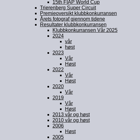
15th FIAP World Cup
Trierenberg Super Circuit
Premieoversikt klubbkonkurransen
Årets fotograf gjennom tidene
Resultater klubbkonkurransen
Klubbkonkurransen Vår 2025
2024
vår
høst
2023
Vår
Høst
2022
Vår
Høst
2020
Vår
2019
Vår
Høst
2013 vår og høst
2010 vår og høst
2006
Høst
2005