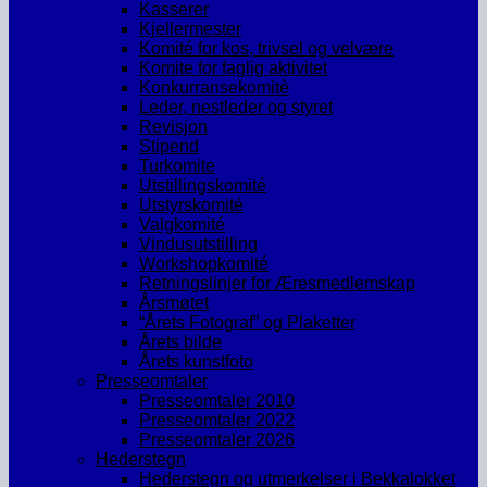
Kasserer
Kjellermester
Komité for kos, trivsel og velvære
Komite for faglig aktivitet
Konkurransekomitè
Leder, nestleder og styret
Revisjon
Stipend
Turkomite
Utstillingskomité
Utstyrskomité
Valgkomité
Vindusutstilling
Workshopkomité
Retningslinjer for Æresmedlemskap
Årsmøtet
“Årets Fotograf” og Plaketter
Årets bilde
Årets kunstfoto
Presseomtaler
Presseomtaler 2010
Presseomtaler 2022
Presseomtaler 2026
Hederstegn
Hederstegn og utmerkelser i Bekkalokket