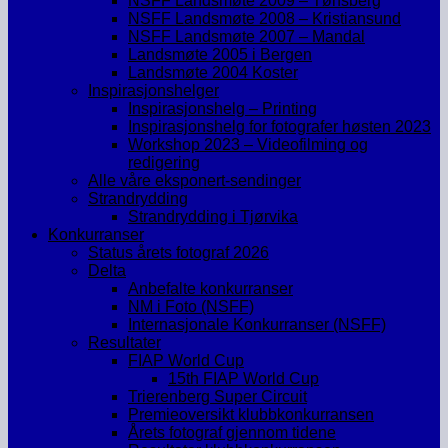
NSFF Landsmøte 2009 – Tønsberg
NSFF Landsmøte 2008 – Kristiansund
NSFF Landsmøte 2007 – Mandal
Landsmøte 2005 i Bergen
Landsmøte 2004 Koster
Inspirasjonshelger
Inspirasjonshelg – Printing
Inspirasjonshelg for fotografer høsten 2023
Workshop 2023 – Videofilming og
redigering
Alle våre eksponert-sendinger
Strandrydding
Strandrydding i Tjørvika
Konkurranser
Status årets fotograf 2026
Delta
Anbefalte konkurranser
NM i Foto (NSFF)
Internasjonale Konkurranser (NSFF)
Resultater
FIAP World Cup
15th FIAP World Cup
Trierenberg Super Circuit
Premieoversikt klubbkonkurransen
Årets fotograf gjennom tidene