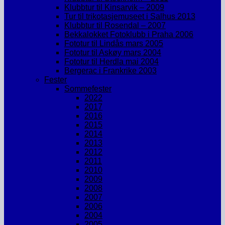
Klubbtur til Kinsarvik – 2009
Tur til trikotasjemuseet i Salhus 2013
Klubbtur til Rosendal – 2007
Bekkalokket Fotoklubb i Praha 2006
Fototur til Lindås mars 2005
Fototur til Askøy mars 2004
Fototur til Herdla mai 2004
Bergerac i Frankrike 2003
Fester
Sommefester
2022
2017
2016
2015
2014
2013
2012
2011
2010
2009
2008
2007
2006
2004
2005