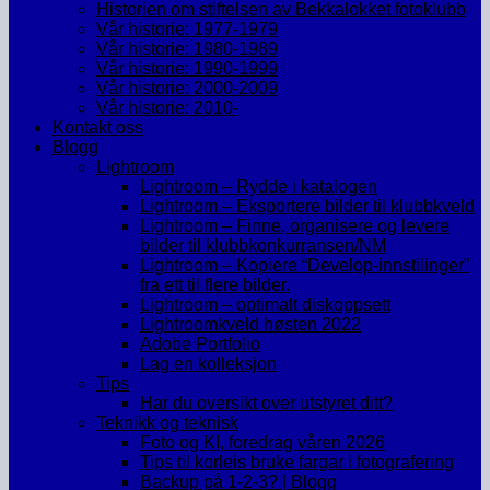
Historien om stiftelsen av Bekkalokket fotoklubb
Vår historie: 1977-1979
Vår historie: 1980-1989
Vår historie: 1990-1999
Vår historie: 2000-2009
Vår historie: 2010-
Kontakt oss
Blogg
Lightroom
Lightroom – Rydde i katalogen
Lightroom – Eksportere bilder til klubbkveld
Lightroom – Finne, organisere og levere
bilder til klubbkonkurransen/NM
Lightroom – Kopiere “Develop-innstilinger”
fra ett til flere bilder.
Lightroom – optimalt diskoppsett
Lightroomkveld høsten 2022
Adobe Portfolio
Lag en kolleksjon
Tips
Har du oversikt over utstyret ditt?
Teknikk og teknisk
Foto og KI, foredrag våren 2026
Tips til korleis bruke fargar i fotografering
Backup på 1-2-3? | Blogg