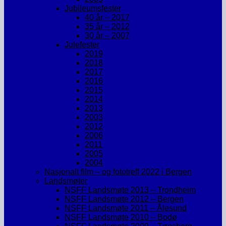
Jubileumsfester
40 år – 2017
35 år – 2012
30 år – 2007
Julefester
2019
2018
2017
2016
2015
2014
2013
2003
2012
2006
2011
2005
2004
Nasjonalt film – og fototreff 2022 i Bergen
Landsmøter
NSFF Landsmøte 2013 – Trondheim
NSFF Landsmøte 2012 – Bergen
NSFF Landsmøte 2011 – Ålesund
NSFF Landsmøte 2010 – Bodø