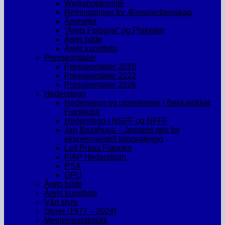
Workshopkomité
Retningslinjer for Æresmedlemskap
Årsmøtet
“Årets Fotograf” og Plaketter
Årets bilde
Årets kunstfoto
Presseomtaler
Presseomtaler 2010
Presseomtaler 2022
Presseomtaler 2026
Hederstegn
Hederstegn og utmerkelser i Bekkalokket
Fotoklubb
Hederstegn i NSFF og NFFF
Jan Baashuus – Jessens pris for
eksperimentell fotografering
Leif Preus Fotopris
FIAP Hederstegn
PSA
GPU
Årets bilde
Årets kunstfoto
Vårt styre
Styret (1977 – 2024)
Medlemsstatistikk