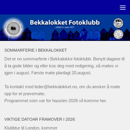
Skip to content
SOMMARFERIE I BEKKALOKKET
Det er no sommarferie i Bekkalokke fotoklubb. Benytt dagane til
å ta gode bilder og eller kos deg med redigering, så møtes vi
igjen i august. Første møte planlagt 20.august.
Ta kontakt med
leder@bekkalokket.no
, om du ønsker å møte
opp for et prøvemøte.
Programmet som var for hausten 2026 vil komme her.
VIKTIGE DATOAR FRAMOVER I 2026:
Klubbtur til London, kommer