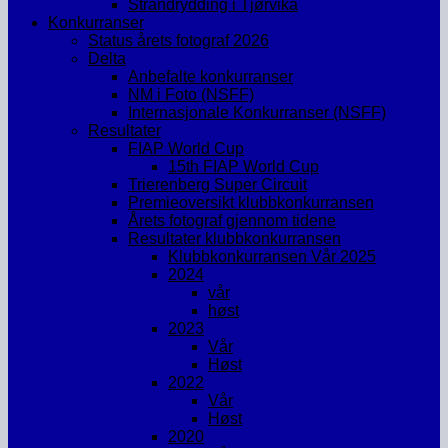
Strandrydding i Tjørvika
Konkurranser
Status årets fotograf 2026
Delta
Anbefalte konkurranser
NM i Foto (NSFF)
Internasjonale Konkurranser (NSFF)
Resultater
FIAP World Cup
15th FIAP World Cup
Trierenberg Super Circuit
Premieoversikt klubbkonkurransen
Årets fotograf gjennom tidene
Resultater klubbkonkurransen
Klubbkonkurransen Vår 2025
2024
vår
høst
2023
Vår
Høst
2022
Vår
Høst
2020