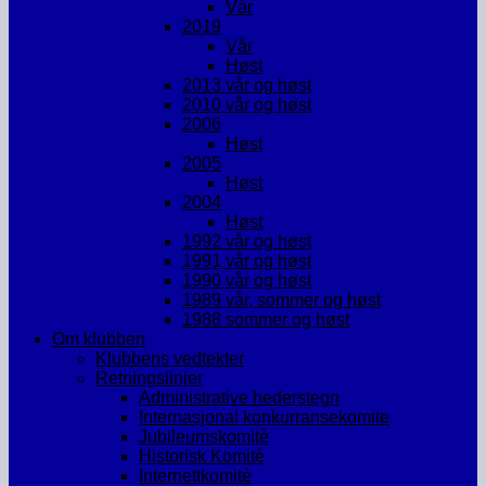
Vår
2019
Vår
Høst
2013 vår og høst
2010 vår og høst
2006
Høst
2005
Høst
2004
Høst
1992 vår og høst
1991 vår og høst
1990 vår og høst
1989 vår, sommer og høst
1988 sommer og høst
Om klubben
Klubbens vedtekter
Retningslinjer
Administrative hederstegn
Internasjonal konkurransekomite
Jubileumskomitè
Historisk Komitè
Internettkomitè