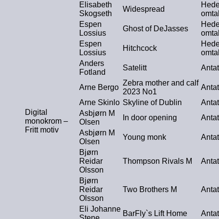
Elisabeth
Hede
Widespread
Skogseth
omta
Espen
Hede
Ghost of DeJasses
Lossius
omta
Espen
Hede
Hitchcock
Lossius
omta
Anders
Satelitt
Antat
Fotland
Zebra mother and calf
Arne Bergo
Antat
2023 No1
Arne Skinlo
Skyline of Dublin
Antat
Digital
Asbjørn M
In door opening
Antat
monokrom –
Olsen
Fritt motiv
Asbjørn M
Young monk
Antat
Olsen
Bjørn
Reidar
Thompson Rivals M
Antat
Olsson
Bjørn
Reidar
Two Brothers M
Antat
Olsson
Eli Johanne
BarFly`s Lift Home
Antat
Stene