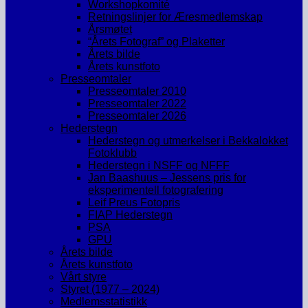
Workshopkomité
Retningslinjer for Æresmedlemskap
Årsmøtet
“Årets Fotograf” og Plaketter
Årets bilde
Årets kunstfoto
Presseomtaler
Presseomtaler 2010
Presseomtaler 2022
Presseomtaler 2026
Hederstegn
Hederstegn og utmerkelser i Bekkalokket
Fotoklubb
Hederstegn i NSFF og NFFF
Jan Baashuus – Jessens pris for
eksperimentell fotografering
Leif Preus Fotopris
FIAP Hederstegn
PSA
GPU
Årets bilde
Årets kunstfoto
Vårt styre
Styret (1977 – 2024)
Medlemsstatistikk