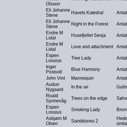
Olsson
Eli Johanne
Havets Katedral
Antat
Stene
Eli Johanne
Night in the Forest
Antat
Stene
Endre M
Husefjellet Senja
Antat
Lidal
Endre M
Love and attachment
Antat
Lidal
Espen
Tree Lady
Antat
Lossius
Inger
Blue Harmony
Antat
Postvoll
John Vint
Mannequin
Antat
Audun
In the air
Gull
Nygaard
Roald
Trees on the edge
Sølv
Synnevåg
Espen
Smoking Lady
Bron
Lossius
Asbjørn M
Hede
Sanddunes 2
Olsen
omta