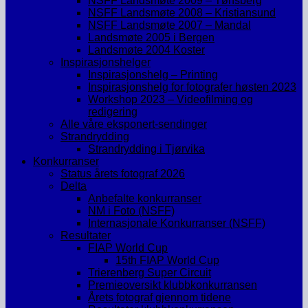
NSFF Landsmøte 2009 – Tønsberg
NSFF Landsmøte 2008 – Kristiansund
NSFF Landsmøte 2007 – Mandal
Landsmøte 2005 i Bergen
Landsmøte 2004 Koster
Inspirasjonshelger
Inspirasjonshelg – Printing
Inspirasjonshelg for fotografer høsten 2023
Workshop 2023 – Videofilming og
redigering
Alle våre eksponert-sendinger
Strandrydding
Strandrydding i Tjørvika
Konkurranser
Status årets fotograf 2026
Delta
Anbefalte konkurranser
NM i Foto (NSFF)
Internasjonale Konkurranser (NSFF)
Resultater
FIAP World Cup
15th FIAP World Cup
Trierenberg Super Circuit
Premieoversikt klubbkonkurransen
Årets fotograf gjennom tidene