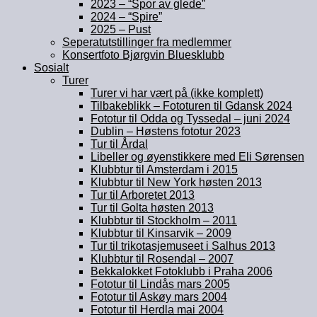
2023 – “Spor av glede”
2024 – “Spire”
2025 – Pust
Seperatutstillinger fra medlemmer
Konsertfoto Bjørgvin Bluesklubb
Sosialt
Turer
Turer vi har vært på (ikke komplett)
Tilbakeblikk – Fototuren til Gdansk 2024
Fototur til Odda og Tyssedal – juni 2024
Dublin – Høstens fototur 2023
Tur til Årdal
Libeller og øyenstikkere med Eli Sørensen
Klubbtur til Amsterdam i 2015
Klubbtur til New York høsten 2013
Tur til Arboretet 2013
Tur til Golta høsten 2013
Klubbtur til Stockholm – 2011
Klubbtur til Kinsarvik – 2009
Tur til trikotasjemuseet i Salhus 2013
Klubbtur til Rosendal – 2007
Bekkalokket Fotoklubb i Praha 2006
Fototur til Lindås mars 2005
Fototur til Askøy mars 2004
Fototur til Herdla mai 2004