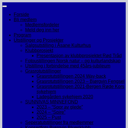
Skip
to
Forside
content
Bli medlem
Medlemsfordeler
Meld deg inn her
Program
Utstillinger og Prosjekter
Salgsutstilling i Åsane Kulturhus
Klubbprosjekt
Presentasjon av klubbprosjektet Rød Tråd
Fotoustillingen Norsk natur – og kulturlandskap
Utstilling i forbindelse med 45års-jubileum
Grasrotutstillinger
Grasrotutstillingen 2024 Way-back
Grasrotutstillingen 2023 – Bjørgvin Fengsel
Grasrotutstillingen 2021-Bergen Røde Kors
sykehjem
Ladegården sykehjem 2020
SUNNIVAS MINNEFOND
2023 – “Spor av glede”
2024 – “Spire”
2025 – Pust
Seperatutstillinger fra medlemmer
Konsertfoto Bjørgvin Bluesklubb