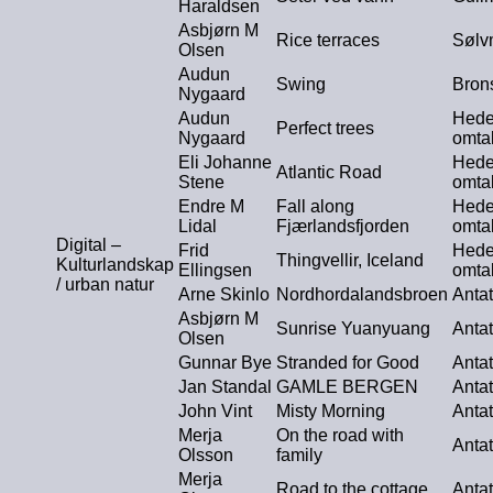
Haraldsen
Asbjørn M
Rice terraces
Sølv
Olsen
Audun
Swing
Bron
Nygaard
Audun
Hede
Perfect trees
Nygaard
omta
Eli Johanne
Hede
Atlantic Road
Stene
omta
Endre M
Fall along
Hede
Lidal
Fjærlandsfjorden
omta
Digital –
Frid
Hede
Thingvellir, Iceland
Kulturlandskap
Ellingsen
omta
/ urban natur
Arne Skinlo
Nordhordalandsbroen
Antat
Asbjørn M
Sunrise Yuanyuang
Antat
Olsen
Gunnar Bye
Stranded for Good
Antat
Jan Standal
GAMLE BERGEN
Antat
John Vint
Misty Morning
Antat
Merja
On the road with
Antat
Olsson
family
Merja
Road to the cottage
Antat