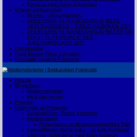
Foredrag med Helge Bringeland
Vi lager jubileumsbok
Bli med i jubileumsboken
VEILEDNING TIL INNSENDING AV BILDE
MEDLEMSSIDENE I JUBILEUMSBOKEN 2027
VEILEDNING TIL INNSENDING AV BILDER OG
TEKST TIL PERSONLIG SIDE I
JUBILEUMSBOKEN 2027
Hjemmesider
Fjord-Bergen Photo Exhibition
Resultater Vestkyst Fotokamp
Forside
Bli medlem
Medlemsfordeler
Meld deg inn her
Program
Utstillinger og Prosjekter
Salgsutstilling i Åsane Kulturhus
Klubbprosjekt
Presentasjon av klubbprosjektet Rød Tråd
Fotoustillingen Norsk natur – og kulturlandskap
Utstilling i forbindelse med 45års-jubileum