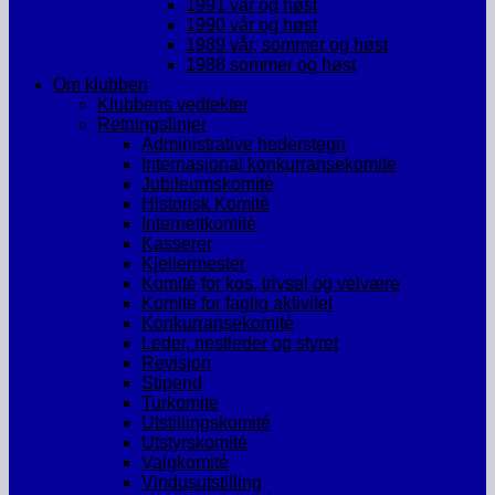
1991 vår og høst
1990 vår og høst
1989 vår, sommer og høst
1988 sommer og høst
Om klubben
Klubbens vedtekter
Retningslinjer
Administrative hederstegn
Internasjonal konkurransekomite
Jubileumskomitè
Historisk Komitè
Internettkomitè
Kasserer
Kjellermester
Komité for kos, trivsel og velvære
Komite for faglig aktivitet
Konkurransekomitè
Leder, nestleder og styret
Revisjon
Stipend
Turkomite
Utstillingskomité
Utstyrskomité
Valgkomité
Vindusutstilling