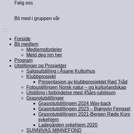
Følg oss
Bli med i gruppen vår
Forside
Bli medlem
Medlemsfordeler
Meld deg inn her
Program
Utstillinger og Prosjekter
Salgsutstilling i Åsane Kulturhus
Klubbprosjekt
Presentasjon av klubbprosjektet Rød Tråd
Fotoustillingen Norsk natur – og kulturlandskap
Utstilling i forbindelse med 45års-jubileum
Grasrotutstillinger
Grasrotutstillingen 2024 Way-back
Grasrotutstillingen 2023 – Bjørgvin Fengsel
Grasrotutstillingen 2021-Bergen Røde Kors
sykehjem
Ladegården sykehjem 2020
SUNNIVAS MINNEFOND