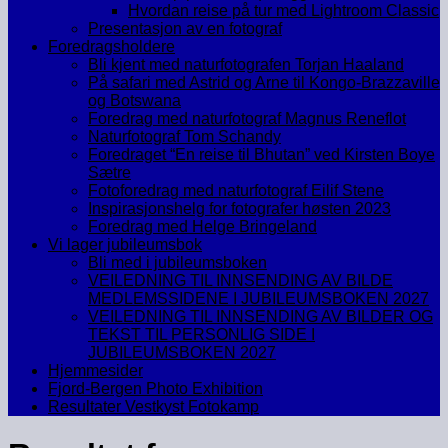
Hvordan reise på tur med Lightroom Classic
Presentasjon av en fotograf
Foredragsholdere
Bli kjent med naturfotografen Torjan Haaland
På safari med Astrid og Arne til Kongo-Brazzaville
og Botswana
Foredrag med naturfotograf Magnus Reneflot
Naturfotograf Tom Schandy
Foredraget “En reise til Bhutan” ved Kirsten Boye
Sætre
Fotoforedrag med naturfotograf Eilif Stene
Inspirasjonshelg for fotografer høsten 2023
Foredrag med Helge Bringeland
Vi lager jubileumsbok
Bli med i jubileumsboken
VEILEDNING TIL INNSENDING AV BILDE
MEDLEMSSIDENE I JUBILEUMSBOKEN 2027
VEILEDNING TIL INNSENDING AV BILDER OG
TEKST TIL PERSONLIG SIDE I
JUBILEUMSBOKEN 2027
Hjemmesider
Fjord-Bergen Photo Exhibition
Resultater Vestkyst Fotokamp