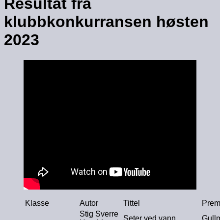
Resultat fra
klubbkonkurransen høsten
2023
Klasse
Autor
Tittel
Prem
Stig Sverre
Seter ved vann
Gull