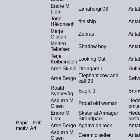
Endre M
Lønahorgi 03
Antat
Lidal
Jone
the ship
Antat
Håkonseth
Merja
Zebras
Antat
Olsson
Morten
Shadow boy
Antat
Tellefsen
Terje
Looking Out
Antat
Kolbeinsten
Arne Skinlo
Drangarnir
Gull
Elephant cow and
Arne Bergo
Sølv
calf 23
Roald
Eagle 1
Bron
Synnevåg
Asbjørn M
Hede
Proud old woman
Olsen
omta
Endre M
Skater at Armager
Hede
Lidal
Strandpark
omta
Papir – Fritt
Arne Bergo
Agama on rock
Antat
motiv A4
Asbjørn M
Ceramic seller
Antat
Olsen