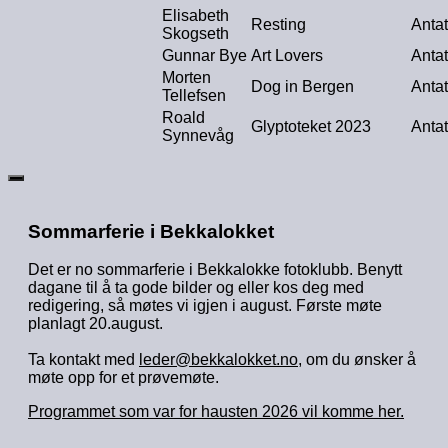
Elisabeth
Resting
Antat
Skogseth
Gunnar Bye
Art Lovers
Antat
Morten
Dog in Bergen
Antat
Tellefsen
Roald
Glyptoteket 2023
Antat
Synnevåg
Sommarferie i Bekkalokket
Det er no sommarferie i Bekkalokke fotoklubb. Benytt
dagane til å ta gode bilder og eller kos deg med
redigering, så møtes vi igjen i august. Første møte
planlagt 20.august.
Ta kontakt med
leder@bekkalokket.no
, om du ønsker å
møte opp for et prøvemøte.
Programmet som var for hausten 2026 vil komme her.