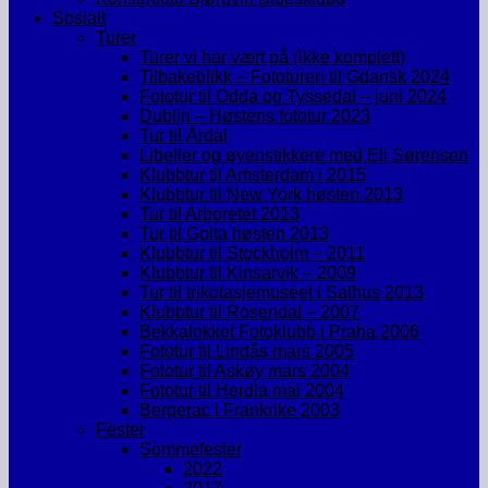
Sosialt
Turer
Turer vi har vært på (ikke komplett)
Tilbakeblikk – Fototuren til Gdansk 2024
Fototur til Odda og Tyssedal – juni 2024
Dublin – Høstens fototur 2023
Tur til Årdal
Libeller og øyenstikkere med Eli Sørensen
Klubbtur til Amsterdam i 2015
Klubbtur til New York høsten 2013
Tur til Arboretet 2013
Tur til Golta høsten 2013
Klubbtur til Stockholm – 2011
Klubbtur til Kinsarvik – 2009
Tur til trikotasjemuseet i Salhus 2013
Klubbtur til Rosendal – 2007
Bekkalokket Fotoklubb i Praha 2006
Fototur til Lindås mars 2005
Fototur til Askøy mars 2004
Fototur til Herdla mai 2004
Bergerac i Frankrike 2003
Fester
Sommefester
2022