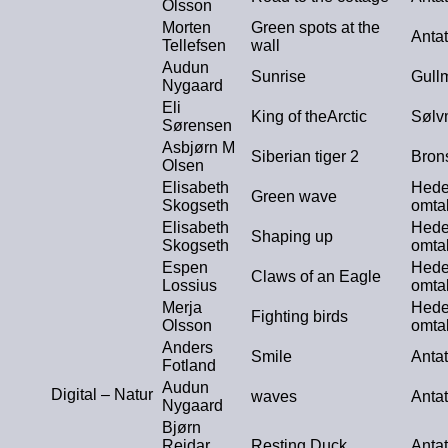
Olsson
Morten
Green spots at the
Antat
Tellefsen
wall
Audun
Sunrise
Gull
Nygaard
Eli
King of theArctic
Sølv
Sørensen
Asbjørn M
Siberian tiger 2
Bron
Olsen
Elisabeth
Hede
Green wave
Skogseth
omta
Elisabeth
Hede
Shaping up
Skogseth
omta
Espen
Hede
Claws of an Eagle
Lossius
omta
Merja
Hede
Fighting birds
Olsson
omta
Anders
Smile
Antat
Fotland
Audun
Digital – Natur
waves
Antat
Nygaard
Bjørn
Reidar
Resting Duck
Antat