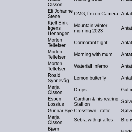
Olsson
Eli Johanne
OMG, I`m on Camera
Antat
Stene
Kjell Eirik
Mountain winter
Irgens
Antat
morning 2023
Henanger
Morten
Cormorant flight
Antat
Tellefsen
Morten
Morning with mum
Antat
Tellefsen
Morten
Waterfall inferno
Antat
Tellefsen
Roald
Lemon butterfly
Antat
Synnevåg
Merja
Drops
Gull
Olsson
Espen
Gardian & his rearing
Sølv
Lossius
Stallion
Gunnar Bye
Crosstown Traffic
Sølv
Merja
Sebra with giraffes
Bron
Olsson
Bjørn
Hede