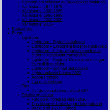
Historien om stiftelsen av Bekkalokket fotoklubb
Vår historie: 1977-1979
Vår historie: 1980-1989
Vår historie: 1990-1999
Vår historie: 2000-2009
Vår historie: 2010-
Kontakt oss
Blogg
Lightroom
Lightroom – Rydde i katalogen
Lightroom – Eksportere bilder til klubbkveld
Lightroom – Finne, organisere og levere
bilder til klubbkonkurransen/NM
Lightroom – Kopiere “Develop-innstilinger”
fra ett til flere bilder.
Lightroom – optimalt diskoppsett
Lightroomkveld høsten 2022
Adobe Portfolio
Lag en kolleksjon
Tips
Har du oversikt over utstyret ditt?
Teknikk og teknisk
Foto og KI, foredrag våren 2026
Tips til korleis bruke fargar i fotografering
Backup på 1-2-3? | Blogg