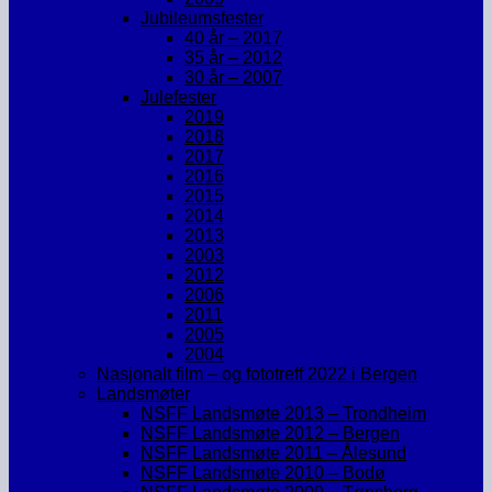
Jubileumsfester
40 år – 2017
35 år – 2012
30 år – 2007
Julefester
2019
2018
2017
2016
2015
2014
2013
2003
2012
2006
2011
2005
2004
Nasjonalt film – og fototreff 2022 i Bergen
Landsmøter
NSFF Landsmøte 2013 – Trondheim
NSFF Landsmøte 2012 – Bergen
NSFF Landsmøte 2011 – Ålesund
NSFF Landsmøte 2010 – Bodø