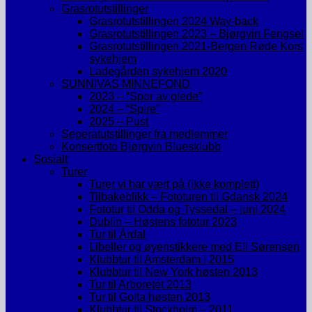
Grasrotutstillinger
Grasrotutstillingen 2024 Way-back
Grasrotutstillingen 2023 – Bjørgvin Fengsel
Grasrotutstillingen 2021-Bergen Røde Kors
sykehjem
Ladegården sykehjem 2020
SUNNIVAS MINNEFOND
2023 – “Spor av glede”
2024 – “Spire”
2025 – Pust
Seperatutstillinger fra medlemmer
Konsertfoto Bjørgvin Bluesklubb
Sosialt
Turer
Turer vi har vært på (ikke komplett)
Tilbakeblikk – Fototuren til Gdansk 2024
Fototur til Odda og Tyssedal – juni 2024
Dublin – Høstens fototur 2023
Tur til Årdal
Libeller og øyenstikkere med Eli Sørensen
Klubbtur til Amsterdam i 2015
Klubbtur til New York høsten 2013
Tur til Arboretet 2013
Tur til Golta høsten 2013
Klubbtur til Stockholm – 2011