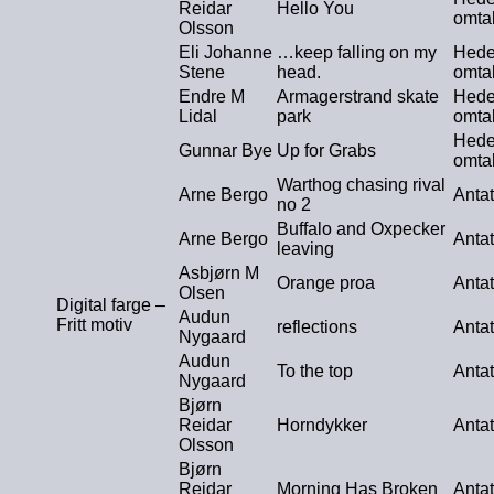
Reidar
Hello You
omta
Olsson
Eli Johanne
…keep falling on my
Hede
Stene
head.
omta
Endre M
Armagerstrand skate
Hede
Lidal
park
omta
Hede
Gunnar Bye
Up for Grabs
omta
Warthog chasing rival
Arne Bergo
Antat
no 2
Buffalo and Oxpecker
Arne Bergo
Antat
leaving
Asbjørn M
Orange proa
Antat
Olsen
Digital farge –
Audun
Fritt motiv
reflections
Antat
Nygaard
Audun
To the top
Antat
Nygaard
Bjørn
Reidar
Horndykker
Antat
Olsson
Bjørn
Reidar
Morning Has Broken
Antat