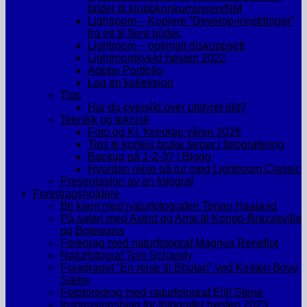
bilder til klubbkonkurransen/NM
Lightroom – Kopiere “Develop-innstilinger”
fra ett til flere bilder.
Lightroom – optimalt diskoppsett
Lightroomkveld høsten 2022
Adobe Portfolio
Lag en kolleksjon
Tips
Har du oversikt over utstyret ditt?
Teknikk og teknisk
Foto og KI, foredrag våren 2026
Tips til korleis bruke fargar i fotografering
Backup på 1-2-3? | Blogg
Hvordan reise på tur med Lightroom Classic
Presentasjon av en fotograf
Foredragsholdere
Bli kjent med naturfotografen Torjan Haaland
På safari med Astrid og Arne til Kongo-Brazzaville
og Botswana
Foredrag med naturfotograf Magnus Reneflot
Naturfotograf Tom Schandy
Foredraget “En reise til Bhutan” ved Kirsten Boye
Sætre
Fotoforedrag med naturfotograf Eilif Stene
Inspirasjonshelg for fotografer høsten 2023