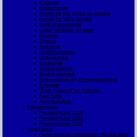
Kasserer
Kjellermester
Komité for kos, trivsel og velvære
Komite for faglig aktivitet
Konkurransekomitè
Leder, nestleder og styret
Revisjon
Stipend
Turkomite
Utstillingskomité
Utstyrskomité
Valgkomité
Vindusutstilling
Workshopkomité
Retningslinjer for Æresmedlemskap
Årsmøtet
“Årets Fotograf” og Plaketter
Årets bilde
Årets kunstfoto
Presseomtaler
Presseomtaler 2010
Presseomtaler 2022
Presseomtaler 2026
Hederstegn
Hederstegn og utmerkelser i Bekkalokket