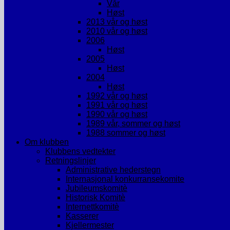
Vår
Høst
2013 vår og høst
2010 vår og høst
2006
Høst
2005
Høst
2004
Høst
1992 vår og høst
1991 vår og høst
1990 vår og høst
1989 vår, sommer og høst
1988 sommer og høst
Om klubben
Klubbens vedtekter
Retningslinjer
Administrative hederstegn
Internasjonal konkurransekomite
Jubileumskomitè
Historisk Komitè
Internettkomitè
Kasserer
Kjellermester