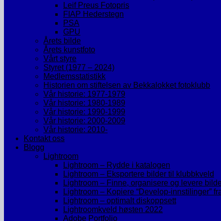
Leif Preus Fotopris
FIAP Hederstegn
PSA
GPU
Årets bilde
Årets kunstfoto
Vårt styre
Styret (1977 – 2024)
Medlemsstatistikk
Historien om stiftelsen av Bekkalokket fotoklubb
Vår historie: 1977-1979
Vår historie: 1980-1989
Vår historie: 1990-1999
Vår historie: 2000-2009
Vår historie: 2010-
Kontakt oss
Blogg
Lightroom
Lightroom – Rydde i katalogen
Lightroom – Eksportere bilder til klubbkveld
Lightroom – Finne, organisere og levere bild
Lightroom – Kopiere “Develop-innstilinger” fra et
Lightroom – optimalt diskoppsett
Lightroomkveld høsten 2022
Adobe Portfolio