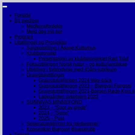
Skip
to
Forside
content
Bli medlem
Medlemsfordeler
Meld deg inn her
Program
Utstillinger og Prosjekter
Salgsutstilling i Åsane Kulturhus
Klubbprosjekt
Presentasjon av klubbprosjektet Rød Tråd
Fotoustillingen Norsk natur – og kulturlandskap
Utstilling i forbindelse med 45års-jubileum
Grasrotutstillinger
Grasrotutstillingen 2024 Way-back
Grasrotutstillingen 2023 – Bjørgvin Fengsel
Grasrotutstillingen 2021-Bergen Røde Kors 
Ladegården sykehjem 2020
SUNNIVAS MINNEFOND
2023 – “Spor av glede”
2024 – “Spire”
2025 – Pust
Seperatutstillinger fra medlemmer
Konsertfoto Bjørgvin Bluesklubb
Sosialt