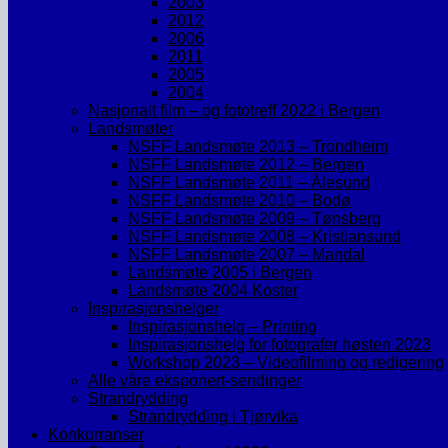
2003
2012
2006
2011
2005
2004
Nasjonalt film – og fototreff 2022 i Bergen
Landsmøter
NSFF Landsmøte 2013 – Trondheim
NSFF Landsmøte 2012 – Bergen
NSFF Landsmøte 2011 – Ålesund
NSFF Landsmøte 2010 – Bodø
NSFF Landsmøte 2009 – Tønsberg
NSFF Landsmøte 2008 – Kristiansund
NSFF Landsmøte 2007 – Mandal
Landsmøte 2005 i Bergen
Landsmøte 2004 Koster
Inspirasjonshelger
Inspirasjonshelg – Printing
Inspirasjonshelg for fotografer høsten 2023
Workshop 2023 – Videofilming og redigering
Alle våre eksponert-sendinger
Strandrydding
Strandrydding i Tjørvika
Konkurranser