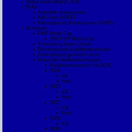
Status årets fotograf 2026
Delta
Anbefalte konkurranser
NM i Foto (NSFF)
Internasjonale Konkurranser (NSFF)
Resultater
FIAP World Cup
15th FIAP World Cup
Trierenberg Super Circuit
Premieoversikt klubbkonkurransen
Årets fotograf gjennom tidene
Resultater klubbkonkurransen
Klubbkonkurransen Vår 2025
2024
vår
høst
2023
Vår
Høst
2022
Vår
Høst
2020
Vår
2019