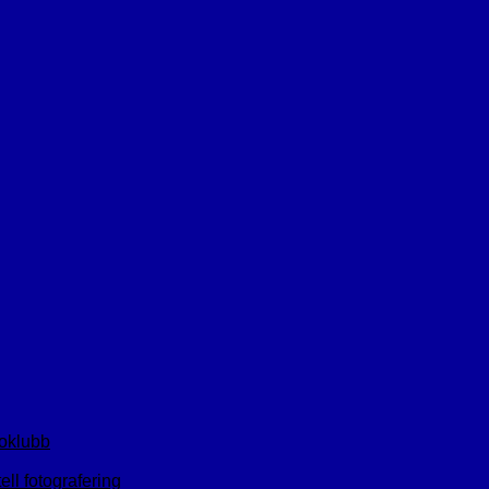
toklubb
ll fotografering