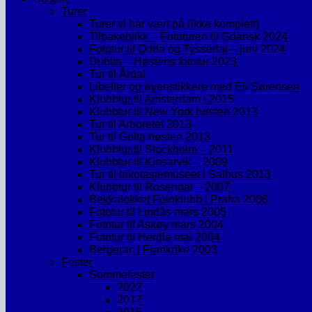
Turer
Turer vi har vært på (ikke komplett)
Tilbakeblikk – Fototuren til Gdansk 2024
Fototur til Odda og Tyssedal – juni 2024
Dublin – Høstens fototur 2023
Tur til Årdal
Libeller og øyenstikkere med Eli Sørensen
Klubbtur til Amsterdam i 2015
Klubbtur til New York høsten 2013
Tur til Arboretet 2013
Tur til Golta høsten 2013
Klubbtur til Stockholm – 2011
Klubbtur til Kinsarvik – 2009
Tur til trikotasjemuseet i Salhus 2013
Klubbtur til Rosendal – 2007
Bekkalokket Fotoklubb i Praha 2006
Fototur til Lindås mars 2005
Fototur til Askøy mars 2004
Fototur til Herdla mai 2004
Bergerac i Frankrike 2003
Fester
Sommefester
2022
2017