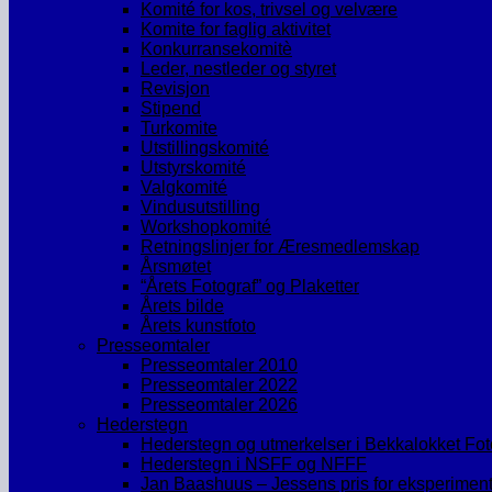
Komité for kos, trivsel og velvære
Komite for faglig aktivitet
Konkurransekomitè
Leder, nestleder og styret
Revisjon
Stipend
Turkomite
Utstillingskomité
Utstyrskomité
Valgkomité
Vindusutstilling
Workshopkomité
Retningslinjer for Æresmedlemskap
Årsmøtet
“Årets Fotograf” og Plaketter
Årets bilde
Årets kunstfoto
Presseomtaler
Presseomtaler 2010
Presseomtaler 2022
Presseomtaler 2026
Hederstegn
Hederstegn og utmerkelser i Bekkalokket Fo
Hederstegn i NSFF og NFFF
Jan Baashuus – Jessens pris for eksperimente