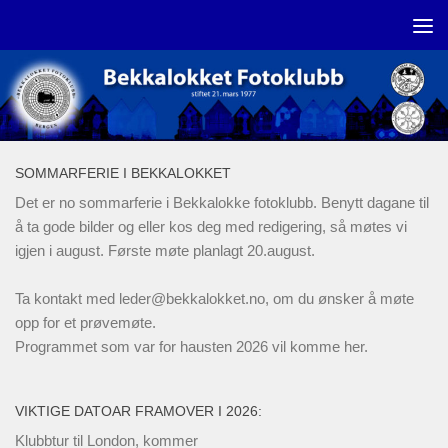
Skip to content
SOMMARFERIE I BEKKALOKKET
Det er no sommarferie i Bekkalokke fotoklubb. Benytt dagane til
å ta gode bilder og eller kos deg med redigering, så møtes vi
igjen i august. Første møte planlagt 20.august.
Ta kontakt med
leder@bekkalokket.no
, om du ønsker å møte
opp for et prøvemøte.
Programmet som var for hausten 2026 vil komme her.
VIKTIGE DATOAR FRAMOVER I 2026:
Klubbtur til London, kommer