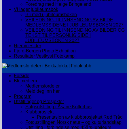
Foredrag med Helge Bringeland
Vi lager jubileumsbok
Bli med i jubileumsboken
VEILEDNING TIL INNSENDING AV BILDE
MEDLEMSSIDENE I JUBILEUMSBOKEN 2027
VEILEDNING TIL INNSENDING AV BILDER OG
TEKST TIL PERSONLIG SIDE I
JUBILEUMSBOKEN 2027
Hjemmesider
Fjord-Bergen Photo Exhibition
Resultater Vestkyst Fotokamp
Forside
Bli medlem
Medlemsfordeler
Meld deg inn her
Program
Utstillinger og Prosjekter
Salgsutstilling i Åsane Kulturhus
Klubbprosjekt
Presentasjon av klubbprosjektet Rød Tråd
Fotoustillingen Norsk natur – og kulturlandskap
Utstilling i forbindelse med 45års-jubileum