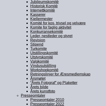
Jubileumskomitè
Historisk Komitè
Internettkomitè
Kasserer
Kjellermester
Komité for kos, trivsel og velvære
Komite for faglig aktivitet
Konkurransekomitè
Leder, nestleder og styret
Revisjon
Stipend
Turkomite
Utstillingskomité
Utstyrskomité
Valgkomité
Vindusutstilling
Workshopkomité
Retningslinjer for Æresmedlemskap
Årsmøtet
“Årets Fotograf” og Plaketter
Årets bilde
Årets kunstfoto
Presseomtaler
Presseomtaler 2010
Presseomtaler 2022