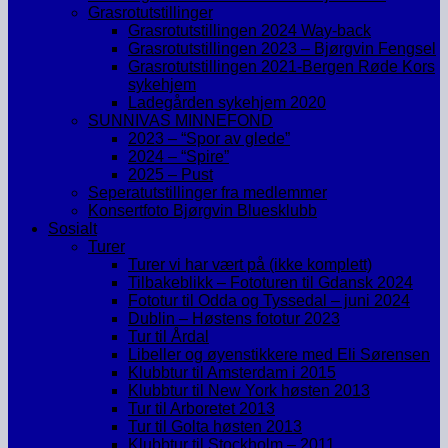
Grasrotutstillinger
Grasrotutstillingen 2024 Way-back
Grasrotutstillingen 2023 – Bjørgvin Fengsel
Grasrotutstillingen 2021-Bergen Røde Kors
sykehjem
Ladegården sykehjem 2020
SUNNIVAS MINNEFOND
2023 – “Spor av glede”
2024 – “Spire”
2025 – Pust
Seperatutstillinger fra medlemmer
Konsertfoto Bjørgvin Bluesklubb
Sosialt
Turer
Turer vi har vært på (ikke komplett)
Tilbakeblikk – Fototuren til Gdansk 2024
Fototur til Odda og Tyssedal – juni 2024
Dublin – Høstens fototur 2023
Tur til Årdal
Libeller og øyenstikkere med Eli Sørensen
Klubbtur til Amsterdam i 2015
Klubbtur til New York høsten 2013
Tur til Arboretet 2013
Tur til Golta høsten 2013
Klubbtur til Stockholm – 2011