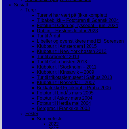
Sosialt
Turer
Turer vi har vært på (ikke komplett)
Tilbakeblikk – Fototuren til Gdansk 2024
Fototur til Odda og Tyssedal – juni 2024
Dublin – Høstens fototur 2023
Tur til Årdal
Libeller og øyenstikkere med Eli Sørensen
Klubbtur til Amsterdam i 2015
Klubbtur til New York høsten 2013
Tur til Arboretet 2013
Tur til Golta høsten 2013
Klubbtur til Stockholm – 2011
Klubbtur til Kinsarvik – 2009
Tur til trikotasjemuseet i Salhus 2013
Klubbtur til Rosendal – 2007
Bekkalokket Fotoklubb i Praha 2006
Fototur til Lindås mars 2005
Fototur til Askøy mars 2004
Fototur til Herdla mai 2004
Bergerac i Frankrike 2003
Fester
Sommefester
2022