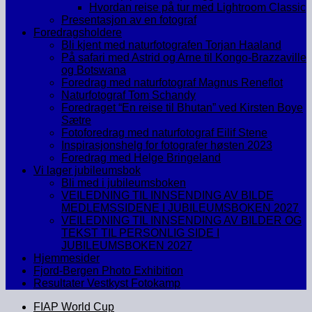
Hvordan reise på tur med Lightroom Classic
Presentasjon av en fotograf
Foredragsholdere
Bli kjent med naturfotografen Torjan Haaland
På safari med Astrid og Arne til Kongo-Brazzaville
og Botswana
Foredrag med naturfotograf Magnus Reneflot
Naturfotograf Tom Schandy
Foredraget “En reise til Bhutan” ved Kirsten Boye
Sætre
Fotoforedrag med naturfotograf Eilif Stene
Inspirasjonshelg for fotografer høsten 2023
Foredrag med Helge Bringeland
Vi lager jubileumsbok
Bli med i jubileumsboken
VEILEDNING TIL INNSENDING AV BILDE
MEDLEMSSIDENE I JUBILEUMSBOKEN 2027
VEILEDNING TIL INNSENDING AV BILDER OG
TEKST TIL PERSONLIG SIDE I
JUBILEUMSBOKEN 2027
Hjemmesider
Fjord-Bergen Photo Exhibition
Resultater Vestkyst Fotokamp
FIAP World Cup