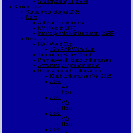
Strandrydding i Tjørvika
Konkurranser
Status årets fotograf 2026
Delta
Anbefalte konkurranser
NM i Foto (NSFF)
Internasjonale Konkurranser (NSFF)
Resultater
FIAP World Cup
15th FIAP World Cup
Trierenberg Super Circuit
Premieoversikt klubbkonkurransen
Årets fotograf gjennom tidene
Resultater klubbkonkurransen
Klubbkonkurransen Vår 2025
2024
vår
høst
2023
Vår
Høst
2022
Vår
Høst
2020