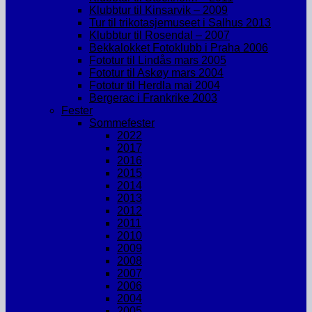
Klubbtur til Kinsarvik – 2009
Tur til trikotasjemuseet i Salhus 2013
Klubbtur til Rosendal – 2007
Bekkalokket Fotoklubb i Praha 2006
Fototur til Lindås mars 2005
Fototur til Askøy mars 2004
Fototur til Herdla mai 2004
Bergerac i Frankrike 2003
Fester
Sommefester
2022
2017
2016
2015
2014
2013
2012
2011
2010
2009
2008
2007
2006
2004
2005