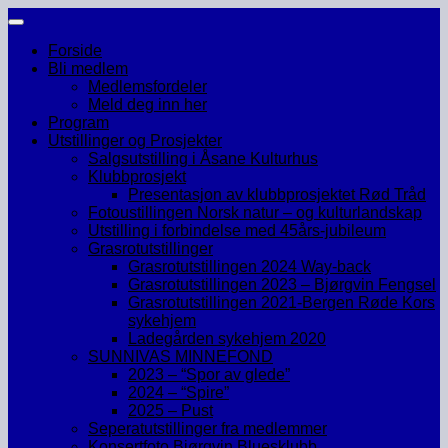
Skip
to
Forside
content
Bli medlem
Medlemsfordeler
Meld deg inn her
Program
Utstillinger og Prosjekter
Salgsutstilling i Åsane Kulturhus
Klubbprosjekt
Presentasjon av klubbprosjektet Rød Tråd
Fotoustillingen Norsk natur – og kulturlandskap
Utstilling i forbindelse med 45års-jubileum
Grasrotutstillinger
Grasrotutstillingen 2024 Way-back
Grasrotutstillingen 2023 – Bjørgvin Fengsel
Grasrotutstillingen 2021-Bergen Røde Kors
sykehjem
Ladegården sykehjem 2020
SUNNIVAS MINNEFOND
2023 – “Spor av glede”
2024 – “Spire”
2025 – Pust
Seperatutstillinger fra medlemmer
Konsertfoto Bjørgvin Bluesklubb