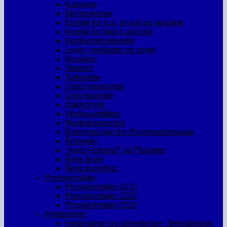
Kasserer
Kjellermester
Komité for kos, trivsel og velvære
Komite for faglig aktivitet
Konkurransekomitè
Leder, nestleder og styret
Revisjon
Stipend
Turkomite
Utstillingskomité
Utstyrskomité
Valgkomité
Vindusutstilling
Workshopkomité
Retningslinjer for Æresmedlemskap
Årsmøtet
“Årets Fotograf” og Plaketter
Årets bilde
Årets kunstfoto
Presseomtaler
Presseomtaler 2010
Presseomtaler 2022
Presseomtaler 2026
Hederstegn
Hederstegn og utmerkelser i Bekkalokket