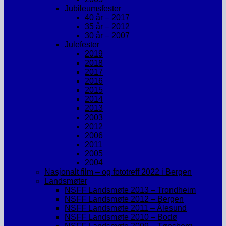
Jubileumsfester
40 år – 2017
35 år – 2012
30 år – 2007
Julefester
2019
2018
2017
2016
2015
2014
2013
2003
2012
2006
2011
2005
2004
Nasjonalt film – og fototreff 2022 i Bergen
Landsmøter
NSFF Landsmøte 2013 – Trondheim
NSFF Landsmøte 2012 – Bergen
NSFF Landsmøte 2011 – Ålesund
NSFF Landsmøte 2010 – Bodø