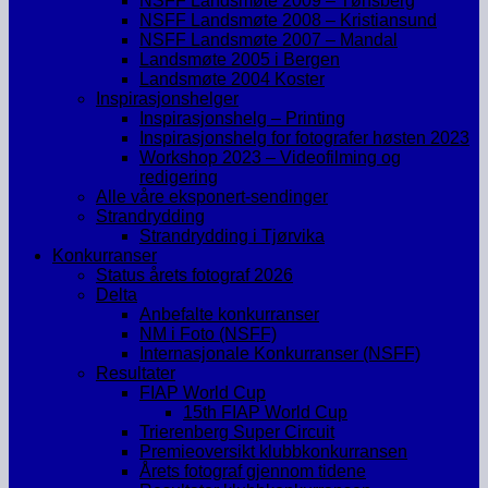
NSFF Landsmøte 2009 – Tønsberg
NSFF Landsmøte 2008 – Kristiansund
NSFF Landsmøte 2007 – Mandal
Landsmøte 2005 i Bergen
Landsmøte 2004 Koster
Inspirasjonshelger
Inspirasjonshelg – Printing
Inspirasjonshelg for fotografer høsten 2023
Workshop 2023 – Videofilming og
redigering
Alle våre eksponert-sendinger
Strandrydding
Strandrydding i Tjørvika
Konkurranser
Status årets fotograf 2026
Delta
Anbefalte konkurranser
NM i Foto (NSFF)
Internasjonale Konkurranser (NSFF)
Resultater
FIAP World Cup
15th FIAP World Cup
Trierenberg Super Circuit
Premieoversikt klubbkonkurransen
Årets fotograf gjennom tidene