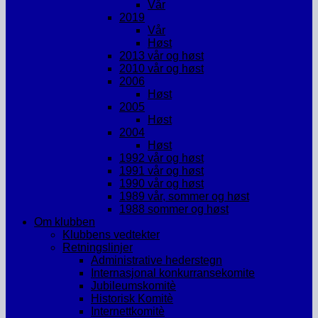
Vår
2019
Vår
Høst
2013 vår og høst
2010 vår og høst
2006
Høst
2005
Høst
2004
Høst
1992 vår og høst
1991 vår og høst
1990 vår og høst
1989 vår, sommer og høst
1988 sommer og høst
Om klubben
Klubbens vedtekter
Retningslinjer
Administrative hederstegn
Internasjonal konkurransekomite
Jubileumskomitè
Historisk Komitè
Internettkomitè