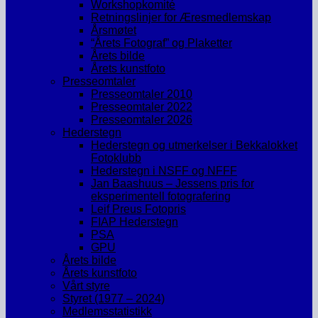
Workshopkomité
Retningslinjer for Æresmedlemskap
Årsmøtet
“Årets Fotograf” og Plaketter
Årets bilde
Årets kunstfoto
Presseomtaler
Presseomtaler 2010
Presseomtaler 2022
Presseomtaler 2026
Hederstegn
Hederstegn og utmerkelser i Bekkalokket
Fotoklubb
Hederstegn i NSFF og NFFF
Jan Baashuus – Jessens pris for
eksperimentell fotografering
Leif Preus Fotopris
FIAP Hederstegn
PSA
GPU
Årets bilde
Årets kunstfoto
Vårt styre
Styret (1977 – 2024)
Medlemsstatistikk