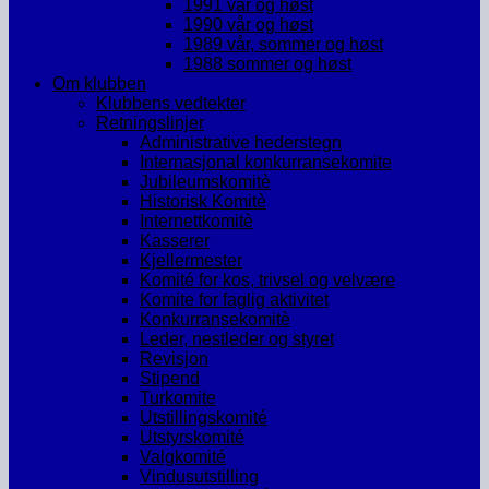
1991 vår og høst
1990 vår og høst
1989 vår, sommer og høst
1988 sommer og høst
Om klubben
Klubbens vedtekter
Retningslinjer
Administrative hederstegn
Internasjonal konkurransekomite
Jubileumskomitè
Historisk Komitè
Internettkomitè
Kasserer
Kjellermester
Komité for kos, trivsel og velvære
Komite for faglig aktivitet
Konkurransekomitè
Leder, nestleder og styret
Revisjon
Stipend
Turkomite
Utstillingskomité
Utstyrskomité
Valgkomité
Vindusutstilling