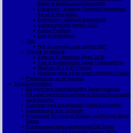
bilder til klubbkonkurransen/NM
Lightroom – Kopiere “Develop-innstilinger”
fra ett til flere bilder.
Lightroom – optimalt diskoppsett
Lightroomkveld høsten 2022
Adobe Portfolio
Lag en kolleksjon
Tips
Har du oversikt over utstyret ditt?
Teknikk og teknisk
Foto og KI, foredrag våren 2026
Tips til korleis bruke fargar i fotografering
Backup på 1-2-3? | Blogg
Hvordan reise på tur med Lightroom Classic
Presentasjon av en fotograf
Foredragsholdere
Bli kjent med naturfotografen Torjan Haaland
På safari med Astrid og Arne til Kongo-Brazzaville
og Botswana
Foredrag med naturfotograf Magnus Reneflot
Naturfotograf Tom Schandy
Foredraget “En reise til Bhutan” ved Kirsten Boye
Sætre
Fotoforedrag med naturfotograf Eilif Stene
Inspirasjonshelg for fotografer høsten 2023