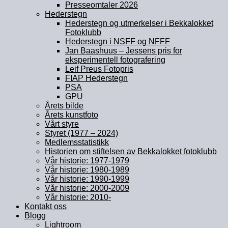
Presseomtaler 2026
Hederstegn
Hederstegn og utmerkelser i Bekkalokket
Fotoklubb
Hederstegn i NSFF og NFFF
Jan Baashuus – Jessens pris for
eksperimentell fotografering
Leif Preus Fotopris
FIAP Hederstegn
PSA
GPU
Årets bilde
Årets kunstfoto
Vårt styre
Styret (1977 – 2024)
Medlemsstatistikk
Historien om stiftelsen av Bekkalokket fotoklubb
Vår historie: 1977-1979
Vår historie: 1980-1989
Vår historie: 1990-1999
Vår historie: 2000-2009
Vår historie: 2010-
Kontakt oss
Blogg
Lightroom