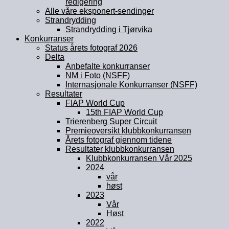
redigering
Alle våre eksponert-sendinger
Strandrydding
Strandrydding i Tjørvika
Konkurranser
Status årets fotograf 2026
Delta
Anbefalte konkurranser
NM i Foto (NSFF)
Internasjonale Konkurranser (NSFF)
Resultater
FIAP World Cup
15th FIAP World Cup
Trierenberg Super Circuit
Premieoversikt klubbkonkurransen
Årets fotograf gjennom tidene
Resultater klubbkonkurransen
Klubbkonkurransen Vår 2025
2024
vår
høst
2023
Vår
Høst
2022