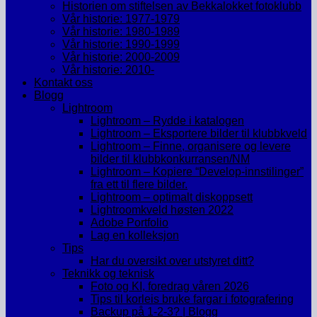
Historien om stiftelsen av Bekkalokket fotoklubb
Vår historie: 1977-1979
Vår historie: 1980-1989
Vår historie: 1990-1999
Vår historie: 2000-2009
Vår historie: 2010-
Kontakt oss
Blogg
Lightroom
Lightroom – Rydde i katalogen
Lightroom – Eksportere bilder til klubbkveld
Lightroom – Finne, organisere og levere
bilder til klubbkonkurransen/NM
Lightroom – Kopiere “Develop-innstilinger”
fra ett til flere bilder.
Lightroom – optimalt diskoppsett
Lightroomkveld høsten 2022
Adobe Portfolio
Lag en kolleksjon
Tips
Har du oversikt over utstyret ditt?
Teknikk og teknisk
Foto og KI, foredrag våren 2026
Tips til korleis bruke fargar i fotografering
Backup på 1-2-3? | Blogg