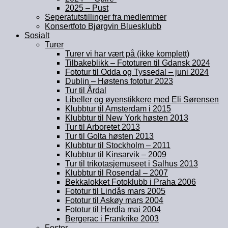
2025 – Pust
Seperatutstillinger fra medlemmer
Konsertfoto Bjørgvin Bluesklubb
Sosialt
Turer
Turer vi har vært på (ikke komplett)
Tilbakeblikk – Fototuren til Gdansk 2024
Fototur til Odda og Tyssedal – juni 2024
Dublin – Høstens fototur 2023
Tur til Årdal
Libeller og øyenstikkere med Eli Sørensen
Klubbtur til Amsterdam i 2015
Klubbtur til New York høsten 2013
Tur til Arboretet 2013
Tur til Golta høsten 2013
Klubbtur til Stockholm – 2011
Klubbtur til Kinsarvik – 2009
Tur til trikotasjemuseet i Salhus 2013
Klubbtur til Rosendal – 2007
Bekkalokket Fotoklubb i Praha 2006
Fototur til Lindås mars 2005
Fototur til Askøy mars 2004
Fototur til Herdla mai 2004
Bergerac i Frankrike 2003
Fester