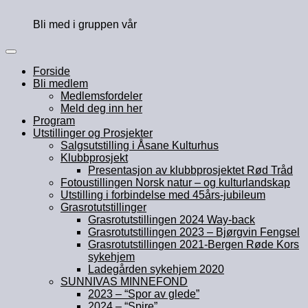
Bli med i gruppen vår
Forside
Bli medlem
Medlemsfordeler
Meld deg inn her
Program
Utstillinger og Prosjekter
Salgsutstilling i Åsane Kulturhus
Klubbprosjekt
Presentasjon av klubbprosjektet Rød Tråd
Fotoustillingen Norsk natur – og kulturlandskap
Utstilling i forbindelse med 45års-jubileum
Grasrotutstillinger
Grasrotutstillingen 2024 Way-back
Grasrotutstillingen 2023 – Bjørgvin Fengsel
Grasrotutstillingen 2021-Bergen Røde Kors
sykehjem
Ladegården sykehjem 2020
SUNNIVAS MINNEFOND
2023 – “Spor av glede”
2024 – “Spire”