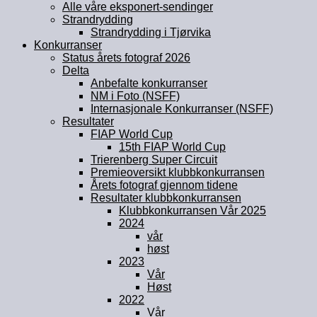
Alle våre eksponert-sendinger
Strandrydding
Strandrydding i Tjørvika
Konkurranser
Status årets fotograf 2026
Delta
Anbefalte konkurranser
NM i Foto (NSFF)
Internasjonale Konkurranser (NSFF)
Resultater
FIAP World Cup
15th FIAP World Cup
Trierenberg Super Circuit
Premieoversikt klubbkonkurransen
Årets fotograf gjennom tidene
Resultater klubbkonkurransen
Klubbkonkurransen Vår 2025
2024
vår
høst
2023
Vår
Høst
2022
Vår