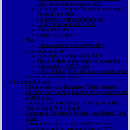
bilder til klubbkonkurransen/NM
Lightroom – Kopiere “Develop-innstilinger”
fra ett til flere bilder.
Lightroom – optimalt diskoppsett
Lightroomkveld høsten 2022
Adobe Portfolio
Lag en kolleksjon
Tips
Har du oversikt over utstyret ditt?
Teknikk og teknisk
Foto og KI, foredrag våren 2026
Tips til korleis bruke fargar i fotografering
Backup på 1-2-3? | Blogg
Hvordan reise på tur med Lightroom Classic
Presentasjon av en fotograf
Foredragsholdere
Bli kjent med naturfotografen Torjan Haaland
På safari med Astrid og Arne til Kongo-Brazzaville
og Botswana
Foredrag med naturfotograf Magnus Reneflot
Naturfotograf Tom Schandy
Foredraget “En reise til Bhutan” ved Kirsten Boye
Sætre
Fotoforedrag med naturfotograf Eilif Stene
Inspirasjonshelg for fotografer høsten 2023