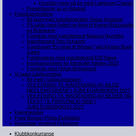
Hvordan reise på tur med Lightroom Classic
Presentasjon av en fotograf
Foredragsholdere
Bli kjent med naturfotografen Torjan Haaland
På safari med Astrid og Arne til Kongo-Brazzaville
og Botswana
Foredrag med naturfotograf Magnus Reneflot
Naturfotograf Tom Schandy
Foredraget “En reise til Bhutan” ved Kirsten Boye
Sætre
Fotoforedrag med naturfotograf Eilif Stene
Inspirasjonshelg for fotografer høsten 2023
Foredrag med Helge Bringeland
Vi lager jubileumsbok
Bli med i jubileumsboken
VEILEDNING TIL INNSENDING AV BILDE
MEDLEMSSIDENE I JUBILEUMSBOKEN 2027
VEILEDNING TIL INNSENDING AV BILDER OG
TEKST TIL PERSONLIG SIDE I
JUBILEUMSBOKEN 2027
Hjemmesider
Fjord-Bergen Photo Exhibition
Resultater Vestkyst Fotokamp
Klubbkonkurranse