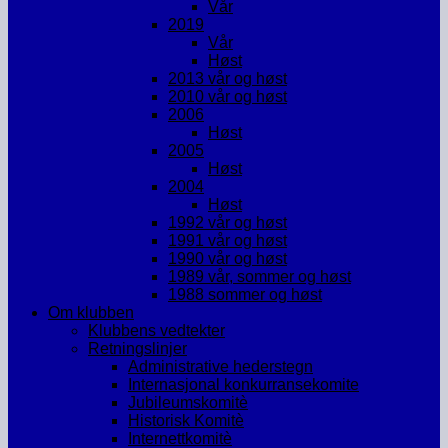
Vår
2019
Vår
Høst
2013 vår og høst
2010 vår og høst
2006
Høst
2005
Høst
2004
Høst
1992 vår og høst
1991 vår og høst
1990 vår og høst
1989 vår, sommer og høst
1988 sommer og høst
Om klubben
Klubbens vedtekter
Retningslinjer
Administrative hederstegn
Internasjonal konkurransekomite
Jubileumskomitè
Historisk Komitè
Internettkomitè