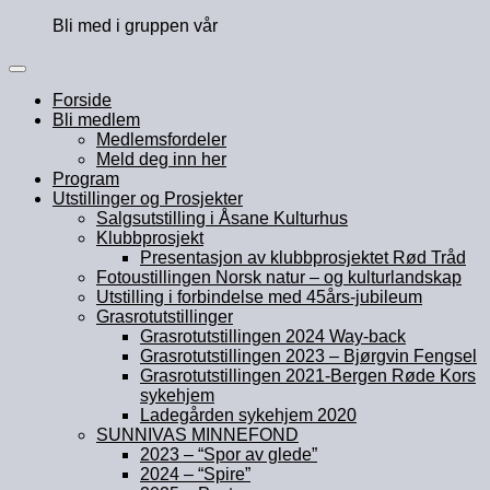
Bli med i gruppen vår
Forside
Bli medlem
Medlemsfordeler
Meld deg inn her
Program
Utstillinger og Prosjekter
Salgsutstilling i Åsane Kulturhus
Klubbprosjekt
Presentasjon av klubbprosjektet Rød Tråd
Fotoustillingen Norsk natur – og kulturlandskap
Utstilling i forbindelse med 45års-jubileum
Grasrotutstillinger
Grasrotutstillingen 2024 Way-back
Grasrotutstillingen 2023 – Bjørgvin Fengsel
Grasrotutstillingen 2021-Bergen Røde Kors
sykehjem
Ladegården sykehjem 2020
SUNNIVAS MINNEFOND
2023 – “Spor av glede”
2024 – “Spire”