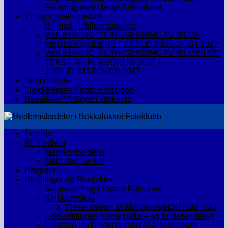
Foredrag med Helge Bringeland
Vi lager jubileumsbok
Bli med i jubileumsboken
VEILEDNING TIL INNSENDING AV BILDE
MEDLEMSSIDENE I JUBILEUMSBOKEN 2027
VEILEDNING TIL INNSENDING AV BILDER OG
TEKST TIL PERSONLIG SIDE I
JUBILEUMSBOKEN 2027
Hjemmesider
Fjord-Bergen Photo Exhibition
Resultater Vestkyst Fotokamp
Forside
Bli medlem
Medlemsfordeler
Meld deg inn her
Program
Utstillinger og Prosjekter
Salgsutstilling i Åsane Kulturhus
Klubbprosjekt
Presentasjon av klubbprosjektet Rød Tråd
Fotoustillingen Norsk natur – og kulturlandskap
Utstilling i forbindelse med 45års-jubileum