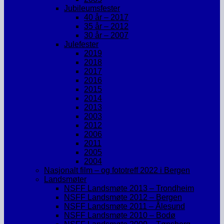
Jubileumsfester
40 år – 2017
35 år – 2012
30 år – 2007
Julefester
2019
2018
2017
2016
2015
2014
2013
2003
2012
2006
2011
2005
2004
Nasjonalt film – og fototreff 2022 i Bergen
Landsmøter
NSFF Landsmøte 2013 – Trondheim
NSFF Landsmøte 2012 – Bergen
NSFF Landsmøte 2011 – Ålesund
NSFF Landsmøte 2010 – Bodø