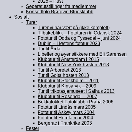
2025 – Pust
Seperatutstillinger fra medlemmer
Konsertfoto Bjørgvin Bluesklubb
Sosialt
Turer
Turer vi har vært på (ikke komplett)
Tilbakeblikk – Fototuren til Gdansk 2024
Fototur til Odda og Tyssedal – juni 2024
Dublin – Høstens fototur 2023
Tur til Årdal
Libeller og øyenstikkere med Eli Sørensen
Klubbtur til Amsterdam i 2015
Klubbtur til New York høsten 2013
Tur til Arboretet 2013
Tur til Golta høsten 2013
Klubbtur til Stockholm – 2011
Klubbtur til Kinsarvik – 2009
Tur til trikotasjemuseet i Salhus 2013
Klubbtur til Rosendal – 2007
Bekkalokket Fotoklubb i Praha 2006
Fototur til Lindås mars 2005
Fototur til Askøy mars 2004
Fototur til Herdla mai 2004
Bergerac i Frankrike 2003
Fester