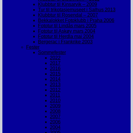
Klubbtur til Kinsarvik – 2009
Tur til trikotasjemuseet i Salhus 2013
Klubbtur til Rosendal – 2007
Bekkalokket Fotoklubb i Praha 2006
Fototur til Lindås mars 2005
Fototur til Askøy mars 2004
Fototur til Herdla mai 2004
Bergerac i Frankrike 2003
Fester
Sommefester
2022
2017
2016
2015
2014
2013
2012
2011
2010
2009
2008
2007
2006
2004
2005