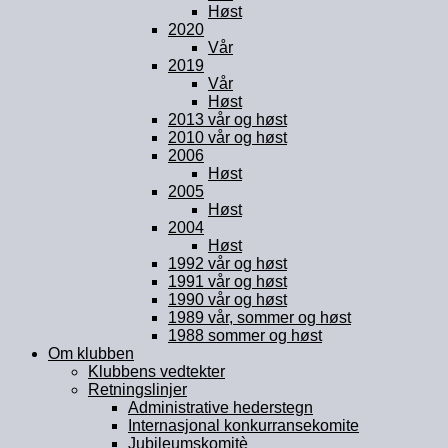
Høst
2020
Vår
2019
Vår
Høst
2013 vår og høst
2010 vår og høst
2006
Høst
2005
Høst
2004
Høst
1992 vår og høst
1991 vår og høst
1990 vår og høst
1989 vår, sommer og høst
1988 sommer og høst
Om klubben
Klubbens vedtekter
Retningslinjer
Administrative hederstegn
Internasjonal konkurransekomite
Jubileumskomitè