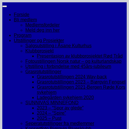
Skip
to
Forside
content
Bli medlem
Medlemsfordeler
Meld deg inn her
Program
Utstillinger og Prosjekter
Salgsutstilling i Åsane Kulturhus
Klubbprosjekt
Presentasjon av klubbprosjektet Rød Tråd
Fotoustillingen Norsk natur – og kulturlandskap
Utstilling i forbindelse med 45års-jubileum
Grasrotutstillinger
Grasrotutstillingen 2024 Way-back
Grasrotutstillingen 2023 – Bjørgvin Fengsel
Grasrotutstillingen 2021-Bergen Røde Kors
sykehjem
Ladegården sykehjem 2020
SUNNIVAS MINNEFOND
2023 – “Spor av glede”
2024 – “Spire”
2025 – Pust
Seperatutstillinger fra medlemmer
Konsertfoto Bjørgvin Bluesklubb