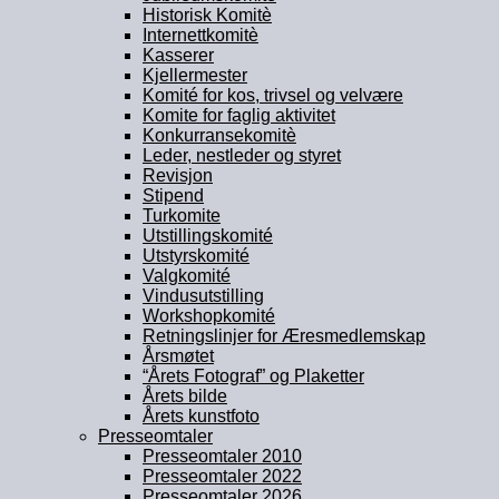
Historisk Komitè
Internettkomitè
Kasserer
Kjellermester
Komité for kos, trivsel og velvære
Komite for faglig aktivitet
Konkurransekomitè
Leder, nestleder og styret
Revisjon
Stipend
Turkomite
Utstillingskomité
Utstyrskomité
Valgkomité
Vindusutstilling
Workshopkomité
Retningslinjer for Æresmedlemskap
Årsmøtet
“Årets Fotograf” og Plaketter
Årets bilde
Årets kunstfoto
Presseomtaler
Presseomtaler 2010
Presseomtaler 2022
Presseomtaler 2026