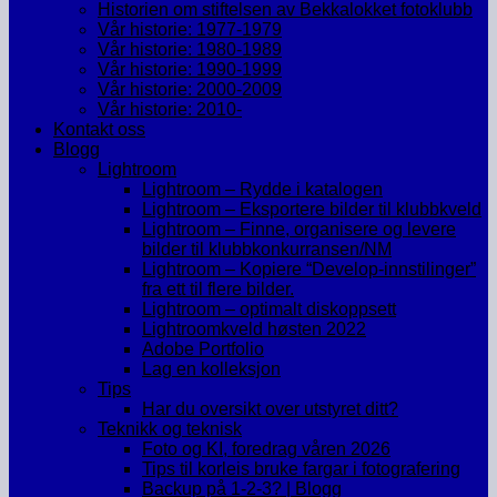
Historien om stiftelsen av Bekkalokket fotoklubb
Vår historie: 1977-1979
Vår historie: 1980-1989
Vår historie: 1990-1999
Vår historie: 2000-2009
Vår historie: 2010-
Kontakt oss
Blogg
Lightroom
Lightroom – Rydde i katalogen
Lightroom – Eksportere bilder til klubbkveld
Lightroom – Finne, organisere og levere
bilder til klubbkonkurransen/NM
Lightroom – Kopiere “Develop-innstilinger”
fra ett til flere bilder.
Lightroom – optimalt diskoppsett
Lightroomkveld høsten 2022
Adobe Portfolio
Lag en kolleksjon
Tips
Har du oversikt over utstyret ditt?
Teknikk og teknisk
Foto og KI, foredrag våren 2026
Tips til korleis bruke fargar i fotografering
Backup på 1-2-3? | Blogg