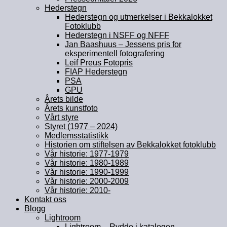
Hederstegn
Hederstegn og utmerkelser i Bekkalokket
Fotoklubb
Hederstegn i NSFF og NFFF
Jan Baashuus – Jessens pris for
eksperimentell fotografering
Leif Preus Fotopris
FIAP Hederstegn
PSA
GPU
Årets bilde
Årets kunstfoto
Vårt styre
Styret (1977 – 2024)
Medlemsstatistikk
Historien om stiftelsen av Bekkalokket fotoklubb
Vår historie: 1977-1979
Vår historie: 1980-1989
Vår historie: 1990-1999
Vår historie: 2000-2009
Vår historie: 2010-
Kontakt oss
Blogg
Lightroom
Lightroom – Rydde i katalogen