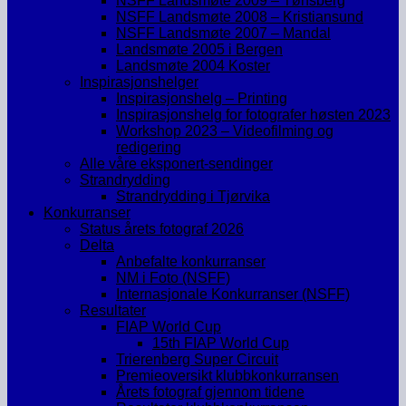
NSFF Landsmøte 2009 – Tønsberg
NSFF Landsmøte 2008 – Kristiansund
NSFF Landsmøte 2007 – Mandal
Landsmøte 2005 i Bergen
Landsmøte 2004 Koster
Inspirasjonshelger
Inspirasjonshelg – Printing
Inspirasjonshelg for fotografer høsten 2023
Workshop 2023 – Videofilming og
redigering
Alle våre eksponert-sendinger
Strandrydding
Strandrydding i Tjørvika
Konkurranser
Status årets fotograf 2026
Delta
Anbefalte konkurranser
NM i Foto (NSFF)
Internasjonale Konkurranser (NSFF)
Resultater
FIAP World Cup
15th FIAP World Cup
Trierenberg Super Circuit
Premieoversikt klubbkonkurransen
Årets fotograf gjennom tidene