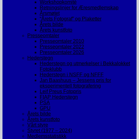
Workshopkomité
Retningslinjer for Æresmedlemskap
Årsmøtet
“Årets Fotograf” og Plaketter
Årets bilde
Årets kunstfoto
Presseomtaler
Presseomtaler 2010
Presseomtaler 2022
Presseomtaler 2026
Hederstegn
Hederstegn og utmerkelser i Bekkalokket
Fotoklubb
Hederstegn i NSFF og NFFF
Jan Baashuus – Jessens pris for
eksperimentell fotografering
Leif Preus Fotopris
FIAP Hederstegn
PSA
GPU
Årets bilde
Årets kunstfoto
Vårt styre
Styret (1977 – 2024)
Medlemsstatistikk