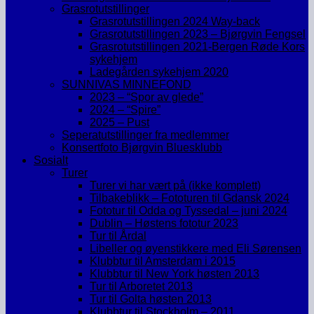
Grasrotutstillinger
Grasrotutstillingen 2024 Way-back
Grasrotutstillingen 2023 – Bjørgvin Fengsel
Grasrotutstillingen 2021-Bergen Røde Kors
sykehjem
Ladegården sykehjem 2020
SUNNIVAS MINNEFOND
2023 – “Spor av glede”
2024 – “Spire”
2025 – Pust
Seperatutstillinger fra medlemmer
Konsertfoto Bjørgvin Bluesklubb
Sosialt
Turer
Turer vi har vært på (ikke komplett)
Tilbakeblikk – Fototuren til Gdansk 2024
Fototur til Odda og Tyssedal – juni 2024
Dublin – Høstens fototur 2023
Tur til Årdal
Libeller og øyenstikkere med Eli Sørensen
Klubbtur til Amsterdam i 2015
Klubbtur til New York høsten 2013
Tur til Arboretet 2013
Tur til Golta høsten 2013
Klubbtur til Stockholm – 2011