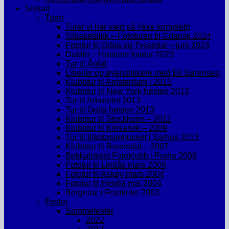
Sosialt
Turer
Turer vi har vært på (ikke komplett)
Tilbakeblikk – Fototuren til Gdansk 2024
Fototur til Odda og Tyssedal – juni 2024
Dublin – Høstens fototur 2023
Tur til Årdal
Libeller og øyenstikkere med Eli Sørensen
Klubbtur til Amsterdam i 2015
Klubbtur til New York høsten 2013
Tur til Arboretet 2013
Tur til Golta høsten 2013
Klubbtur til Stockholm – 2011
Klubbtur til Kinsarvik – 2009
Tur til trikotasjemuseet i Salhus 2013
Klubbtur til Rosendal – 2007
Bekkalokket Fotoklubb i Praha 2006
Fototur til Lindås mars 2005
Fototur til Askøy mars 2004
Fototur til Herdla mai 2004
Bergerac i Frankrike 2003
Fester
Sommefester
2022