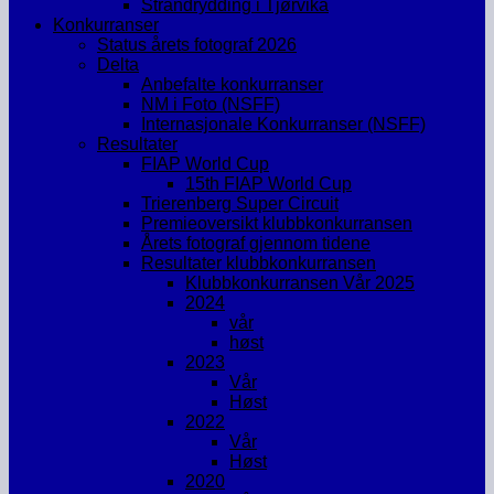
Strandrydding i Tjørvika
Konkurranser
Status årets fotograf 2026
Delta
Anbefalte konkurranser
NM i Foto (NSFF)
Internasjonale Konkurranser (NSFF)
Resultater
FIAP World Cup
15th FIAP World Cup
Trierenberg Super Circuit
Premieoversikt klubbkonkurransen
Årets fotograf gjennom tidene
Resultater klubbkonkurransen
Klubbkonkurransen Vår 2025
2024
vår
høst
2023
Vår
Høst
2022
Vår
Høst
2020