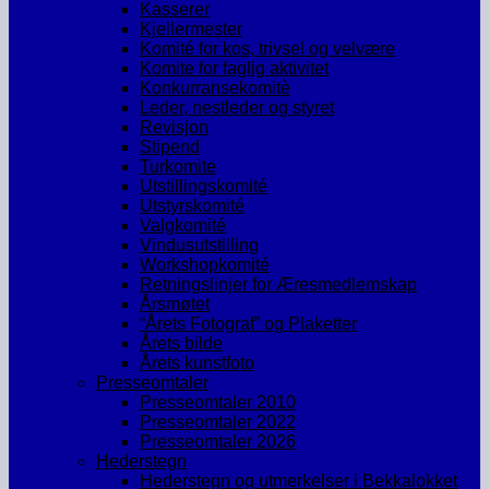
Kasserer
Kjellermester
Komité for kos, trivsel og velvære
Komite for faglig aktivitet
Konkurransekomitè
Leder, nestleder og styret
Revisjon
Stipend
Turkomite
Utstillingskomité
Utstyrskomité
Valgkomité
Vindusutstilling
Workshopkomité
Retningslinjer for Æresmedlemskap
Årsmøtet
“Årets Fotograf” og Plaketter
Årets bilde
Årets kunstfoto
Presseomtaler
Presseomtaler 2010
Presseomtaler 2022
Presseomtaler 2026
Hederstegn
Hederstegn og utmerkelser i Bekkalokket