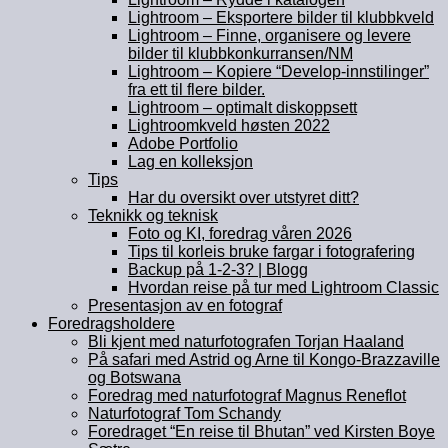
Lightroom – Eksportere bilder til klubbkveld
Lightroom – Finne, organisere og levere
bilder til klubbkonkurransen/NM
Lightroom – Kopiere “Develop-innstilinger”
fra ett til flere bilder.
Lightroom – optimalt diskoppsett
Lightroomkveld høsten 2022
Adobe Portfolio
Lag en kolleksjon
Tips
Har du oversikt over utstyret ditt?
Teknikk og teknisk
Foto og KI, foredrag våren 2026
Tips til korleis bruke fargar i fotografering
Backup på 1-2-3? | Blogg
Hvordan reise på tur med Lightroom Classic
Presentasjon av en fotograf
Foredragsholdere
Bli kjent med naturfotografen Torjan Haaland
På safari med Astrid og Arne til Kongo-Brazzaville
og Botswana
Foredrag med naturfotograf Magnus Reneflot
Naturfotograf Tom Schandy
Foredraget “En reise til Bhutan” ved Kirsten Boye