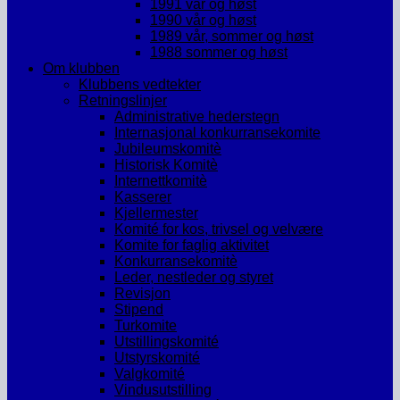
1991 vår og høst
1990 vår og høst
1989 vår, sommer og høst
1988 sommer og høst
Om klubben
Klubbens vedtekter
Retningslinjer
Administrative hederstegn
Internasjonal konkurransekomite
Jubileumskomitè
Historisk Komitè
Internettkomitè
Kasserer
Kjellermester
Komité for kos, trivsel og velvære
Komite for faglig aktivitet
Konkurransekomitè
Leder, nestleder og styret
Revisjon
Stipend
Turkomite
Utstillingskomité
Utstyrskomité
Valgkomité
Vindusutstilling