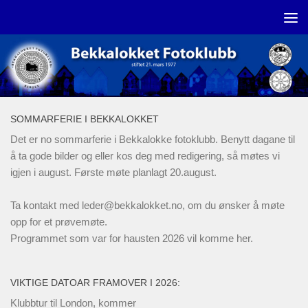
Skip to content
SOMMARFERIE I BEKKALOKKET
Det er no sommarferie i Bekkalokke fotoklubb. Benytt dagane til
å ta gode bilder og eller kos deg med redigering, så møtes vi
igjen i august. Første møte planlagt 20.august.
Ta kontakt med
leder@bekkalokket.no
, om du ønsker å møte
opp for et prøvemøte.
Programmet som var for hausten 2026 vil komme her.
VIKTIGE DATOAR FRAMOVER I 2026:
Klubbtur til London, kommer