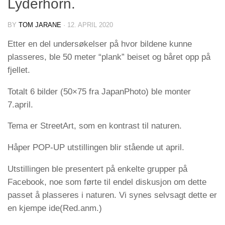
Lyderhorn.
BY
TOM JARANE
·
12. APRIL 2020
Etter en del undersøkelser på hvor bildene kunne
plasseres, ble 50 meter “plank” beiset og båret opp på
fjellet.
Totalt 6 bilder (50×75 fra JapanPhoto) ble monter
7.april.
Tema er StreetArt, som en kontrast til naturen.
Håper POP-UP utstillingen blir stående ut april.
Utstillingen ble presentert på enkelte grupper på
Facebook, noe som førte til endel diskusjon om dette
passet å plasseres i naturen. Vi synes selvsagt dette er
en kjempe ide(Red.anm.)