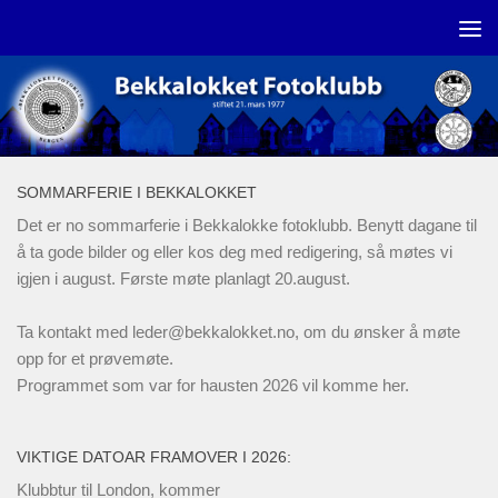
Skip to content
SOMMARFERIE I BEKKALOKKET
Det er no sommarferie i Bekkalokke fotoklubb. Benytt dagane til
å ta gode bilder og eller kos deg med redigering, så møtes vi
igjen i august. Første møte planlagt 20.august.
Ta kontakt med
leder@bekkalokket.no
, om du ønsker å møte
opp for et prøvemøte.
Programmet som var for hausten 2026 vil komme her.
VIKTIGE DATOAR FRAMOVER I 2026:
Klubbtur til London, kommer