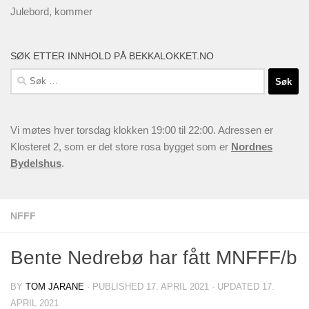
Julebord, kommer
SØK ETTER INNHOLD PÅ BEKKALOKKET.NO
Søk
etter:
Vi møtes hver torsdag klokken 19:00 til 22:00. Adressen er
Klosteret 2, som er det store rosa bygget som er
Nordnes
Bydelshus
.
NFFF
Bente Nedrebø har fått MNFFF/b
BY
TOM JARANE
· PUBLISHED
17. APRIL 2021
· UPDATED
17.
APRIL 2021