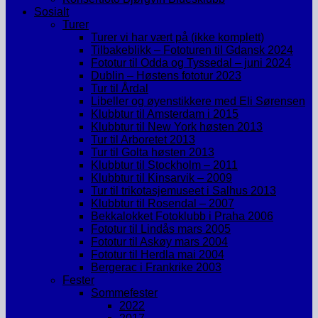
Sosialt
Turer
Turer vi har vært på (ikke komplett)
Tilbakeblikk – Fototuren til Gdansk 2024
Fototur til Odda og Tyssedal – juni 2024
Dublin – Høstens fototur 2023
Tur til Årdal
Libeller og øyenstikkere med Eli Sørensen
Klubbtur til Amsterdam i 2015
Klubbtur til New York høsten 2013
Tur til Arboretet 2013
Tur til Golta høsten 2013
Klubbtur til Stockholm – 2011
Klubbtur til Kinsarvik – 2009
Tur til trikotasjemuseet i Salhus 2013
Klubbtur til Rosendal – 2007
Bekkalokket Fotoklubb i Praha 2006
Fototur til Lindås mars 2005
Fototur til Askøy mars 2004
Fototur til Herdla mai 2004
Bergerac i Frankrike 2003
Fester
Sommefester
2022