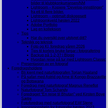
bilder til klubbkonkurransen/NM
Lightroom – Kopiere “Develop-innstilinger”
fra ett til flere bilder.
Lightroom – optimalt diskoppsett
Lightroomkveld høsten 2022
Adobe Portfolio
Lag en kolleksjon
Tips
Har du oversikt over utstyret ditt?
Teknikk og teknisk
Foto og KI, foredrag våren 2026
Tips til korleis bruke fargar i fotografering
Backup på 1-2-3? | Blogg
Hvordan reise på tur med Lightroom Classic
Presentasjon av en fotograf
Foredragsholdere
Bli kjent med naturfotografen Torjan Haaland
På safari med Astrid og Arne til Kongo-Brazzaville
og Botswana
Foredrag med naturfotograf Magnus Reneflot
Naturfotograf Tom Schandy
Foredraget “En reise til Bhutan” ved Kirsten Boye
Sætre
Fotoforedrag med naturfotograf Eilif Stene
Inspirasjonshelg for fotografer høsten 2023