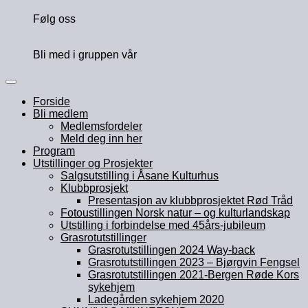
Følg oss
Bli med i gruppen vår
Forside
Bli medlem
Medlemsfordeler
Meld deg inn her
Program
Utstillinger og Prosjekter
Salgsutstilling i Åsane Kulturhus
Klubbprosjekt
Presentasjon av klubbprosjektet Rød Tråd
Fotoustillingen Norsk natur – og kulturlandskap
Utstilling i forbindelse med 45års-jubileum
Grasrotutstillinger
Grasrotutstillingen 2024 Way-back
Grasrotutstillingen 2023 – Bjørgvin Fengsel
Grasrotutstillingen 2021-Bergen Røde Kors
sykehjem
Ladegården sykehjem 2020