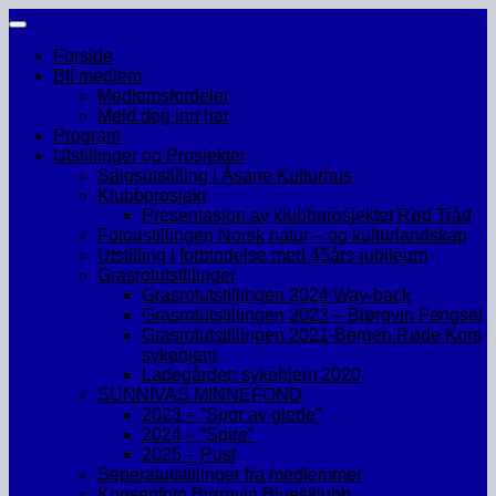
Skip
to
Forside
content
Bli medlem
Medlemsfordeler
Meld deg inn her
Program
Utstillinger og Prosjekter
Salgsutstilling i Åsane Kulturhus
Klubbprosjekt
Presentasjon av klubbprosjektet Rød Tråd
Fotoustillingen Norsk natur – og kulturlandskap
Utstilling i forbindelse med 45års-jubileum
Grasrotutstillinger
Grasrotutstillingen 2024 Way-back
Grasrotutstillingen 2023 – Bjørgvin Fengsel
Grasrotutstillingen 2021-Bergen Røde Kors
sykehjem
Ladegården sykehjem 2020
SUNNIVAS MINNEFOND
2023 – “Spor av glede”
2024 – “Spire”
2025 – Pust
Seperatutstillinger fra medlemmer
Konsertfoto Bjørgvin Bluesklubb