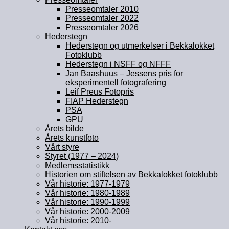
Presseomtaler 2010
Presseomtaler 2022
Presseomtaler 2026
Hederstegn
Hederstegn og utmerkelser i Bekkalokket
Fotoklubb
Hederstegn i NSFF og NFFF
Jan Baashuus – Jessens pris for
eksperimentell fotografering
Leif Preus Fotopris
FIAP Hederstegn
PSA
GPU
Årets bilde
Årets kunstfoto
Vårt styre
Styret (1977 – 2024)
Medlemsstatistikk
Historien om stiftelsen av Bekkalokket fotoklubb
Vår historie: 1977-1979
Vår historie: 1980-1989
Vår historie: 1990-1999
Vår historie: 2000-2009
Vår historie: 2010-