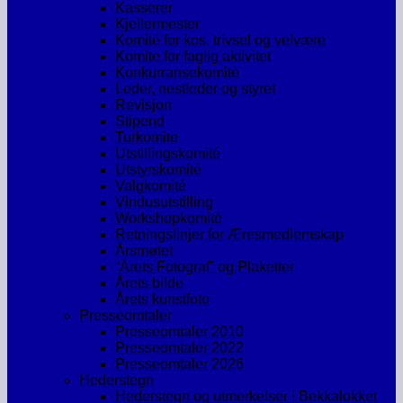
Kasserer
Kjellermester
Komité for kos, trivsel og velvære
Komite for faglig aktivitet
Konkurransekomitè
Leder, nestleder og styret
Revisjon
Stipend
Turkomite
Utstillingskomité
Utstyrskomité
Valgkomité
Vindusutstilling
Workshopkomité
Retningslinjer for Æresmedlemskap
Årsmøtet
“Årets Fotograf” og Plaketter
Årets bilde
Årets kunstfoto
Presseomtaler
Presseomtaler 2010
Presseomtaler 2022
Presseomtaler 2026
Hederstegn
Hederstegn og utmerkelser i Bekkalokket