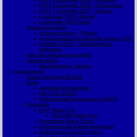
NSFF Landsmøte 2009 – Tønsberg
NSFF Landsmøte 2008 – Kristiansund
NSFF Landsmøte 2007 – Mandal
Landsmøte 2005 i Bergen
Landsmøte 2004 Koster
Inspirasjonshelger
Inspirasjonshelg – Printing
Inspirasjonshelg for fotografer høsten 2023
Workshop 2023 – Videofilming og
redigering
Alle våre eksponert-sendinger
Strandrydding
Strandrydding i Tjørvika
Konkurranser
Status årets fotograf 2026
Delta
Anbefalte konkurranser
NM i Foto (NSFF)
Internasjonale Konkurranser (NSFF)
Resultater
FIAP World Cup
15th FIAP World Cup
Trierenberg Super Circuit
Premieoversikt klubbkonkurransen
Årets fotograf gjennom tidene