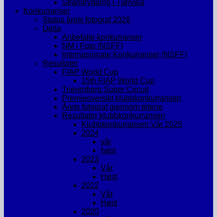
Strandrydding i Tjørvika
Konkurranser
Status årets fotograf 2026
Delta
Anbefalte konkurranser
NM i Foto (NSFF)
Internasjonale Konkurranser (NSFF)
Resultater
FIAP World Cup
15th FIAP World Cup
Trierenberg Super Circuit
Premieoversikt klubbkonkurransen
Årets fotograf gjennom tidene
Resultater klubbkonkurransen
Klubbkonkurransen Vår 2025
2024
vår
høst
2023
Vår
Høst
2022
Vår
Høst
2020