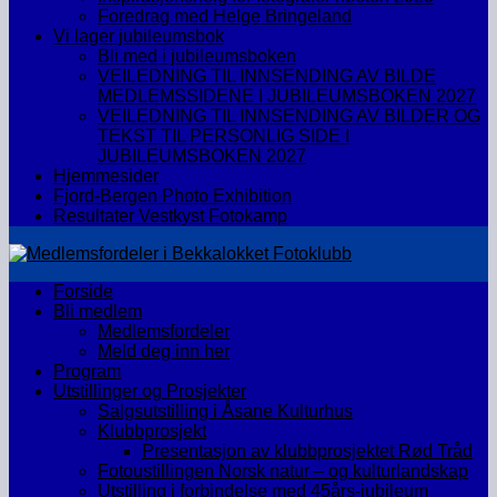
Foredrag med Helge Bringeland
Vi lager jubileumsbok
Bli med i jubileumsboken
VEILEDNING TIL INNSENDING AV BILDE
MEDLEMSSIDENE I JUBILEUMSBOKEN 2027
VEILEDNING TIL INNSENDING AV BILDER OG
TEKST TIL PERSONLIG SIDE I
JUBILEUMSBOKEN 2027
Hjemmesider
Fjord-Bergen Photo Exhibition
Resultater Vestkyst Fotokamp
Forside
Bli medlem
Medlemsfordeler
Meld deg inn her
Program
Utstillinger og Prosjekter
Salgsutstilling i Åsane Kulturhus
Klubbprosjekt
Presentasjon av klubbprosjektet Rød Tråd
Fotoustillingen Norsk natur – og kulturlandskap
Utstilling i forbindelse med 45års-jubileum