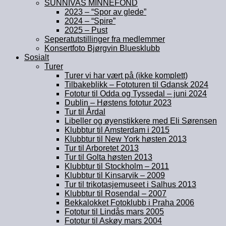
SUNNIVAS MINNEFOND
2023 – “Spor av glede”
2024 – “Spire”
2025 – Pust
Seperatutstillinger fra medlemmer
Konsertfoto Bjørgvin Bluesklubb
Sosialt
Turer
Turer vi har vært på (ikke komplett)
Tilbakeblikk – Fototuren til Gdansk 2024
Fototur til Odda og Tyssedal – juni 2024
Dublin – Høstens fototur 2023
Tur til Årdal
Libeller og øyenstikkere med Eli Sørensen
Klubbtur til Amsterdam i 2015
Klubbtur til New York høsten 2013
Tur til Arboretet 2013
Tur til Golta høsten 2013
Klubbtur til Stockholm – 2011
Klubbtur til Kinsarvik – 2009
Tur til trikotasjemuseet i Salhus 2013
Klubbtur til Rosendal – 2007
Bekkalokket Fotoklubb i Praha 2006
Fototur til Lindås mars 2005
Fototur til Askøy mars 2004