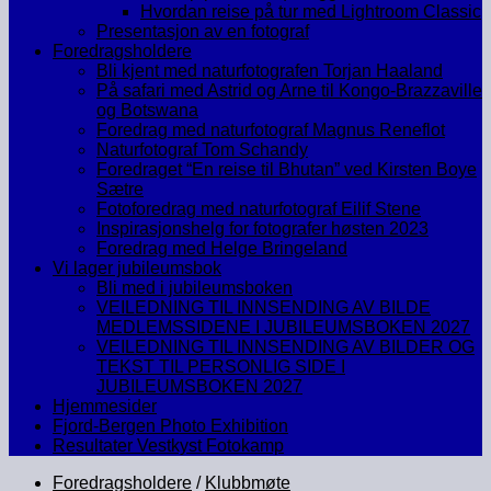
Hvordan reise på tur med Lightroom Classic
Presentasjon av en fotograf
Foredragsholdere
Bli kjent med naturfotografen Torjan Haaland
På safari med Astrid og Arne til Kongo-Brazzaville
og Botswana
Foredrag med naturfotograf Magnus Reneflot
Naturfotograf Tom Schandy
Foredraget “En reise til Bhutan” ved Kirsten Boye
Sætre
Fotoforedrag med naturfotograf Eilif Stene
Inspirasjonshelg for fotografer høsten 2023
Foredrag med Helge Bringeland
Vi lager jubileumsbok
Bli med i jubileumsboken
VEILEDNING TIL INNSENDING AV BILDE
MEDLEMSSIDENE I JUBILEUMSBOKEN 2027
VEILEDNING TIL INNSENDING AV BILDER OG
TEKST TIL PERSONLIG SIDE I
JUBILEUMSBOKEN 2027
Hjemmesider
Fjord-Bergen Photo Exhibition
Resultater Vestkyst Fotokamp
Foredragsholdere
/
Klubbmøte