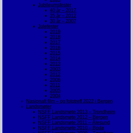
Jubileumsfester
40 år – 2017
35 år – 2012
30 år – 2007
Julefester
2019
2018
2017
2016
2015
2014
2013
2003
2012
2006
2011
2005
2004
Nasjonalt film – og fototreff 2022 i Bergen
Landsmøter
NSFF Landsmøte 2013 – Trondheim
NSFF Landsmøte 2012 – Bergen
NSFF Landsmøte 2011 – Ålesund
NSFF Landsmøte 2010 – Bodø