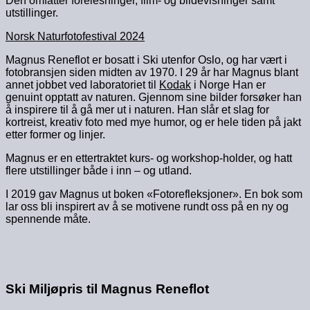
Den omfatter forelesninger, film- og bildevisninger samt
utstillinger.
Norsk Naturfotofestival 2024
Magnus Reneflot er bosatt i Ski utenfor Oslo, og har vært i
fotobransjen siden midten av 1970. I 29 år har Magnus blant
annet jobbet ved laboratoriet til
Kodak
i Norge Han er
genuint opptatt av naturen. Gjennom sine bilder forsøker han
å inspirere til å gå mer ut i naturen. Han slår et slag for
kortreist, kreativ foto med mye humor, og er hele tiden på jakt
etter former og linjer.
Magnus er en ettertraktet kurs- og workshop-holder, og hatt
flere utstillinger både i inn – og utland.
I 2019 gav Magnus ut boken «Fotorefleksjoner». En bok som
lar oss bli inspirert av å se motivene rundt oss på en ny og
spennende måte.
Ski Miljøpris til Magnus Reneflot