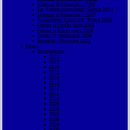
Klubbtur til Kinsarvik – 2009
Tur til trikotasjemuseet i Salhus 2013
Klubbtur til Rosendal – 2007
Bekkalokket Fotoklubb i Praha 2006
Fototur til Lindås mars 2005
Fototur til Askøy mars 2004
Fototur til Herdla mai 2004
Bergerac i Frankrike 2003
Fester
Sommefester
2022
2017
2016
2015
2014
2013
2012
2011
2010
2009
2008
2007
2006
2004
2005