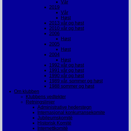
Vår
2019
Vår
Høst
2013 vår og høst
2010 vår og høst
2006
Høst
2005
Høst
2004
Høst
1992 vår og høst
1991 vår og høst
1990 vår og høst
1989 vår, sommer og høst
1988 sommer og høst
Om klubben
Klubbens vedtekter
Retningslinjer
Administrative hederstegn
Internasjonal konkurransekomite
Jubileumskomitè
Historisk Komitè
Internettkomitè