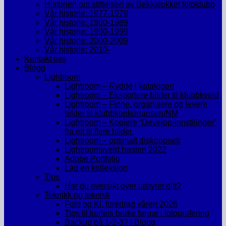
Historien om stiftelsen av Bekkalokket fotoklubb
Vår historie: 1977-1979
Vår historie: 1980-1989
Vår historie: 1990-1999
Vår historie: 2000-2009
Vår historie: 2010-
Kontakt oss
Blogg
Lightroom
Lightroom – Rydde i katalogen
Lightroom – Eksportere bilder til klubbkveld
Lightroom – Finne, organisere og levere
bilder til klubbkonkurransen/NM
Lightroom – Kopiere “Develop-innstilinger”
fra ett til flere bilder.
Lightroom – optimalt diskoppsett
Lightroomkveld høsten 2022
Adobe Portfolio
Lag en kolleksjon
Tips
Har du oversikt over utstyret ditt?
Teknikk og teknisk
Foto og KI, foredrag våren 2026
Tips til korleis bruke fargar i fotografering
Backup på 1-2-3? | Blogg