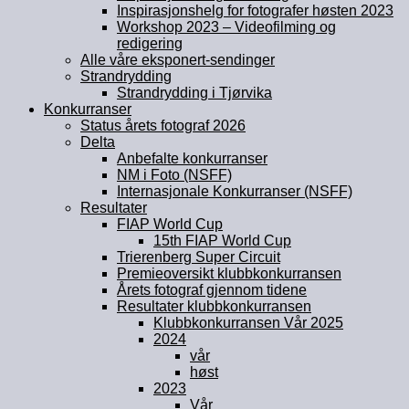
Inspirasjonshelg for fotografer høsten 2023
Workshop 2023 – Videofilming og
redigering
Alle våre eksponert-sendinger
Strandrydding
Strandrydding i Tjørvika
Konkurranser
Status årets fotograf 2026
Delta
Anbefalte konkurranser
NM i Foto (NSFF)
Internasjonale Konkurranser (NSFF)
Resultater
FIAP World Cup
15th FIAP World Cup
Trierenberg Super Circuit
Premieoversikt klubbkonkurransen
Årets fotograf gjennom tidene
Resultater klubbkonkurransen
Klubbkonkurransen Vår 2025
2024
vår
høst
2023
Vår