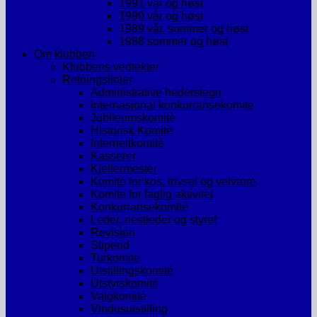
1991 vår og høst
1990 vår og høst
1989 vår, sommer og høst
1988 sommer og høst
Om klubben
Klubbens vedtekter
Retningslinjer
Administrative hederstegn
Internasjonal konkurransekomite
Jubileumskomitè
Historisk Komitè
Internettkomitè
Kasserer
Kjellermester
Komité for kos, trivsel og velvære
Komite for faglig aktivitet
Konkurransekomitè
Leder, nestleder og styret
Revisjon
Stipend
Turkomite
Utstillingskomité
Utstyrskomité
Valgkomité
Vindusutstilling