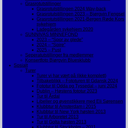
Grasrotutstillinger
Grasrotutstillingen 2024 Way-back
Grasrotutstillingen 2023 – Bjørgvin Fengsel
Grasrotutstillingen 2021-Bergen Røde Kors
sykehjem
Ladegården sykehjem 2020
SUNNIVAS MINNEFOND
2023 – “Spor av glede”
2024 – “Spire”
2025 – Pust
Seperatutstillinger fra medlemmer
Konsertfoto Bjørgvin Bluesklubb
Sosialt
Turer
Turer vi har vært på (ikke komplett)
Tilbakeblikk – Fototuren til Gdansk 2024
Fototur til Odda og Tyssedal – juni 2024
Dublin – Høstens fototur 2023
Tur til Årdal
Libeller og øyenstikkere med Eli Sørensen
Klubbtur til Amsterdam i 2015
Klubbtur til New York høsten 2013
Tur til Arboretet 2013
Tur til Golta høsten 2013
Klubbtur til Stockholm – 2011