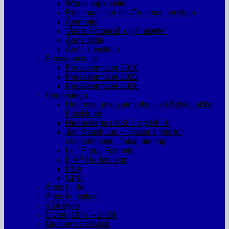
Workshopkomité
Retningslinjer for Æresmedlemskap
Årsmøtet
“Årets Fotograf” og Plaketter
Årets bilde
Årets kunstfoto
Presseomtaler
Presseomtaler 2010
Presseomtaler 2022
Presseomtaler 2026
Hederstegn
Hederstegn og utmerkelser i Bekkalokket
Fotoklubb
Hederstegn i NSFF og NFFF
Jan Baashuus – Jessens pris for
eksperimentell fotografering
Leif Preus Fotopris
FIAP Hederstegn
PSA
GPU
Årets bilde
Årets kunstfoto
Vårt styre
Styret (1977 – 2024)
Medlemsstatistikk