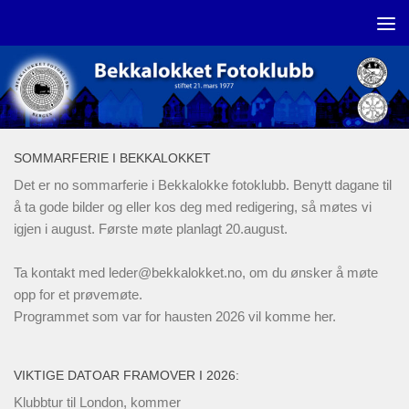
Skip to content
SOMMARFERIE I BEKKALOKKET
Det er no sommarferie i Bekkalokke fotoklubb. Benytt dagane til
å ta gode bilder og eller kos deg med redigering, så møtes vi
igjen i august. Første møte planlagt 20.august.
Ta kontakt med
leder@bekkalokket.no
, om du ønsker å møte
opp for et prøvemøte.
Programmet som var for hausten 2026 vil komme her.
VIKTIGE DATOAR FRAMOVER I 2026:
Klubbtur til London, kommer