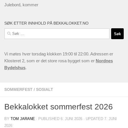
Julebord, kommer
SØK ETTER INNHOLD PÅ BEKKALOKKET.NO
Søk
etter:
Vi møtes hver torsdag klokken 19:00 til 22:00. Adressen er
Klosteret 2, som er det store rosa bygget som er
Nordnes
Bydelshus
.
SOMMERFEST
/
SOSIALT
Bekkalokket sommerfest 2026
BY
TOM JARANE
· PUBLISHED
6. JUNI 2026
· UPDATED
7. JUNI
2026