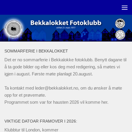
Skip to content
SOMMARFERIE I BEKKALOKKET
Det er no sommarferie i Bekkalokke fotoklubb. Benytt dagane til
å ta gode bilder og eller kos deg med redigering, så møtes vi
igjen i august. Første møte planlagt 20.august.
Ta kontakt med
leder@bekkalokket.no
, om du ønsker å møte
opp for et prøvemøte.
Programmet som var for hausten 2026 vil komme her.
VIKTIGE DATOAR FRAMOVER I 2026:
Klubbtur til London, kommer