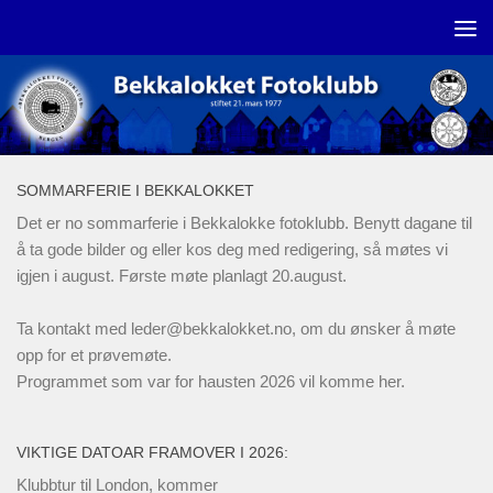
Skip to content
SOMMARFERIE I BEKKALOKKET
Det er no sommarferie i Bekkalokke fotoklubb. Benytt dagane til
å ta gode bilder og eller kos deg med redigering, så møtes vi
igjen i august. Første møte planlagt 20.august.
Ta kontakt med
leder@bekkalokket.no
, om du ønsker å møte
opp for et prøvemøte.
Programmet som var for hausten 2026 vil komme her.
VIKTIGE DATOAR FRAMOVER I 2026:
Klubbtur til London, kommer