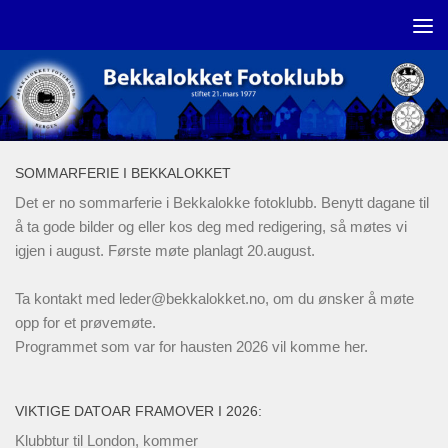
Skip to content
SOMMARFERIE I BEKKALOKKET
Det er no sommarferie i Bekkalokke fotoklubb. Benytt dagane til
å ta gode bilder og eller kos deg med redigering, så møtes vi
igjen i august. Første møte planlagt 20.august.
Ta kontakt med
leder@bekkalokket.no
, om du ønsker å møte
opp for et prøvemøte.
Programmet som var for hausten 2026 vil komme her.
VIKTIGE DATOAR FRAMOVER I 2026:
Klubbtur til London, kommer