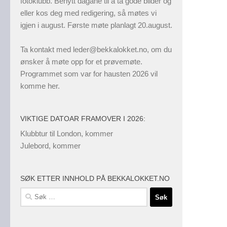
fotoklubb. Benytt dagane til å ta gode bilder og
eller kos deg med redigering, så møtes vi
igjen i august. Første møte planlagt 20.august.
Ta kontakt med
leder@bekkalokket.no
, om du
ønsker å møte opp for et prøvemøte.
Programmet som var for hausten 2026 vil
komme her.
VIKTIGE DATOAR FRAMOVER I 2026:
Klubbtur til London, kommer
Julebord, kommer
SØK ETTER INNHOLD PÅ BEKKALOKKET.NO
Søk
etter: