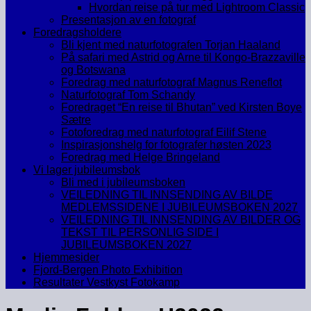
Hvordan reise på tur med Lightroom Classic
Presentasjon av en fotograf
Foredragsholdere
Bli kjent med naturfotografen Torjan Haaland
På safari med Astrid og Arne til Kongo-Brazzaville
og Botswana
Foredrag med naturfotograf Magnus Reneflot
Naturfotograf Tom Schandy
Foredraget “En reise til Bhutan” ved Kirsten Boye
Sætre
Fotoforedrag med naturfotograf Eilif Stene
Inspirasjonshelg for fotografer høsten 2023
Foredrag med Helge Bringeland
Vi lager jubileumsbok
Bli med i jubileumsboken
VEILEDNING TIL INNSENDING AV BILDE
MEDLEMSSIDENE I JUBILEUMSBOKEN 2027
VEILEDNING TIL INNSENDING AV BILDER OG
TEKST TIL PERSONLIG SIDE I
JUBILEUMSBOKEN 2027
Hjemmesider
Fjord-Bergen Photo Exhibition
Resultater Vestkyst Fotokamp