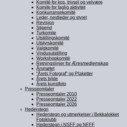
Komité for kos, trivsel og velvære
Komite for faglig aktivitet
Konkurransekomitè
Leder, nestleder og styret
Revisjon
Stipend
Turkomite
Utstillingskomité
Utstyrskomité
Valgkomité
Vindusutstilling
Workshopkomité
Retningslinjer for Æresmedlemskap
Årsmøtet
“Årets Fotograf” og Plaketter
Årets bilde
Årets kunstfoto
Presseomtaler
Presseomtaler 2010
Presseomtaler 2022
Presseomtaler 2026
Hederstegn
Hederstegn og utmerkelser i Bekkalokket
Fotoklubb
Hederstegn i NSFF og NFFF