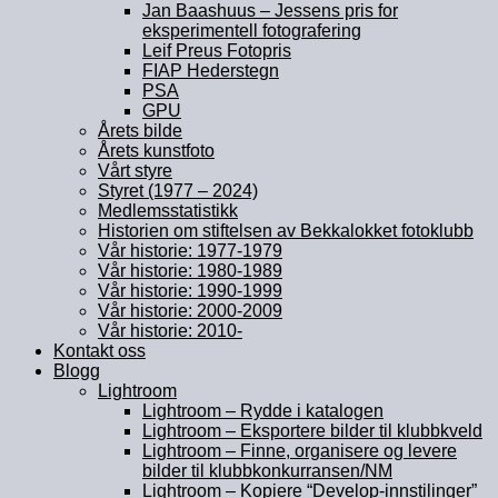
Jan Baashuus – Jessens pris for
eksperimentell fotografering
Leif Preus Fotopris
FIAP Hederstegn
PSA
GPU
Årets bilde
Årets kunstfoto
Vårt styre
Styret (1977 – 2024)
Medlemsstatistikk
Historien om stiftelsen av Bekkalokket fotoklubb
Vår historie: 1977-1979
Vår historie: 1980-1989
Vår historie: 1990-1999
Vår historie: 2000-2009
Vår historie: 2010-
Kontakt oss
Blogg
Lightroom
Lightroom – Rydde i katalogen
Lightroom – Eksportere bilder til klubbkveld
Lightroom – Finne, organisere og levere
bilder til klubbkonkurransen/NM
Lightroom – Kopiere “Develop-innstilinger”