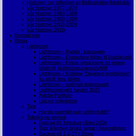
Historien om stiftelsen av Bekkalokket fotoklubb
Vår historie: 1977-1979
Vår historie: 1980-1989
Vår historie: 1990-1999
Vår historie: 2000-2009
Vår historie: 2010-
Kontakt oss
Blogg
Lightroom
Lightroom – Rydde i katalogen
Lightroom – Eksportere bilder til klubbkveld
Lightroom – Finne, organisere og levere
bilder til klubbkonkurransen/NM
Lightroom – Kopiere “Develop-innstilinger”
fra ett til flere bilder.
Lightroom – optimalt diskoppsett
Lightroomkveld høsten 2022
Adobe Portfolio
Lag en kolleksjon
Tips
Har du oversikt over utstyret ditt?
Teknikk og teknisk
Foto og KI, foredrag våren 2026
Tips til korleis bruke fargar i fotografering
Backup på 1-2-3? | Blogg