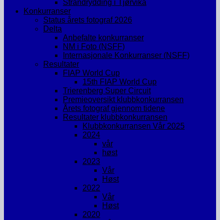
Strandrydding i Tjørvika
Konkurranser
Status årets fotograf 2026
Delta
Anbefalte konkurranser
NM i Foto (NSFF)
Internasjonale Konkurranser (NSFF)
Resultater
FIAP World Cup
15th FIAP World Cup
Trierenberg Super Circuit
Premieoversikt klubbkonkurransen
Årets fotograf gjennom tidene
Resultater klubbkonkurransen
Klubbkonkurransen Vår 2025
2024
vår
høst
2023
Vår
Høst
2022
Vår
Høst
2020