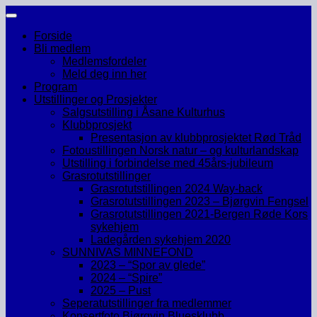
Skip
to
Forside
content
Bli medlem
Medlemsfordeler
Meld deg inn her
Program
Utstillinger og Prosjekter
Salgsutstilling i Åsane Kulturhus
Klubbprosjekt
Presentasjon av klubbprosjektet Rød Tråd
Fotoustillingen Norsk natur – og kulturlandskap
Utstilling i forbindelse med 45års-jubileum
Grasrotutstillinger
Grasrotutstillingen 2024 Way-back
Grasrotutstillingen 2023 – Bjørgvin Fengsel
Grasrotutstillingen 2021-Bergen Røde Kors
sykehjem
Ladegården sykehjem 2020
SUNNIVAS MINNEFOND
2023 – “Spor av glede”
2024 – “Spire”
2025 – Pust
Seperatutstillinger fra medlemmer
Konsertfoto Bjørgvin Bluesklubb