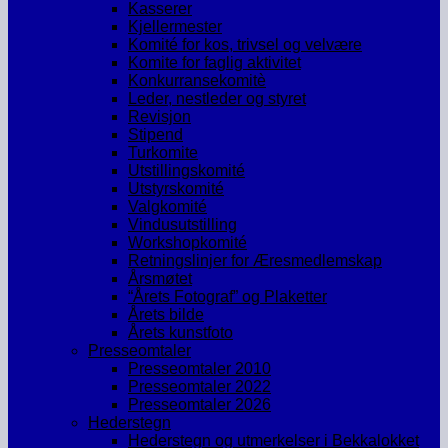
Kasserer
Kjellermester
Komité for kos, trivsel og velvære
Komite for faglig aktivitet
Konkurransekomitè
Leder, nestleder og styret
Revisjon
Stipend
Turkomite
Utstillingskomité
Utstyrskomité
Valgkomité
Vindusutstilling
Workshopkomité
Retningslinjer for Æresmedlemskap
Årsmøtet
“Årets Fotograf” og Plaketter
Årets bilde
Årets kunstfoto
Presseomtaler
Presseomtaler 2010
Presseomtaler 2022
Presseomtaler 2026
Hederstegn
Hederstegn og utmerkelser i Bekkalokket