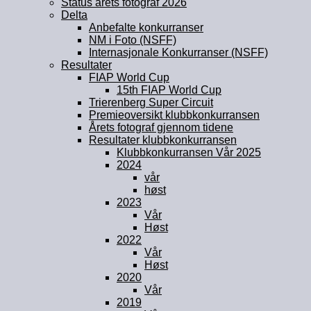
Status årets fotograf 2026
Delta
Anbefalte konkurranser
NM i Foto (NSFF)
Internasjonale Konkurranser (NSFF)
Resultater
FIAP World Cup
15th FIAP World Cup
Trierenberg Super Circuit
Premieoversikt klubbkonkurransen
Årets fotograf gjennom tidene
Resultater klubbkonkurransen
Klubbkonkurransen Vår 2025
2024
vår
høst
2023
Vår
Høst
2022
Vår
Høst
2020
Vår
2019