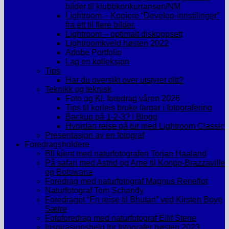
bilder til klubbkonkurransen/NM
Lightroom – Kopiere “Develop-innstilinger”
fra ett til flere bilder.
Lightroom – optimalt diskoppsett
Lightroomkveld høsten 2022
Adobe Portfolio
Lag en kolleksjon
Tips
Har du oversikt over utstyret ditt?
Teknikk og teknisk
Foto og KI, foredrag våren 2026
Tips til korleis bruke fargar i fotografering
Backup på 1-2-3? | Blogg
Hvordan reise på tur med Lightroom Classic
Presentasjon av en fotograf
Foredragsholdere
Bli kjent med naturfotografen Torjan Haaland
På safari med Astrid og Arne til Kongo-Brazzaville
og Botswana
Foredrag med naturfotograf Magnus Reneflot
Naturfotograf Tom Schandy
Foredraget “En reise til Bhutan” ved Kirsten Boye
Sætre
Fotoforedrag med naturfotograf Eilif Stene
Inspirasjonshelg for fotografer høsten 2023