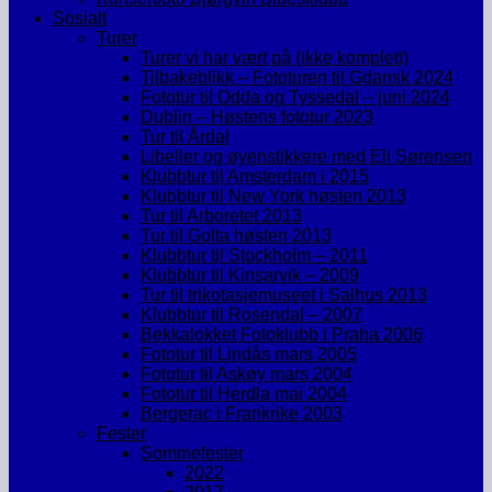
Sosialt
Turer
Turer vi har vært på (ikke komplett)
Tilbakeblikk – Fototuren til Gdansk 2024
Fototur til Odda og Tyssedal – juni 2024
Dublin – Høstens fototur 2023
Tur til Årdal
Libeller og øyenstikkere med Eli Sørensen
Klubbtur til Amsterdam i 2015
Klubbtur til New York høsten 2013
Tur til Arboretet 2013
Tur til Golta høsten 2013
Klubbtur til Stockholm – 2011
Klubbtur til Kinsarvik – 2009
Tur til trikotasjemuseet i Salhus 2013
Klubbtur til Rosendal – 2007
Bekkalokket Fotoklubb i Praha 2006
Fototur til Lindås mars 2005
Fototur til Askøy mars 2004
Fototur til Herdla mai 2004
Bergerac i Frankrike 2003
Fester
Sommefester
2022