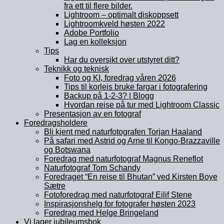
fra ett til flere bilder.
Lightroom – optimalt diskoppsett
Lightroomkveld høsten 2022
Adobe Portfolio
Lag en kolleksjon
Tips
Har du oversikt over utstyret ditt?
Teknikk og teknisk
Foto og KI, foredrag våren 2026
Tips til korleis bruke fargar i fotografering
Backup på 1-2-3? | Blogg
Hvordan reise på tur med Lightroom Classic
Presentasjon av en fotograf
Foredragsholdere
Bli kjent med naturfotografen Torjan Haaland
På safari med Astrid og Arne til Kongo-Brazzaville
og Botswana
Foredrag med naturfotograf Magnus Reneflot
Naturfotograf Tom Schandy
Foredraget “En reise til Bhutan” ved Kirsten Boye
Sætre
Fotoforedrag med naturfotograf Eilif Stene
Inspirasjonshelg for fotografer høsten 2023
Foredrag med Helge Bringeland
Vi lager jubileumsbok