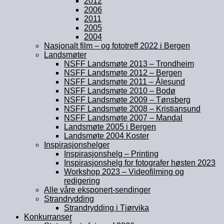
2012
2006
2011
2005
2004
Nasjonalt film – og fototreff 2022 i Bergen
Landsmøter
NSFF Landsmøte 2013 – Trondheim
NSFF Landsmøte 2012 – Bergen
NSFF Landsmøte 2011 – Ålesund
NSFF Landsmøte 2010 – Bodø
NSFF Landsmøte 2009 – Tønsberg
NSFF Landsmøte 2008 – Kristiansund
NSFF Landsmøte 2007 – Mandal
Landsmøte 2005 i Bergen
Landsmøte 2004 Koster
Inspirasjonshelger
Inspirasjonshelg – Printing
Inspirasjonshelg for fotografer høsten 2023
Workshop 2023 – Videofilming og
redigering
Alle våre eksponert-sendinger
Strandrydding
Strandrydding i Tjørvika
Konkurranser