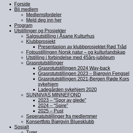
Forside
Bli medlem
Medlemsfordeler
Meld deg inn her
Program
Utstillinger og Prosjekter
Salgsutstilling i Åsane Kulturhus
Klubbprosjekt
Presentasjon av klubbprosjektet Rød Tråd
Fotoustillingen Norsk natur – og kulturlandskap
Utstilling i forbindelse med 45års-jubileum
Grasrotutstillinger
Grasrotutstillingen 2024 Way-back
Grasrotutstillingen 2023 – Bjørgvin Fengsel
Grasrotutstillingen 2021-Bergen Røde Kors
sykehjem
Ladegården sykehjem 2020
SUNNIVAS MINNEFOND
2023 – “Spor av glede”
2024 – “Spire”
2025 – Pust
Seperatutstillinger fra medlemmer
Konsertfoto Bjørgvin Bluesklubb
Sosialt
Turer