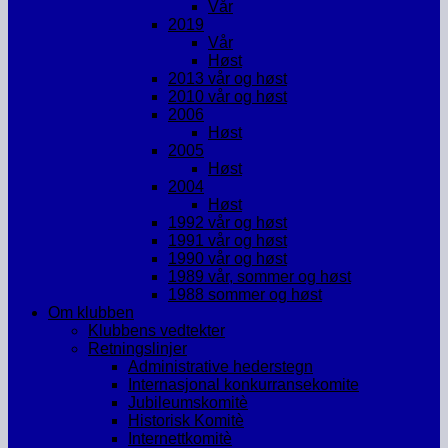
Vår
2019
Vår
Høst
2013 vår og høst
2010 vår og høst
2006
Høst
2005
Høst
2004
Høst
1992 vår og høst
1991 vår og høst
1990 vår og høst
1989 vår, sommer og høst
1988 sommer og høst
Om klubben
Klubbens vedtekter
Retningslinjer
Administrative hederstegn
Internasjonal konkurransekomite
Jubileumskomitè
Historisk Komitè
Internettkomitè