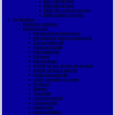
1991 vår og høst
1990 vår og høst
1989 vår, sommer og høst
1988 sommer og høst
Om klubben
Klubbens vedtekter
Retningslinjer
Administrative hederstegn
Internasjonal konkurransekomite
Jubileumskomitè
Historisk Komitè
Internettkomitè
Kasserer
Kjellermester
Komité for kos, trivsel og velvære
Komite for faglig aktivitet
Konkurransekomitè
Leder, nestleder og styret
Revisjon
Stipend
Turkomite
Utstillingskomité
Utstyrskomité
Valgkomité
Vindusutstilling