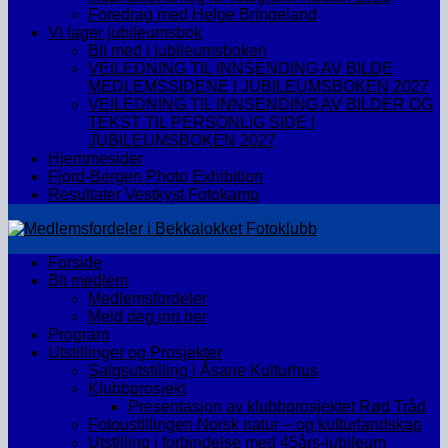
Foredrag med Helge Bringeland
Vi lager jubileumsbok
Bli med i jubileumsboken
VEILEDNING TIL INNSENDING AV BILDE
MEDLEMSSIDENE I JUBILEUMSBOKEN 2027
VEILEDNING TIL INNSENDING AV BILDER OG
TEKST TIL PERSONLIG SIDE I
JUBILEUMSBOKEN 2027
Hjemmesider
Fjord-Bergen Photo Exhibition
Resultater Vestkyst Fotokamp
Forside
Bli medlem
Medlemsfordeler
Meld deg inn her
Program
Utstillinger og Prosjekter
Salgsutstilling i Åsane Kulturhus
Klubbprosjekt
Presentasjon av klubbprosjektet Rød Tråd
Fotoustillingen Norsk natur – og kulturlandskap
Utstilling i forbindelse med 45års-jubileum