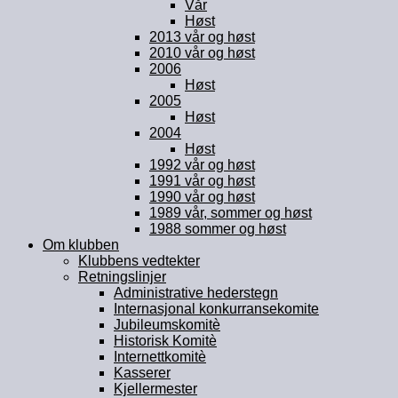
Vår
Høst
2013 vår og høst
2010 vår og høst
2006
Høst
2005
Høst
2004
Høst
1992 vår og høst
1991 vår og høst
1990 vår og høst
1989 vår, sommer og høst
1988 sommer og høst
Om klubben
Klubbens vedtekter
Retningslinjer
Administrative hederstegn
Internasjonal konkurransekomite
Jubileumskomitè
Historisk Komitè
Internettkomitè
Kasserer
Kjellermester