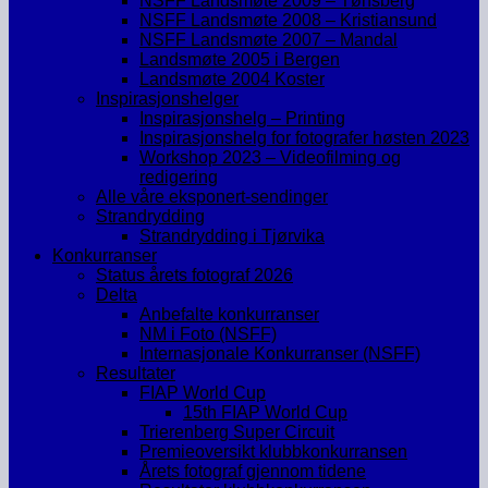
NSFF Landsmøte 2009 – Tønsberg
NSFF Landsmøte 2008 – Kristiansund
NSFF Landsmøte 2007 – Mandal
Landsmøte 2005 i Bergen
Landsmøte 2004 Koster
Inspirasjonshelger
Inspirasjonshelg – Printing
Inspirasjonshelg for fotografer høsten 2023
Workshop 2023 – Videofilming og
redigering
Alle våre eksponert-sendinger
Strandrydding
Strandrydding i Tjørvika
Konkurranser
Status årets fotograf 2026
Delta
Anbefalte konkurranser
NM i Foto (NSFF)
Internasjonale Konkurranser (NSFF)
Resultater
FIAP World Cup
15th FIAP World Cup
Trierenberg Super Circuit
Premieoversikt klubbkonkurransen
Årets fotograf gjennom tidene