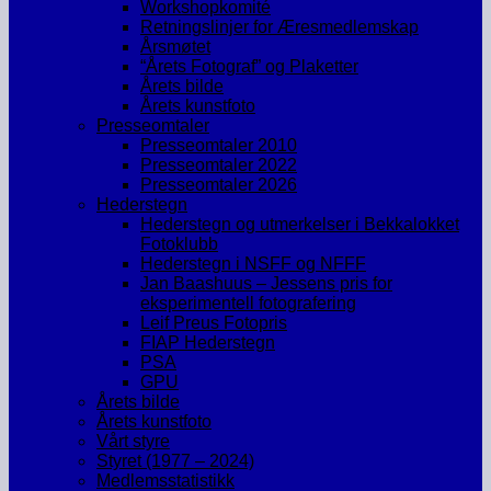
Workshopkomité
Retningslinjer for Æresmedlemskap
Årsmøtet
“Årets Fotograf” og Plaketter
Årets bilde
Årets kunstfoto
Presseomtaler
Presseomtaler 2010
Presseomtaler 2022
Presseomtaler 2026
Hederstegn
Hederstegn og utmerkelser i Bekkalokket
Fotoklubb
Hederstegn i NSFF og NFFF
Jan Baashuus – Jessens pris for
eksperimentell fotografering
Leif Preus Fotopris
FIAP Hederstegn
PSA
GPU
Årets bilde
Årets kunstfoto
Vårt styre
Styret (1977 – 2024)
Medlemsstatistikk