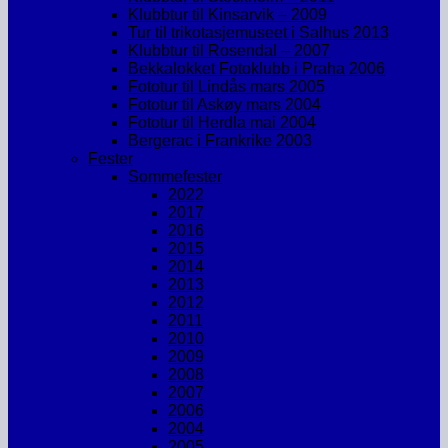
Klubbtur til Kinsarvik – 2009
Tur til trikotasjemuseet i Salhus 2013
Klubbtur til Rosendal – 2007
Bekkalokket Fotoklubb i Praha 2006
Fototur til Lindås mars 2005
Fototur til Askøy mars 2004
Fototur til Herdla mai 2004
Bergerac i Frankrike 2003
Fester
Sommefester
2022
2017
2016
2015
2014
2013
2012
2011
2010
2009
2008
2007
2006
2004
2005