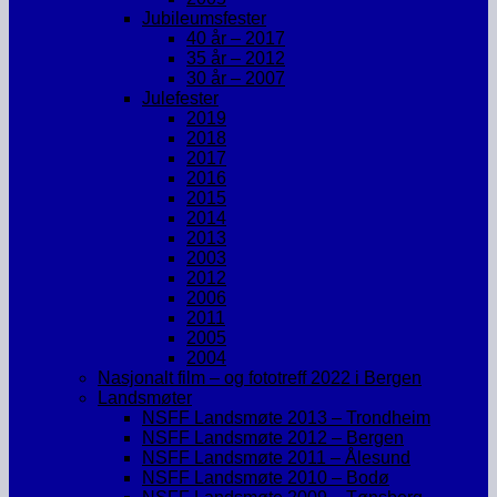
Jubileumsfester
40 år – 2017
35 år – 2012
30 år – 2007
Julefester
2019
2018
2017
2016
2015
2014
2013
2003
2012
2006
2011
2005
2004
Nasjonalt film – og fototreff 2022 i Bergen
Landsmøter
NSFF Landsmøte 2013 – Trondheim
NSFF Landsmøte 2012 – Bergen
NSFF Landsmøte 2011 – Ålesund
NSFF Landsmøte 2010 – Bodø