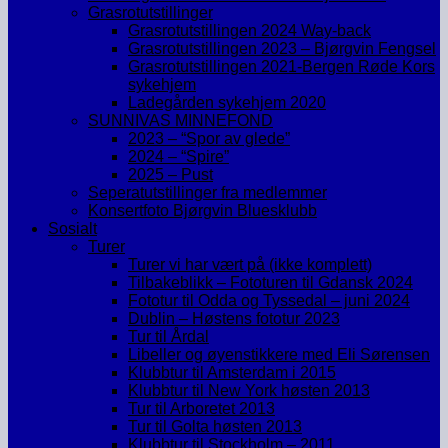
Grasrotutstillinger
Grasrotutstillingen 2024 Way-back
Grasrotutstillingen 2023 – Bjørgvin Fengsel
Grasrotutstillingen 2021-Bergen Røde Kors
sykehjem
Ladegården sykehjem 2020
SUNNIVAS MINNEFOND
2023 – “Spor av glede”
2024 – “Spire”
2025 – Pust
Seperatutstillinger fra medlemmer
Konsertfoto Bjørgvin Bluesklubb
Sosialt
Turer
Turer vi har vært på (ikke komplett)
Tilbakeblikk – Fototuren til Gdansk 2024
Fototur til Odda og Tyssedal – juni 2024
Dublin – Høstens fototur 2023
Tur til Årdal
Libeller og øyenstikkere med Eli Sørensen
Klubbtur til Amsterdam i 2015
Klubbtur til New York høsten 2013
Tur til Arboretet 2013
Tur til Golta høsten 2013
Klubbtur til Stockholm – 2011