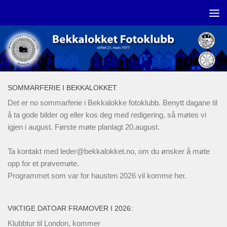
Skip to content
SOMMARFERIE I BEKKALOKKET
Det er no sommarferie i Bekkalokke fotoklubb. Benytt dagane til
å ta gode bilder og eller kos deg med redigering, så møtes vi
igjen i august. Første møte planlagt 20.august.
Ta kontakt med
leder@bekkalokket.no
, om du ønsker å møte
opp for et prøvemøte.
Programmet som var for hausten 2026 vil komme her.
VIKTIGE DATOAR FRAMOVER I 2026:
Klubbtur til London, kommer