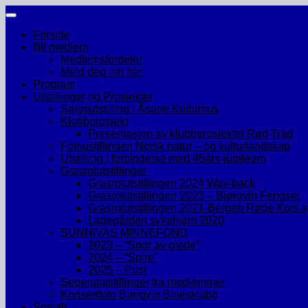
Skip
to
Forside
content
Bli medlem
Medlemsfordeler
Meld deg inn her
Program
Utstillinger og Prosjekter
Salgsutstilling i Åsane Kulturhus
Klubbprosjekt
Presentasjon av klubbprosjektet Rød Tråd
Fotoustillingen Norsk natur – og kulturlandskap
Utstilling i forbindelse med 45års-jubileum
Grasrotutstillinger
Grasrotutstillingen 2024 Way-back
Grasrotutstillingen 2023 – Bjørgvin Fengsel
Grasrotutstillingen 2021-Bergen Røde Kors 
Ladegården sykehjem 2020
SUNNIVAS MINNEFOND
2023 – “Spor av glede”
2024 – “Spire”
2025 – Pust
Seperatutstillinger fra medlemmer
Konsertfoto Bjørgvin Bluesklubb
Sosialt