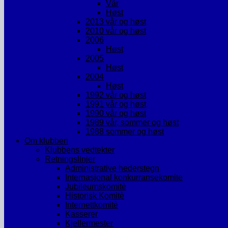
Vår
Høst
2013 vår og høst
2010 vår og høst
2006
Høst
2005
Høst
2004
Høst
1992 vår og høst
1991 vår og høst
1990 vår og høst
1989 vår, sommer og høst
1988 sommer og høst
Om klubben
Klubbens vedtekter
Retningslinjer
Administrative hederstegn
Internasjonal konkurransekomite
Jubileumskomitè
Historisk Komitè
Internettkomitè
Kasserer
Kjellermester