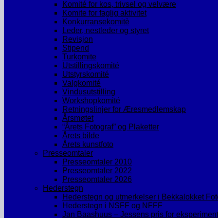
Komité for kos, trivsel og velvære
Komite for faglig aktivitet
Konkurransekomitè
Leder, nestleder og styret
Revisjon
Stipend
Turkomite
Utstillingskomité
Utstyrskomité
Valgkomité
Vindusutstilling
Workshopkomité
Retningslinjer for Æresmedlemskap
Årsmøtet
“Årets Fotograf” og Plaketter
Årets bilde
Årets kunstfoto
Presseomtaler
Presseomtaler 2010
Presseomtaler 2022
Presseomtaler 2026
Hederstegn
Hederstegn og utmerkelser i Bekkalokket Fo
Hederstegn i NSFF og NFFF
Jan Baashuus – Jessens pris for eksperimente