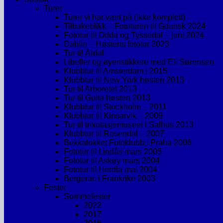
Turer
Turer vi har vært på (ikke komplett)
Tilbakeblikk – Fototuren til Gdansk 2024
Fototur til Odda og Tyssedal – juni 2024
Dublin – Høstens fototur 2023
Tur til Årdal
Libeller og øyenstikkere med Eli Sørensen
Klubbtur til Amsterdam i 2015
Klubbtur til New York høsten 2013
Tur til Arboretet 2013
Tur til Golta høsten 2013
Klubbtur til Stockholm – 2011
Klubbtur til Kinsarvik – 2009
Tur til trikotasjemuseet i Salhus 2013
Klubbtur til Rosendal – 2007
Bekkalokket Fotoklubb i Praha 2006
Fototur til Lindås mars 2005
Fototur til Askøy mars 2004
Fototur til Herdla mai 2004
Bergerac i Frankrike 2003
Fester
Sommefester
2022
2017