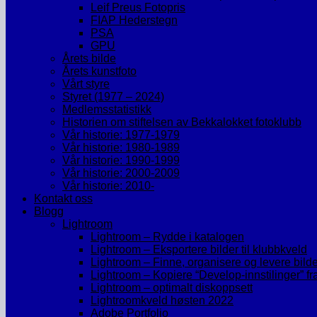
Leif Preus Fotopris
FIAP Hederstegn
PSA
GPU
Årets bilde
Årets kunstfoto
Vårt styre
Styret (1977 – 2024)
Medlemsstatistikk
Historien om stiftelsen av Bekkalokket fotoklubb
Vår historie: 1977-1979
Vår historie: 1980-1989
Vår historie: 1990-1999
Vår historie: 2000-2009
Vår historie: 2010-
Kontakt oss
Blogg
Lightroom
Lightroom – Rydde i katalogen
Lightroom – Eksportere bilder til klubbkveld
Lightroom – Finne, organisere og levere bild
Lightroom – Kopiere “Develop-innstilinger” fra et
Lightroom – optimalt diskoppsett
Lightroomkveld høsten 2022
Adobe Portfolio