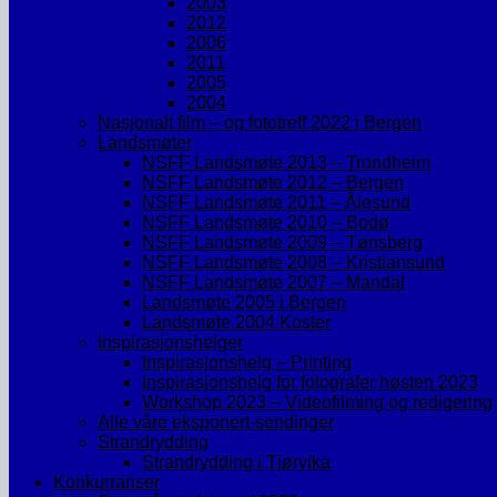
2003
2012
2006
2011
2005
2004
Nasjonalt film – og fototreff 2022 i Bergen
Landsmøter
NSFF Landsmøte 2013 – Trondheim
NSFF Landsmøte 2012 – Bergen
NSFF Landsmøte 2011 – Ålesund
NSFF Landsmøte 2010 – Bodø
NSFF Landsmøte 2009 – Tønsberg
NSFF Landsmøte 2008 – Kristiansund
NSFF Landsmøte 2007 – Mandal
Landsmøte 2005 i Bergen
Landsmøte 2004 Koster
Inspirasjonshelger
Inspirasjonshelg – Printing
Inspirasjonshelg for fotografer høsten 2023
Workshop 2023 – Videofilming og redigering
Alle våre eksponert-sendinger
Strandrydding
Strandrydding i Tjørvika
Konkurranser