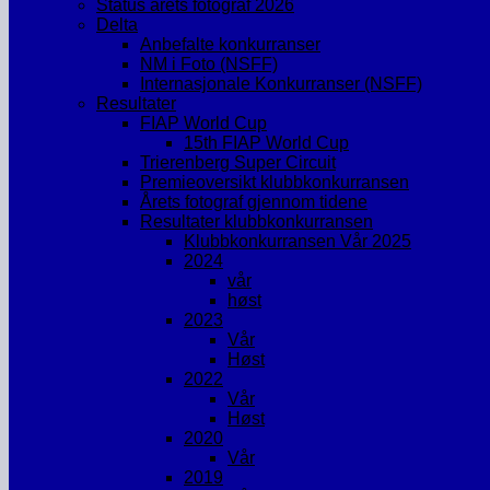
Status årets fotograf 2026
Delta
Anbefalte konkurranser
NM i Foto (NSFF)
Internasjonale Konkurranser (NSFF)
Resultater
FIAP World Cup
15th FIAP World Cup
Trierenberg Super Circuit
Premieoversikt klubbkonkurransen
Årets fotograf gjennom tidene
Resultater klubbkonkurransen
Klubbkonkurransen Vår 2025
2024
vår
høst
2023
Vår
Høst
2022
Vår
Høst
2020
Vår
2019