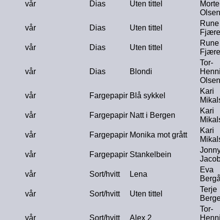
vår
Dias
Uten tittel
Morte
Olse
Rune
vår
Dias
Uten tittel
Fjære
Rune
vår
Dias
Uten tittel
Fjære
Tor-
vår
Dias
Blondi
Henn
Olse
Kari
vår
Fargepapir
Blå sykkel
Mikal
Kari
vår
Fargepapir
Natt i Bergen
Mikal
Kari
vår
Fargepapir
Monika mot grått
Mikal
Jonn
vår
Fargepapir
Stankelbein
Jaco
Eva
vår
Sort/hvitt
Lena
Berg
Terje
vår
Sort/hvitt
Uten tittel
Berg
Tor-
vår
Sort/hvitt
Alex 2
Henn