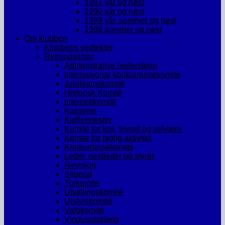
1991 vår og høst
1990 vår og høst
1989 vår, sommer og høst
1988 sommer og høst
Om klubben
Klubbens vedtekter
Retningslinjer
Administrative hederstegn
Internasjonal konkurransekomite
Jubileumskomitè
Historisk Komitè
Internettkomitè
Kasserer
Kjellermester
Komité for kos, trivsel og velvære
Komite for faglig aktivitet
Konkurransekomitè
Leder, nestleder og styret
Revisjon
Stipend
Turkomite
Utstillingskomité
Utstyrskomité
Valgkomité
Vindusutstilling