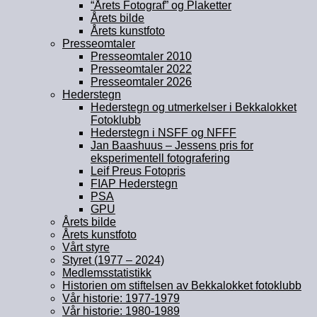
“Årets Fotograf” og Plaketter
Årets bilde
Årets kunstfoto
Presseomtaler
Presseomtaler 2010
Presseomtaler 2022
Presseomtaler 2026
Hederstegn
Hederstegn og utmerkelser i Bekkalokket
Fotoklubb
Hederstegn i NSFF og NFFF
Jan Baashuus – Jessens pris for
eksperimentell fotografering
Leif Preus Fotopris
FIAP Hederstegn
PSA
GPU
Årets bilde
Årets kunstfoto
Vårt styre
Styret (1977 – 2024)
Medlemsstatistikk
Historien om stiftelsen av Bekkalokket fotoklubb
Vår historie: 1977-1979
Vår historie: 1980-1989