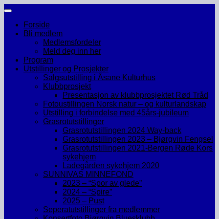
Skip
to
Forside
content
Bli medlem
Medlemsfordeler
Meld deg inn her
Program
Utstillinger og Prosjekter
Salgsutstilling i Åsane Kulturhus
Klubbprosjekt
Presentasjon av klubbprosjektet Rød Tråd
Fotoustillingen Norsk natur – og kulturlandskap
Utstilling i forbindelse med 45års-jubileum
Grasrotutstillinger
Grasrotutstillingen 2024 Way-back
Grasrotutstillingen 2023 – Bjørgvin Fengsel
Grasrotutstillingen 2021-Bergen Røde Kors
sykehjem
Ladegården sykehjem 2020
SUNNIVAS MINNEFOND
2023 – “Spor av glede”
2024 – “Spire”
2025 – Pust
Seperatutstillinger fra medlemmer
Konsertfoto Bjørgvin Bluesklubb