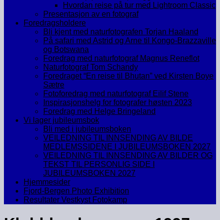
Hvordan reise på tur med Lightroom Classic
Presentasjon av en fotograf
Foredragsholdere
Bli kjent med naturfotografen Torjan Haaland
På safari med Astrid og Arne til Kongo-Brazzaville
og Botswana
Foredrag med naturfotograf Magnus Reneflot
Naturfotograf Tom Schandy
Foredraget “En reise til Bhutan” ved Kirsten Boye
Sætre
Fotoforedrag med naturfotograf Eilif Stene
Inspirasjonshelg for fotografer høsten 2023
Foredrag med Helge Bringeland
Vi lager jubileumsbok
Bli med i jubileumsboken
VEILEDNING TIL INNSENDING AV BILDE
MEDLEMSSIDENE I JUBILEUMSBOKEN 2027
VEILEDNING TIL INNSENDING AV BILDER OG
TEKST TIL PERSONLIG SIDE I
JUBILEUMSBOKEN 2027
Hjemmesider
Fjord-Bergen Photo Exhibition
Resultater Vestkyst Fotokamp