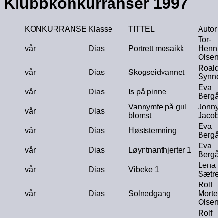
Klubbkonkurranser 1997
KONKURRANSE
Klasse
TITTEL
Autor
Tor-
vår
Dias
Portrett mosaikk
Henn
Olse
Roal
vår
Dias
Skogseidvannet
Synn
Eva
vår
Dias
Is på pinne
Berg
Vannymfe på gul
Jonn
vår
Dias
blomst
Jaco
Eva
vår
Dias
Høststemning
Berg
Eva
vår
Dias
Løyntnanthjerter 1
Berg
Lena
vår
Dias
Vibeke 1
Sætr
Rolf
vår
Dias
Solnedgang
Morte
Olse
Rolf