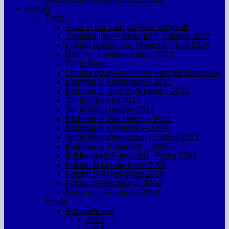
Sosialt
Turer
Turer vi har vært på (ikke komplett)
Tilbakeblikk – Fototuren til Gdansk 2024
Fototur til Odda og Tyssedal – juni 2024
Dublin – Høstens fototur 2023
Tur til Årdal
Libeller og øyenstikkere med Eli Sørensen
Klubbtur til Amsterdam i 2015
Klubbtur til New York høsten 2013
Tur til Arboretet 2013
Tur til Golta høsten 2013
Klubbtur til Stockholm – 2011
Klubbtur til Kinsarvik – 2009
Tur til trikotasjemuseet i Salhus 2013
Klubbtur til Rosendal – 2007
Bekkalokket Fotoklubb i Praha 2006
Fototur til Lindås mars 2005
Fototur til Askøy mars 2004
Fototur til Herdla mai 2004
Bergerac i Frankrike 2003
Fester
Sommefester
2022