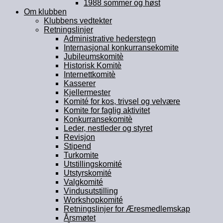
1988 sommer og høst
Om klubben
Klubbens vedtekter
Retningslinjer
Administrative hederstegn
Internasjonal konkurransekomite
Jubileumskomitè
Historisk Komitè
Internettkomitè
Kasserer
Kjellermester
Komité for kos, trivsel og velvære
Komite for faglig aktivitet
Konkurransekomitè
Leder, nestleder og styret
Revisjon
Stipend
Turkomite
Utstillingskomité
Utstyrskomité
Valgkomité
Vindusutstilling
Workshopkomité
Retningslinjer for Æresmedlemskap
Årsmøtet