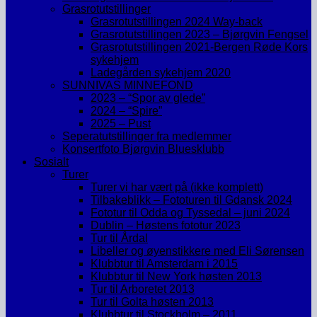
Grasrotutstillinger
Grasrotutstillingen 2024 Way-back
Grasrotutstillingen 2023 – Bjørgvin Fengsel
Grasrotutstillingen 2021-Bergen Røde Kors
sykehjem
Ladegården sykehjem 2020
SUNNIVAS MINNEFOND
2023 – “Spor av glede”
2024 – “Spire”
2025 – Pust
Seperatutstillinger fra medlemmer
Konsertfoto Bjørgvin Bluesklubb
Sosialt
Turer
Turer vi har vært på (ikke komplett)
Tilbakeblikk – Fototuren til Gdansk 2024
Fototur til Odda og Tyssedal – juni 2024
Dublin – Høstens fototur 2023
Tur til Årdal
Libeller og øyenstikkere med Eli Sørensen
Klubbtur til Amsterdam i 2015
Klubbtur til New York høsten 2013
Tur til Arboretet 2013
Tur til Golta høsten 2013
Klubbtur til Stockholm – 2011