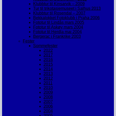
Klubbtur til Kinsarvik – 2009
Tur til trikotasjemuseet i Salhus 2013
Klubbtur til Rosendal – 2007
Bekkalokket Fotoklubb i Praha 2006
Fototur til Lindås mars 2005
Fototur til Askøy mars 2004
Fototur til Herdla mai 2004
Bergerac i Frankrike 2003
Fester
Sommefester
2022
2017
2016
2015
2014
2013
2012
2011
2010
2009
2008
2007
2006
2004
2005