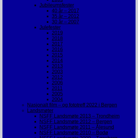
Jubileumsfester
40 år – 2017
35 år – 2012
30 år – 2007
Julefester
2019
2018
2017
2016
2015
2014
2013
2003
2012
2006
2011
2005
2004
Nasjonalt film – og fototreff 2022 i Bergen
Landsmøter
NSFF Landsmøte 2013 – Trondheim
NSFF Landsmøte 2012 – Bergen
NSFF Landsmøte 2011 – Ålesund
NSFF Landsmøte 2010 – Bodø