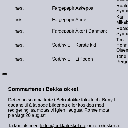
Roal
høst
Fargepapir
Askepott
Synn
Kari
høst
Fargepapir
Anne
Mikal
Roal
høst
Fargepapir
Åker i Danmark
Synn
Tor-
høst
Sort/hvitt
Karate kid
Henn
Olse
Terje
høst
Sort/hvitt
Li floden
Berg
Sommarferie i Bekkalokket
Det er no sommarferie i Bekkalokke fotoklubb. Benytt
dagane til å ta gode bilder og eller kos deg med
redigering, så møtes vi igjen i august. Første møte
planlagt 20.august.
Ta kontakt med
leder@bekkalokket.no
, om du ønsker å