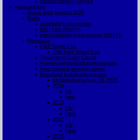
Strandrydding i Tjørvika
Konkurranser
Status årets fotograf 2026
Delta
Anbefalte konkurranser
NM i Foto (NSFF)
Internasjonale Konkurranser (NSFF)
Resultater
FIAP World Cup
15th FIAP World Cup
Trierenberg Super Circuit
Premieoversikt klubbkonkurransen
Årets fotograf gjennom tidene
Resultater klubbkonkurransen
Klubbkonkurransen Vår 2025
2024
vår
høst
2023
Vår
Høst
2022
Vår
Høst
2020