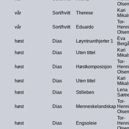
Olse
Kari
vår
Sort/hvitt
Therese
Mikal
Tor-
vår
Sort/hvitt
Eduardo
Henn
Olse
Eva
høst
Dias
Løyntnanthjerter 1
Berg
Kari
høst
Dias
Uten tittel
Mikal
Tor-
høst
Dias
Høstkomposisjon
Henn
Olse
Kari
høst
Dias
Uten tittel
Mikal
Lena
høst
Dias
Stilleben
Sætr
Tor-
høst
Dias
Menneskelandskap
Henn
Olse
Tor-
høst
Dias
Engsoleie
Henn
Olse