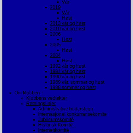
Vår
2019
Vår
Høst
2013 vår og høst
2010 vår og høst
2006
Høst
2005
Høst
2004
Høst
1992 vår og høst
1991 vår og høst
1990 vår og høst
1989 vår, sommer og høst
1988 sommer og høst
Om klubben
Klubbens vedtekter
Retningslinjer
Administrative hederstegn
Internasjonal konkurransekomite
Jubileumskomitè
Historisk Komitè
Internettkomitè