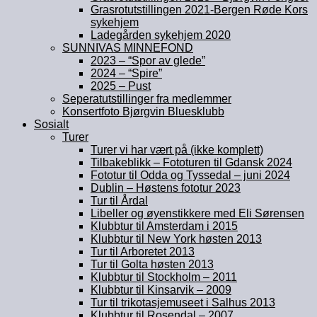
Grasrotutstillingen 2021-Bergen Røde Kors
sykehjem
Ladegården sykehjem 2020
SUNNIVAS MINNEFOND
2023 – “Spor av glede”
2024 – “Spire”
2025 – Pust
Seperatutstillinger fra medlemmer
Konsertfoto Bjørgvin Bluesklubb
Sosialt
Turer
Turer vi har vært på (ikke komplett)
Tilbakeblikk – Fototuren til Gdansk 2024
Fototur til Odda og Tyssedal – juni 2024
Dublin – Høstens fototur 2023
Tur til Årdal
Libeller og øyenstikkere med Eli Sørensen
Klubbtur til Amsterdam i 2015
Klubbtur til New York høsten 2013
Tur til Arboretet 2013
Tur til Golta høsten 2013
Klubbtur til Stockholm – 2011
Klubbtur til Kinsarvik – 2009
Tur til trikotasjemuseet i Salhus 2013
Klubbtur til Rosendal – 2007