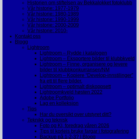
Historien om stiftelsen av Bekkalokket fotoklubb
Vår historie: 1977-1979
Vår historie: 1980-1989
Vår historie: 1990-1999
Vår historie: 2000-2009
Vår historie: 2010-
Kontakt oss
Blogg
Lightroom
Lightroom – Rydde i katalogen
Lightroom – Eksportere bilder til klubbkveld
Lightroom – Finne, organisere og levere
bilder til klubbkonkurransen/NM
Lightroom – Kopiere “Develop-innstilinger”
fra ett til flere bilder.
Lightroom – optimalt diskoppsett
Lightroomkveld høsten 2022
Adobe Portfolio
Lag en kolleksjon
Tips
Har du oversikt over utstyret ditt?
Teknikk og teknisk
Foto og KI, foredrag våren 2026
Tips til korleis bruke fargar i fotografering
Backup på 1-2-3? | Blogg