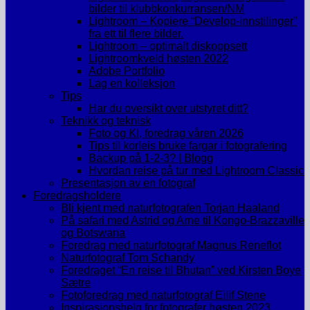
bilder til klubbkonkurransen/NM
Lightroom – Kopiere “Develop-innstilinger”
fra ett til flere bilder.
Lightroom – optimalt diskoppsett
Lightroomkveld høsten 2022
Adobe Portfolio
Lag en kolleksjon
Tips
Har du oversikt over utstyret ditt?
Teknikk og teknisk
Foto og KI, foredrag våren 2026
Tips til korleis bruke fargar i fotografering
Backup på 1-2-3? | Blogg
Hvordan reise på tur med Lightroom Classic
Presentasjon av en fotograf
Foredragsholdere
Bli kjent med naturfotografen Torjan Haaland
På safari med Astrid og Arne til Kongo-Brazzaville
og Botswana
Foredrag med naturfotograf Magnus Reneflot
Naturfotograf Tom Schandy
Foredraget “En reise til Bhutan” ved Kirsten Boye
Sætre
Fotoforedrag med naturfotograf Eilif Stene
Inspirasjonshelg for fotografer høsten 2023