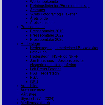
Workshopkomité
Retningslinjer for Æresmedlemskap
Årsmøtet
“Årets Fotograf” og Plaketter
Årets bilde
Årets kunstfoto
Presseomtaler
Presseomtaler 2010
Presseomtaler 2022
Presseomtaler 2026
Hederstegn
Hederstegn og utmerkelser i Bekkalokket
Fotoklubb
Hederstegn i NSFF og NFFF
Jan Baashuus – Jessens pris for
eksperimentell fotografering
Leif Preus Fotopris
FIAP Hederstegn
PSA
GPU
Årets bilde
Årets kunstfoto
Vårt styre
Styret (1977 – 2024)
Medlemsstatistikk