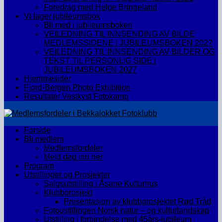
Foredrag med Helge Bringeland
Vi lager jubileumsbok
Bli med i jubileumsboken
VEILEDNING TIL INNSENDING AV BILDE
MEDLEMSSIDENE I JUBILEUMSBOKEN 2027
VEILEDNING TIL INNSENDING AV BILDER OG
TEKST TIL PERSONLIG SIDE I
JUBILEUMSBOKEN 2027
Hjemmesider
Fjord-Bergen Photo Exhibition
Resultater Vestkyst Fotokamp
Forside
Bli medlem
Medlemsfordeler
Meld deg inn her
Program
Utstillinger og Prosjekter
Salgsutstilling i Åsane Kulturhus
Klubbprosjekt
Presentasjon av klubbprosjektet Rød Tråd
Fotoustillingen Norsk natur – og kulturlandskap
Utstilling i forbindelse med 45års-jubileum