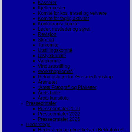
Kasserer
Kjellermester
Komité for kos, trivsel og velvære
Komite for faglig aktivitet
Konkurransekomitè
Leder, nestleder og styret
Revisjon
Stipend
Turkomite
Utstillingskomité
Utstyrskomité
Valgkomité
Vindusutstilling
Workshopkomité
Retningslinjer for Æresmedlemskap
Årsmøtet
“Årets Fotograf” og Plaketter
Årets bilde
Årets kunstfoto
Presseomtaler
Presseomtaler 2010
Presseomtaler 2022
Presseomtaler 2026
Hederstegn
Hederstegn og utmerkelser i Bekkalokket