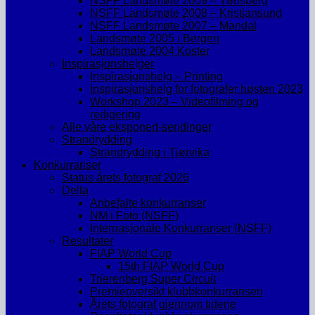
NSFF Landsmøte 2009 – Tønsberg
NSFF Landsmøte 2008 – Kristiansund
NSFF Landsmøte 2007 – Mandal
Landsmøte 2005 i Bergen
Landsmøte 2004 Koster
Inspirasjonshelger
Inspirasjonshelg – Printing
Inspirasjonshelg for fotografer høsten 2023
Workshop 2023 – Videofilming og
redigering
Alle våre eksponert-sendinger
Strandrydding
Strandrydding i Tjørvika
Konkurranser
Status årets fotograf 2026
Delta
Anbefalte konkurranser
NM i Foto (NSFF)
Internasjonale Konkurranser (NSFF)
Resultater
FIAP World Cup
15th FIAP World Cup
Trierenberg Super Circuit
Premieoversikt klubbkonkurransen
Årets fotograf gjennom tidene