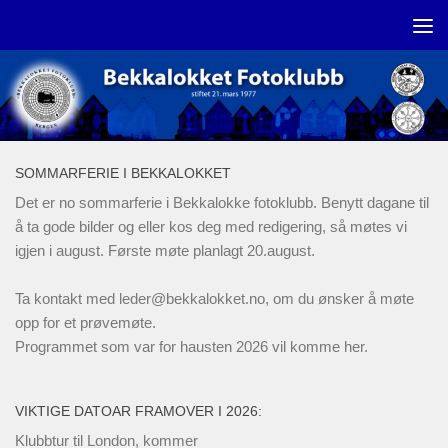
Skip to content
SOMMARFERIE I BEKKALOKKET
Det er no sommarferie i Bekkalokke fotoklubb. Benytt dagane til
å ta gode bilder og eller kos deg med redigering, så møtes vi
igjen i august. Første møte planlagt 20.august.
Ta kontakt med
leder@bekkalokket.no
, om du ønsker å møte
opp for et prøvemøte.
Programmet som var for hausten 2026 vil komme her.
VIKTIGE DATOAR FRAMOVER I 2026:
Klubbtur til London, kommer