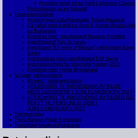
Hvordan reise på tur med Lightroom Classic
Presentasjon av en fotograf
Foredragsholdere
Bli kjent med naturfotografen Torjan Haaland
På safari med Astrid og Arne til Kongo-Brazzaville
og Botswana
Foredrag med naturfotograf Magnus Reneflot
Naturfotograf Tom Schandy
Foredraget “En reise til Bhutan” ved Kirsten Boye
Sætre
Fotoforedrag med naturfotograf Eilif Stene
Inspirasjonshelg for fotografer høsten 2023
Foredrag med Helge Bringeland
Vi lager jubileumsbok
Bli med i jubileumsboken
VEILEDNING TIL INNSENDING AV BILDE
MEDLEMSSIDENE I JUBILEUMSBOKEN 2027
VEILEDNING TIL INNSENDING AV BILDER OG
TEKST TIL PERSONLIG SIDE I
JUBILEUMSBOKEN 2027
Hjemmesider
Fjord-Bergen Photo Exhibition
Resultater Vestkyst Fotokamp