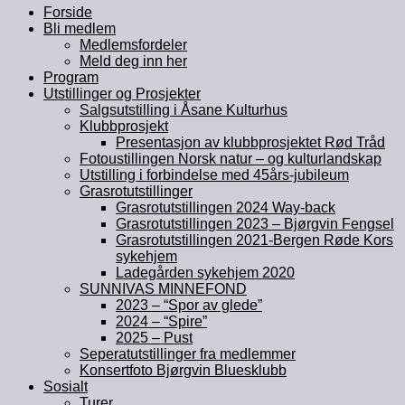
Forside
Bli medlem
Medlemsfordeler
Meld deg inn her
Program
Utstillinger og Prosjekter
Salgsutstilling i Åsane Kulturhus
Klubbprosjekt
Presentasjon av klubbprosjektet Rød Tråd
Fotoustillingen Norsk natur – og kulturlandskap
Utstilling i forbindelse med 45års-jubileum
Grasrotutstillinger
Grasrotutstillingen 2024 Way-back
Grasrotutstillingen 2023 – Bjørgvin Fengsel
Grasrotutstillingen 2021-Bergen Røde Kors
sykehjem
Ladegården sykehjem 2020
SUNNIVAS MINNEFOND
2023 – “Spor av glede”
2024 – “Spire”
2025 – Pust
Seperatutstillinger fra medlemmer
Konsertfoto Bjørgvin Bluesklubb
Sosialt
Turer