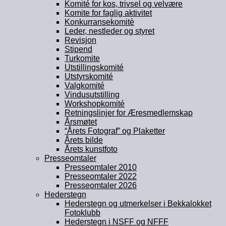
Komité for kos, trivsel og velvære
Komite for faglig aktivitet
Konkurransekomitè
Leder, nestleder og styret
Revisjon
Stipend
Turkomite
Utstillingskomité
Utstyrskomité
Valgkomité
Vindusutstilling
Workshopkomité
Retningslinjer for Æresmedlemskap
Årsmøtet
“Årets Fotograf” og Plaketter
Årets bilde
Årets kunstfoto
Presseomtaler
Presseomtaler 2010
Presseomtaler 2022
Presseomtaler 2026
Hederstegn
Hederstegn og utmerkelser i Bekkalokket
Fotoklubb
Hederstegn i NSFF og NFFF