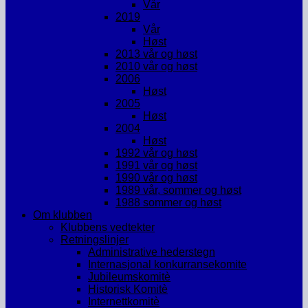
Vår
2019
Vår
Høst
2013 vår og høst
2010 vår og høst
2006
Høst
2005
Høst
2004
Høst
1992 vår og høst
1991 vår og høst
1990 vår og høst
1989 vår, sommer og høst
1988 sommer og høst
Om klubben
Klubbens vedtekter
Retningslinjer
Administrative hederstegn
Internasjonal konkurransekomite
Jubileumskomitè
Historisk Komitè
Internettkomitè