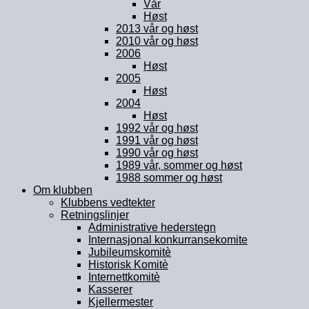
Vår
Høst
2013 vår og høst
2010 vår og høst
2006
Høst
2005
Høst
2004
Høst
1992 vår og høst
1991 vår og høst
1990 vår og høst
1989 vår, sommer og høst
1988 sommer og høst
Om klubben
Klubbens vedtekter
Retningslinjer
Administrative hederstegn
Internasjonal konkurransekomite
Jubileumskomitè
Historisk Komitè
Internettkomitè
Kasserer
Kjellermester