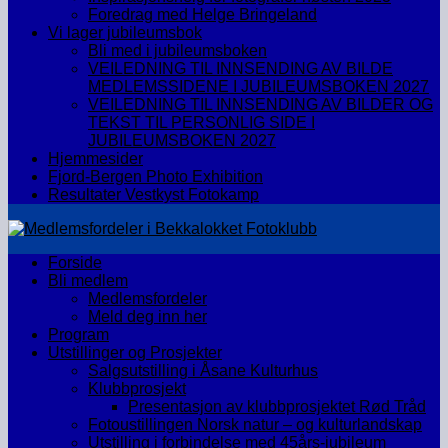
Foredrag med Helge Bringeland
Vi lager jubileumsbok
Bli med i jubileumsboken
VEILEDNING TIL INNSENDING AV BILDE
MEDLEMSSIDENE I JUBILEUMSBOKEN 2027
VEILEDNING TIL INNSENDING AV BILDER OG
TEKST TIL PERSONLIG SIDE I
JUBILEUMSBOKEN 2027
Hjemmesider
Fjord-Bergen Photo Exhibition
Resultater Vestkyst Fotokamp
Forside
Bli medlem
Medlemsfordeler
Meld deg inn her
Program
Utstillinger og Prosjekter
Salgsutstilling i Åsane Kulturhus
Klubbprosjekt
Presentasjon av klubbprosjektet Rød Tråd
Fotoustillingen Norsk natur – og kulturlandskap
Utstilling i forbindelse med 45års-jubileum