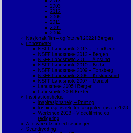
2013
2003
2012
2006
2011
2005
2004
Nasjonalt film – og fototreff 2022 i Bergen
Landsmøter
NSFF Landsmøte 2013 – Trondheim
NSFF Landsmøte 2012 – Bergen
NSFF Landsmøte 2011 – Ålesund
NSFF Landsmøte 2010 – Bodø
NSFF Landsmøte 2009 – Tønsberg
NSFF Landsmøte 2008 – Kristiansund
NSFF Landsmøte 2007 – Mandal
Landsmøte 2005 i Bergen
Landsmøte 2004 Koster
Inspirasjonshelger
Inspirasjonshelg – Printing
Inspirasjonshelg for fotografer høsten 2023
Workshop 2023 – Videofilming og
redigering
Alle våre eksponert-sendinger
Strandrydding