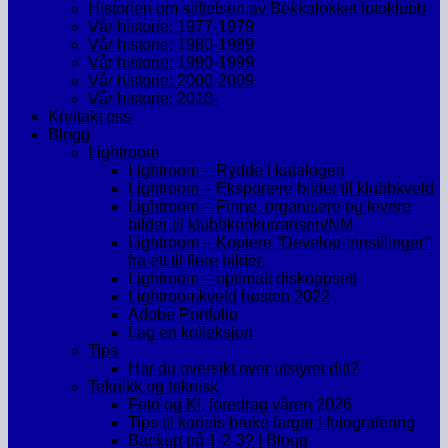
Historien om stiftelsen av Bekkalokket fotoklubb
Vår historie: 1977-1979
Vår historie: 1980-1989
Vår historie: 1990-1999
Vår historie: 2000-2009
Vår historie: 2010-
Kontakt oss
Blogg
Lightroom
Lightroom – Rydde i katalogen
Lightroom – Eksportere bilder til klubbkveld
Lightroom – Finne, organisere og levere
bilder til klubbkonkurransen/NM
Lightroom – Kopiere “Develop-innstilinger”
fra ett til flere bilder.
Lightroom – optimalt diskoppsett
Lightroomkveld høsten 2022
Adobe Portfolio
Lag en kolleksjon
Tips
Har du oversikt over utstyret ditt?
Teknikk og teknisk
Foto og KI, foredrag våren 2026
Tips til korleis bruke fargar i fotografering
Backup på 1-2-3? | Blogg