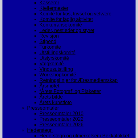
Kasserer
Kjellermester
Komité for kos, trivsel og velvære
Komite for faglig aktivitet
Konkurransekomitè
Leder, nestleder og styret
Revisjon
Stipend
Turkomite
Utstillingskomité
Utstyrskomité
Valgkomité
Vindusutstilling
Workshopkomité
Retningslinjer for Æresmedlemskap
Årsmøtet
“Årets Fotograf” og Plaketter
Årets bilde
Årets kunstfoto
Presseomtaler
Presseomtaler 2010
Presseomtaler 2022
Presseomtaler 2026
Hederstegn
Hederstegn og utmerkelser i Bekkalokket