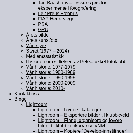
Jan Baashuus – Jessens pris for
eksperimentell fotografering
Leif Preus Fotopris
FIAP Hederstegn
PSA
GPU
Årets bilde
Årets kunstfoto
Vårt styre
Styret (1977 – 2024)
Medlemsstatistikk
Historien om stiftelsen av Bekkalokket fotoklubb
Vår historie: 1977-1979
Vår historie: 1980-1989
Vår historie: 1990-1999
Vår historie: 2000-2009
Vår historie: 2010-
Kontakt oss
Blogg
Lightroom
Lightroom – Rydde i katalogen
Lightroom – Eksportere bilder til klubbkveld
Lightroom – Finne, organisere og levere
bilder til klubbkonkurransen/NM
Lightroom – Kopiere “Develop-innstilinger”