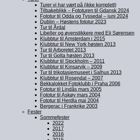
Turer vi har vært på (ikke komplett)
Tilbakeblikk – Fototuren til Gdansk 2024
Fototur til Odda og Tyssedal – juni 2024
Dublin – Høstens fototur 2023
Tur til Årdal
Libeller og øyenstikkere med Eli Sørensen
Klubbtur til Amsterdam i 2015
Klubbtur til New York høsten 2013
Tur til Arboretet 2013
Tur til Golta høsten 2013
Klubbtur til Stockholm – 2011
Klubbtur til Kinsarvik – 2009
Tur til trikotasjemuseet i Salhus 2013
Klubbtur til Rosendal – 2007
Bekkalokket Fotoklubb i Praha 2006
Fototur til Lindås mars 2005
Fototur til Askøy mars 2004
Fototur til Herdla mai 2004
Bergerac i Frankrike 2003
Fester
Sommefester
2022
2017
2016
2015