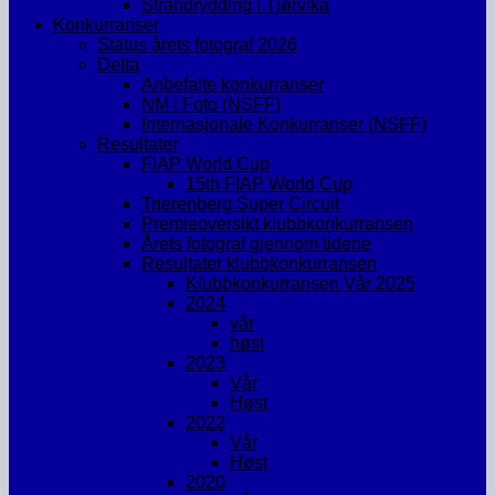
Strandrydding i Tjørvika
Konkurranser
Status årets fotograf 2026
Delta
Anbefalte konkurranser
NM i Foto (NSFF)
Internasjonale Konkurranser (NSFF)
Resultater
FIAP World Cup
15th FIAP World Cup
Trierenberg Super Circuit
Premieoversikt klubbkonkurransen
Årets fotograf gjennom tidene
Resultater klubbkonkurransen
Klubbkonkurransen Vår 2025
2024
vår
høst
2023
Vår
Høst
2022
Vår
Høst
2020