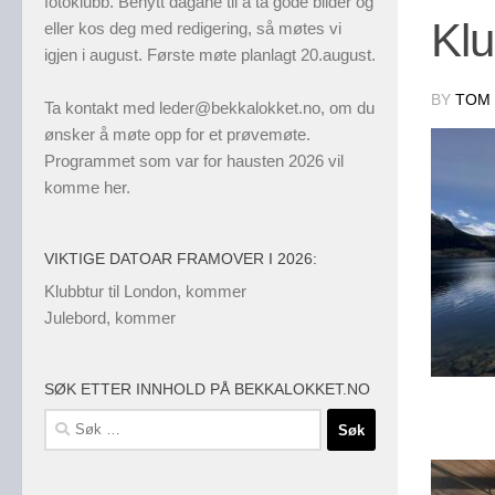
fotoklubb. Benytt dagane til å ta gode bilder og
Klu
eller kos deg med redigering, så møtes vi
igjen i august. Første møte planlagt 20.august.
BY
TOM 
Ta kontakt med
leder@bekkalokket.no
, om du
ønsker å møte opp for et prøvemøte.
Programmet som var for hausten 2026 vil
komme her.
VIKTIGE DATOAR FRAMOVER I 2026:
Klubbtur til London, kommer
Julebord, kommer
SØK ETTER INNHOLD PÅ BEKKALOKKET.NO
Søk
etter: