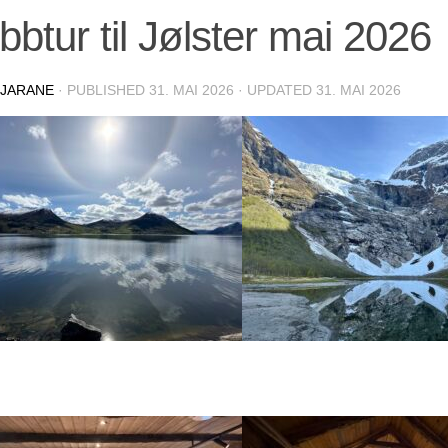
bbtur til Jølster mai 2026
JARANE
· PUBLISHED
31. MAI 2026
· UPDATED
31. MAI 2026